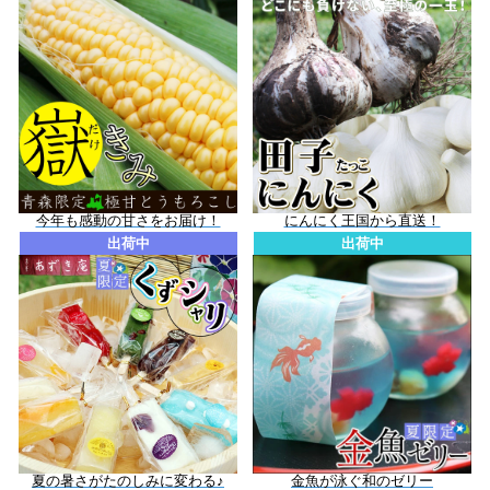
今年も感動の甘さをお届け！
にんにく王国から直送！
出荷中
出荷中
夏の暑さがたのしみに変わる♪
金魚が泳ぐ和のゼリー