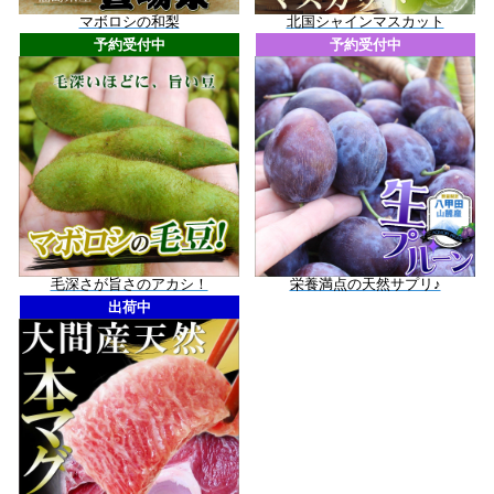
マボロシの和梨
北国シャインマスカット
予約受付中
予約受付中
毛深さが旨さのアカシ！
栄養満点の天然サプリ♪
出荷中