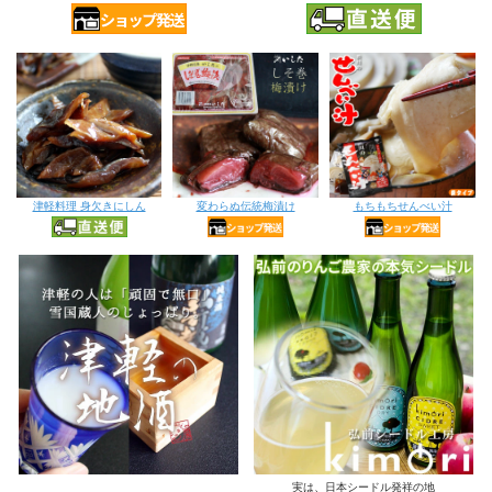
津軽料理 身欠きにしん
変わらぬ伝統梅漬け
もちもちせんべい汁
実は、日本シードル発祥の地