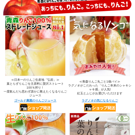
≪日本一のりんご生産地「弘前」≫
≪青森りんご丸ごと1個パイ≫
葉とらずりんごを主原料に贅沢ストレート
ラグノオがこだわった「りんご本来のシャキシ
100％搾り！
ャキ感」が人気!
一度飲んだら思わず誰かに教えたくなるりんご
紅玉とふじがお選びいただけます
ジュース
ゴールド農園のりんごジュース
ラグノオの気になるりんご