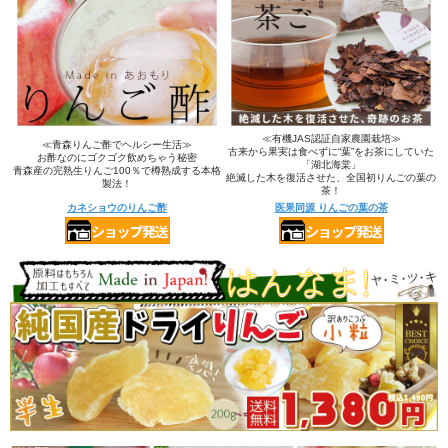
≪有機JAS認証自家農園栽培≫
≪青森りんご酢でヘルシー生活≫
古来から果実は食べずに“葉”をお茶にしていた
お酢なのにゴクゴク飲めちゃう秘密
「湖北海棠」
青森産の完熟生りんご100％で樽熟成する本格
絶滅した木を復活させた、全国初りんごの葉の
製法！
茶！
カネショウのりんご酢
医果同源 りんごの葉の茶