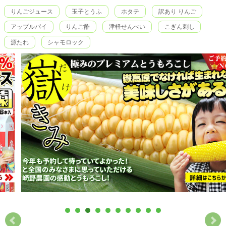
りんごジュース
玉子とうふ
ホタテ
訳あり りんご
アップルパイ
りんご酢
津軽せんべい
こぎん刺し
源たれ
シャモロック