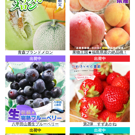
青森ブランドメロン
果物王国★福島県産の絶品桃！
出荷中
出荷中
八甲田山麓生ブルーベリー
第2弾 すずあかね
出荷中
出荷中