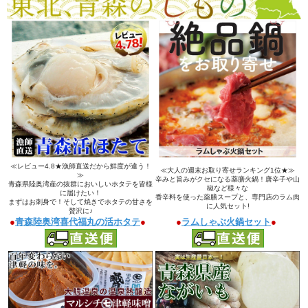
≪レビュー4.8★漁師直送だから鮮度が違う！
≪大人の週末お取り寄せランキング1位★≫
≫
辛みと旨みがクセになる薬膳火鍋！唐辛子や山
青森県陸奥湾産の抜群においしいホタテを皆様
椒など様々な
に届けたい！
香辛料を使った薬膳スープと、専門店のラム肉
まずはお刺身で！そして焼きでホタテの甘さを
に人気セット!
贅沢に♪
●
青森陸奥湾喜代福丸の活ホタテ
●
●
ラムしゃぶ火鍋セット
●