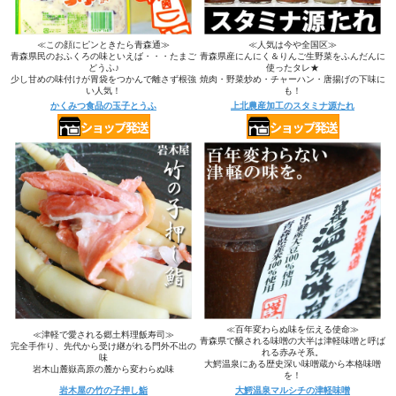
≪この顔にピンときたら青森通≫
≪人気は今や全国区≫
青森県民のおふくろの味といえば・・・たまご
青森県産にんにく＆りんご生野菜をふんだんに
どうふ♪
使ったタレ★
少し甘めの味付けが胃袋をつかんで離さず根強
焼肉・野菜炒め・チャーハン・唐揚げの下味に
い人気！
も！
かくみつ食品の玉子とうふ
上北農産加工のスタミナ源たれ
≪百年変わらぬ味を伝える使命≫
≪津軽で愛される郷土料理飯寿司≫
青森県で醸される味噌の大半は津軽味噌と呼ば
完全手作り、先代から受け継がれる門外不出の
れる赤みそ系。
味
大鰐温泉にある歴史深い味噌蔵から本格味噌
岩木山麓嶽高原の麓から変わらぬ味
を！
岩木屋の竹の子押し鮨
大鰐温泉マルシチの津軽味噌