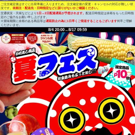
ご注文確定後はすぐに出荷準備に入りますため、注文確定後の変更・キャンセルの対応が難しい状
況です。
依頼主・配送先・日時指定などに誤りがないかご確認ください。
交通状況・天候などにより
1日→2日配達遅延が予想されます。
配送日時指定は余裕をもった日時指
定のご協力をお願い申し上げます。
※賞味期限に余裕のある商品等は
遅延防止の為に1日早くご発送することもございます
何卒ご理解
くださいませ。
8/4 20:00→8/17 09:59