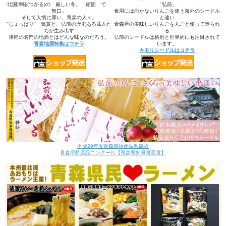
北国津軽(つがる)の 厳しい冬。「頑固 で
「弘前」
無口」
食用には向かないりんごを使う海外のシードル
そして人情に厚い、青森の人々。
と違い
"じょっぱり" 気質と、弘前の歴史ある蔵人た
青森産の美味しいりんごを丸ごと使って造られ
ちが生み出す
る
津軽の名門の地酒とはどんな味なのだろう。
弘前のシードルは格別と世界的にも注目されて
青森地酒特集はコチラ
います。
キモリシードルはコチラ
平成29年度青森県物産振興協会
青森県特産品コンクール【青森県知事賞受賞】