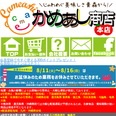
会員登録で今すぐ使える300ポイントプレゼント！
会員様ログインはコチラ！
地震・台風の影響によりお荷物の引受停止・大幅な遅延が発送しております。
■引受停止：熊本県宇城市（一部地域）・下益城郡美里町・八代市・八代郡氷川町
■冷蔵・冷凍便のみ引受停止：沖縄県全域 鹿児島県 喜界島・徳之島・沖永良部島・与論島・奄美
大島
※熊本県・鹿児島県・沖縄県宛ては大幅な配達遅延が予想されるため、生鮮食品・賞味期限の短い
商品は発送不可となります。
■配達遅延地域：九州・沖縄県全域
■能登半島地震の影響による配送停止地域:
石川県珠洲市 輪島市