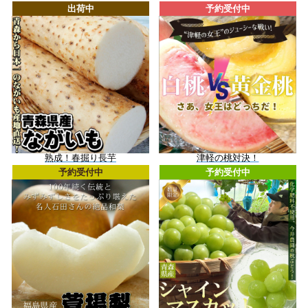
出荷中
予約受付中
熟成！春掘り長芋
津軽の桃対決！
予約受付中
予約受付中