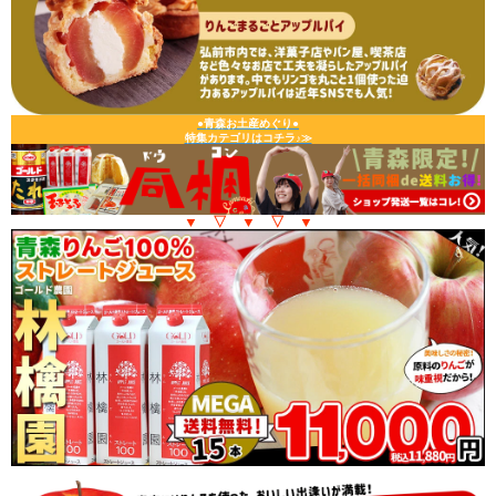
●青森お土産めぐり●
特集カテゴリはコチラ♪≫
▼ ▽ ▼ ▽ ▼