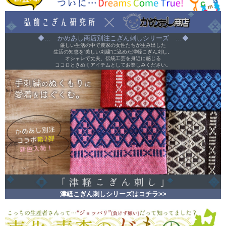
◆… かめあし商店別注こぎん刺しシリーズ …◆
厳しい生活の中で農家の女性たちが生み出した
生活の知恵を“美しい刺繍”に込めた津軽こぎん刺し。
オシャレで丈夫、伝統工芸を身近に感じる
ココロときめくアイテムとしてお楽しみください。
津軽こぎん刺しシリーズはコチラ>>