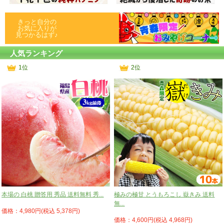
きっと自分の
お気に入りが
見つかるはず♪
人気ランキング
1位
2位
本場の 白桃 贈答用 秀品 送料無料 秀...
極みの極甘 とうもろこし 嶽きみ 送料
無...
価格：4,980円(税込 5,378円)
価格：4,600円(税込 4,968円)