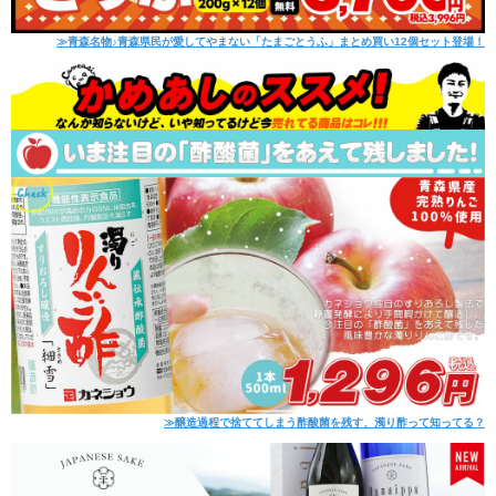
≫青森名物♪青森県民が愛してやまない「たまごとうふ」まとめ買い12個セット登場！
≫醸造過程で捨ててしまう酢酸菌を残す、濁り酢って知ってる？