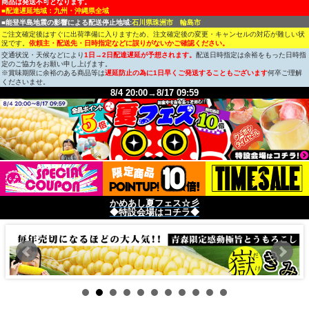
商品は発送不可となります。
■配達遅延地域：九州・沖縄県全域
■能登半島地震の影響による配送停止地域:
石川県珠洲市 輪島市
ご注文確定後はすぐに出荷準備に入りますため、注文確定後の変更・キャンセルの対応が難しい状
況です。
依頼主・配送先・日時指定などに誤りがないかご確認ください。
交通状況・天候などにより
1日→2日配達遅延が予想されます。
配送日時指定は余裕をもった日時指
定のご協力をお願い申し上げます。
※賞味期限に余裕のある商品等は
遅延防止の為に1日早くご発送することもございます
何卒ご理解
くださいませ。
8/4 20:00→8/17 09:59
かめあし夏フェス☆彡
◆特設会場はコチラ◆