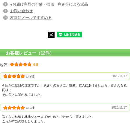
●お届け商品の不備・損傷・痛み等による返品
お問い合わせ
友達にメールですすめる
お客様レビュー（12件）
総評:
4.8
2025/11/17
tora様
今回が二度目の注文ですが、あまりの旨さに、親戚、友人にあげましたら、皆さんも私
同様に
その旨さに驚かれてました。
2025/11/17
tora様
旨くない林檎や林檎ジュースばかり飲んでたから、驚きました。
これが本当の味としりました。