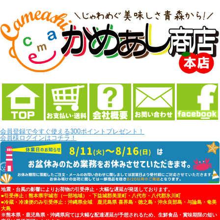
会員登録で今すぐ使える300ポイントプレゼント！
会員様ログインはコチラ！
地震・台風の影響によりお荷物の引受停止・大幅な遅延が発送しております。
■引受停止：熊本県宇城市（一部地域）・下益城郡美里町・八代市・八代郡氷川町
■冷蔵・冷凍便のみ引受停止：沖縄県全域 鹿児島県 喜界島・徳之島・沖永良部島・与論島・奄美
大島
※熊本県・鹿児島県・沖縄県宛ては大幅な配達遅延が予想されるため、生鮮食品・賞味期限の短い