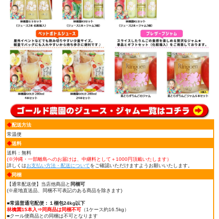
◆
配送方法
常温便
◆
送料
送料：無料
(※沖縄・一部離島へのお届けは、中継料として＋1000円頂戴いたします）
詳しくは
お支払い方法・配送について
をご確認いただけますようお願いいたします。
◆
同梱
【通常配送便】当店他商品と
同梱可
(※産地直送品、同梱不可表記のある商品を除きます)
■常温普通宅配便：１梱包24kg以下
林檎園15本入⇒同商品は同梱不可
（1ケース約16.5kg）
■クール便商品との同梱は不可となります