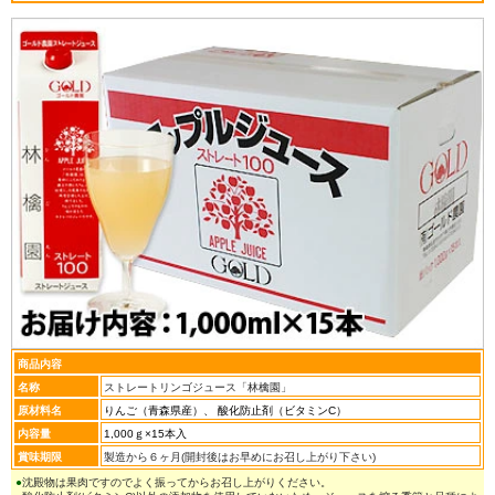
商品内容
名称
ストレートリンゴジュース「林檎園」
原材料名
りんご（青森県産）、 酸化防止剤（ビタミンC）
内容量
1,000ｇ×15本入
賞味期限
製造から６ヶ月(開封後はお早めにお召し上がり下さい)
●
沈殿物は果肉ですのでよく振ってからお召し上がりください。