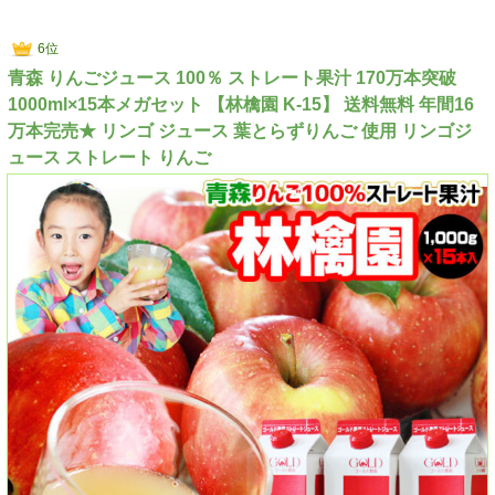
6位
青森 りんごジュース 100％ ストレート果汁 170万本突破
1000ml×15本メガセット 【林檎園 K-15】 送料無料 年間16
万本完売★ リンゴ ジュース 葉とらずりんご 使用 リンゴジ
ュース ストレート りんご