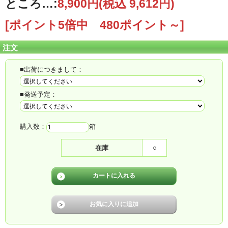
ところ…:
8,900円(税込 9,612円)
[ポイント5倍中 480ポイント～]
注文
■出荷につきまして：
■発送予定：
購入数：
箱
在庫
○