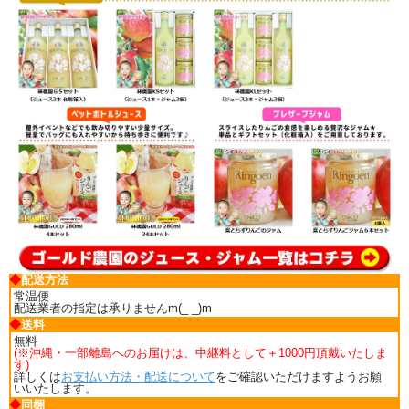
◆
配送方法
常温便
配送業者の指定は承りませんm(_ _)m
◆
送料
無料
(※沖縄・一部離島へのお届けは、中継料として＋1000円頂戴いたしま
す)
詳しくは
お支払い方法・配送について
をご確認いただけますようお願
いいたします。
◆
同梱