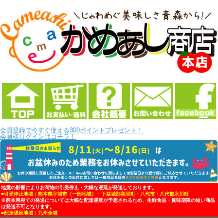
会員登録で今すぐ使える300ポイントプレゼント！
会員様ログインはコチラ！
地震の影響によりお荷物の引受停止・大幅な遅延が発送しております。
■引受停止地域：熊本県宇城市（一部地域）・下益城郡美里町・八代市・八代郡氷川町
※熊本県宛ての発送については大幅な配達遅延が予想されるため、生鮮食品・賞味期限の短い商品
は発送不可となります。
■配達遅延地域：九州全域