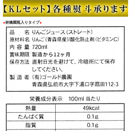
●
林檎園瓶入りタイプ
●