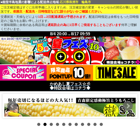
■能登半島地震の影響による配送停止地域:
石川県珠洲市 輪島市
ご注文確定後はすぐに出荷準備に入りますため、注文確定後の変更・キャンセルの対応が難しい状
況です。
依頼主・配送先・日時指定などに誤りがないかご確認ください。
交通状況・天候などにより
1日→2日配達遅延が予想されます。
配送日時指定は余裕をもった日時指
定のご協力をお願い申し上げます。
※賞味期限に余裕のある商品等は
遅延防止の為に1日早くご発送することもございます
何卒ご理解
くださいませ。
8/4 20:00→8/17 09:59
かめあし夏フェス☆彡
◆特設会場はコチラ◆