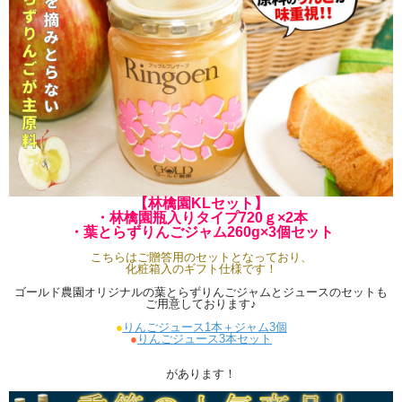
【林檎園KLセット】
・林檎園瓶入りタイプ720ｇ×2本
・葉とらずりんごジャム260g×3個セット
こちらはご贈答用のセットとなっており、
化粧箱入のギフト仕様です！
ゴールド農園オリジナルの葉とらずりんごジャムとジュースのセットも
ご用意しております♪
●
りんごジュース1本＋ジャム3個
●
りんごジュース3本セット
があります！