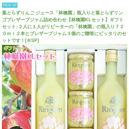
PICK UP
葉とらずりんご ジュース「林檎園」瓶入りと葉とらずリン
ゴプレザーブジャム詰め合わせ【林檎園KLセット】ギフト
セット♪２人に１人がリピーターの「林檎園」の瓶入り７２
０ｍｌ２本とプレザーブジャム３個のご贈答にピッタリのセ
ットです！[※SP]