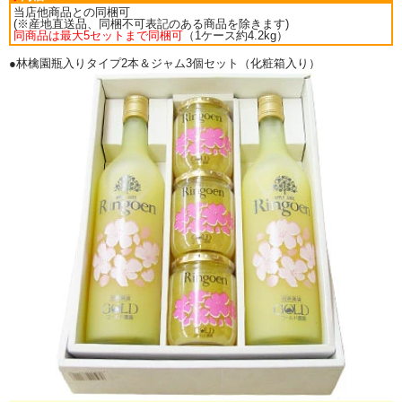
当店他商品との同梱可
(※産地直送品、同梱不可表記のある商品を除きます)
同商品は最大5セットまで同梱可
（1ケース約4.2kg）
●林檎園瓶入りタイプ2本＆ジャム3個セット（化粧箱入り）