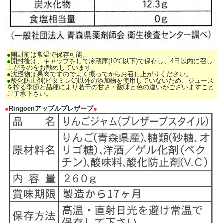
●
開封前は常温で保存可能。
●
開封後は、キャップをして冷蔵庫(10℃以下)で保存し、4日以内に召し
上がるのをお勧めしています。
●
沈殿物は果肉ですのでよく振ってからお召し上がりください。
●
酸化防止剤(ビタミンC)以外の添加物を使用していないため、ジュース
を搾る季節と品種により若干の甘さ・酸味と色の違いがございますこと
ご了承下さい。
●
Ringoenアップルプレザーブ
●