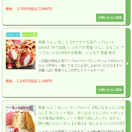
価格： 3,700円(税込 3,996円)
PICK UP
[クール便]
青森 りんご 丸ごと【サクサク王冠アップルパイ
10cm】TVで話題♪シェモアの 青森 りんご まるごと ア
ップルパイ[※SP][※冷蔵便] シェモア 青森 東北
＜話題の地元人気アップルパイ!＞フレンチシェフがひとつ
ひとつ手作り！届いてすぐにお召し上がりいただけます☆
甘酸っぱい青森りんごの中にクリームチーズ♪
価格： 1,100円(税込 1,188円)
青森 りんご 丸ごと アップルパイ【気になるりんご2個
ふじ】丸ごとパイ包み きになる りんごのシャキシャ
キの食感が美味しい！１個ずつ箱に入っているから、
贈り物にもピッタリ【２個入】 気になるリンゴ [※SP]
シャキシャキ青森リンゴがまるごと1個in★TVで紹介され原