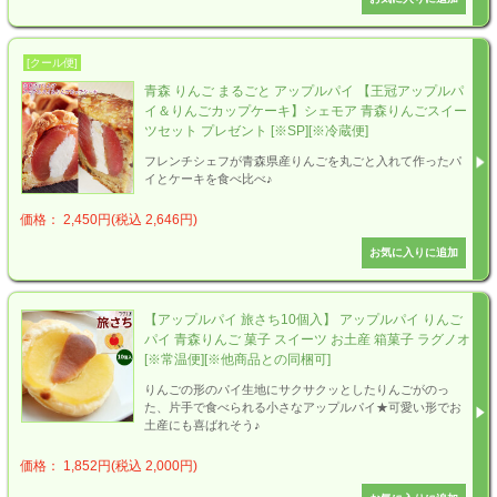
[クール便]
青森 りんご まるごと アップルパイ 【王冠アップルパ
イ＆りんごカップケーキ】シェモア 青森りんごスイー
ツセット プレゼント [※SP][※冷蔵便]
フレンチシェフが青森県産りんごを丸ごと入れて作ったパ
イとケーキを食べ比べ♪
価格： 2,450円(税込 2,646円)
【アップルパイ 旅さち10個入】 アップルパイ りんご
パイ 青森りんご 菓子 スイーツ お土産 箱菓子 ラグノオ
[※常温便][※他商品との同梱可]
りんごの形のパイ生地にサクサクッとしたりんごがのっ
た、片手で食べられる小さなアップルパイ★可愛い形でお
土産にも喜ばれそう♪
価格： 1,852円(税込 2,000円)