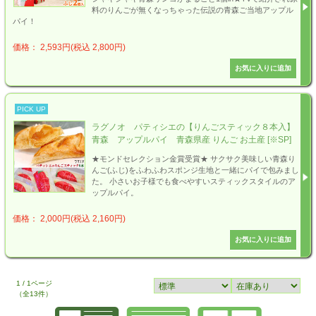
料のりんごが無くなっちゃった伝説の青森ご当地アップル
パイ！
価格： 2,593円(税込 2,800円)
PICK UP
ラグノオ パティシエの【りんごスティック８本入】
青森 アップルパイ 青森県産 りんご お土産 [※SP]
★モンドセレクション金賞受賞★ サクサク美味しい青森り
んご(ふじ)をふわふわスポンジ生地と一緒にパイで包みまし
た。 小さいお子様でも食べやすいスティックスタイルのア
ップルパイ。
価格： 2,000円(税込 2,160円)
1 / 1ページ
（全13件）