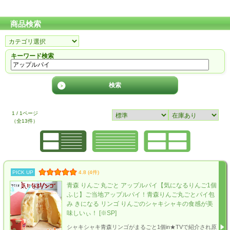
商品検索
キーワード検索
1 / 1ページ
（全13件）
PICK UP
4.8 (4件)
青森 りんご 丸ごと アップルパイ【気になるりんご1個
ふじ】ご当地アップルパイ！青森りんご丸ごとパイ包
み きになる リンゴ りんごのシャキシャキの食感が美
味しいぃ！ [※SP]
シャキシャキ青森リンゴがまるごと1個in★TVで紹介され原