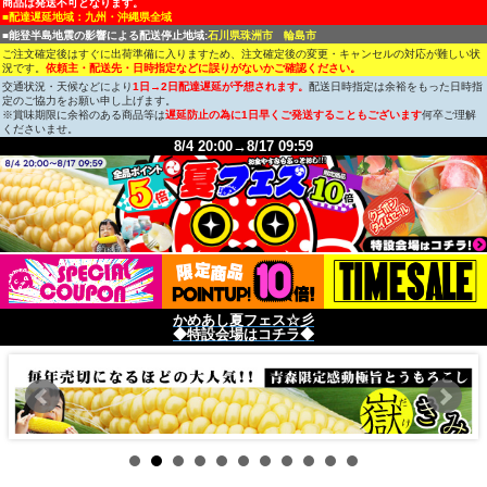
商品は発送不可となります。
■配達遅延地域：九州・沖縄県全域
■能登半島地震の影響による配送停止地域:
石川県珠洲市 輪島市
ご注文確定後はすぐに出荷準備に入りますため、注文確定後の変更・キャンセルの対応が難しい状
況です。
依頼主・配送先・日時指定などに誤りがないかご確認ください。
交通状況・天候などにより
1日→2日配達遅延が予想されます。
配送日時指定は余裕をもった日時指
定のご協力をお願い申し上げます。
※賞味期限に余裕のある商品等は
遅延防止の為に1日早くご発送することもございます
何卒ご理解
くださいませ。
8/4 20:00→8/17 09:59
かめあし夏フェス☆彡
◆特設会場はコチラ◆