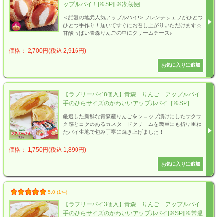
ップルパイ！[※SP][※冷蔵便]
＜話題の地元人気アップルパイ!＞フレンチシェフがひとつ
ひとつ手作り！届いてすぐにお召し上がりいただけます☆
甘酸っぱい青森りんごの中にクリームチーズ♪
価格： 2,700円(税込 2,916円)
【ラブリーパイ8個入】青森 りんご アップルパイ
手のひらサイズのかわいいアップルパイ［※SP］
厳選した新鮮な青森産りんごをシロップ漬けにしたサクサ
ク感とコクのあるカスタードクリームを幾重にも折り重ね
たパイ生地で包み丁寧に焼き上げました！
価格： 1,750円(税込 1,890円)
5.0 (1件)
【ラブリーパイ3個入】青森 りんご アップルパイ
手のひらサイズのかわいいアップルパイ[※SP][※常温