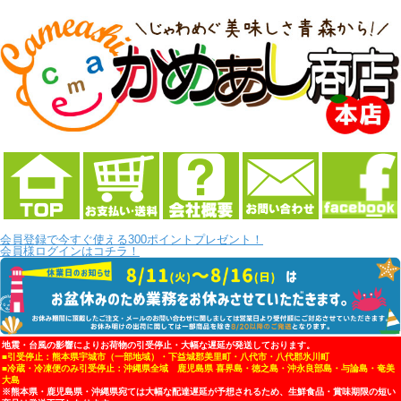
会員登録で今すぐ使える300ポイントプレゼント！
会員様ログインはコチラ！
地震・台風の影響によりお荷物の引受停止・大幅な遅延が発送しております。
■引受停止：熊本県宇城市（一部地域）・下益城郡美里町・八代市・八代郡氷川町
■冷蔵・冷凍便のみ引受停止：沖縄県全域 鹿児島県 喜界島・徳之島・沖永良部島・与論島・奄美
大島
※熊本県・鹿児島県・沖縄県宛ては大幅な配達遅延が予想されるため、生鮮食品・賞味期限の短い