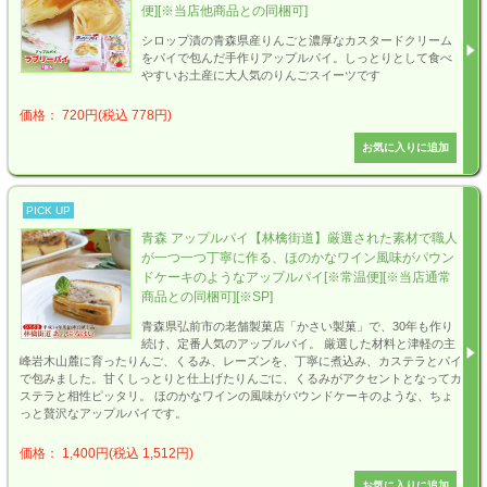
便][※当店他商品との同梱可]
シロップ漬の青森県産りんごと濃厚なカスタードクリーム
をパイで包んだ手作りアップルパイ。しっとりとして食べ
やすいお土産に大人気のりんごスイーツです
価格： 720円(税込 778円)
PICK UP
青森 アップルパイ【林檎街道】厳選された素材で職人
が一つ一つ丁寧に作る、ほのかなワイン風味がパウン
ドケーキのようなアップルパイ[※常温便][※当店通常
商品との同梱可][※SP]
青森県弘前市の老舗製菓店「かさい製菓」で、30年も作り
続け、定番人気のアップルパイ。 厳選した材料と津軽の主
峰岩木山麓に育ったりんご、くるみ、レーズンを、丁寧に煮込み、カステラとパイ
で包みました。甘くしっとりと仕上げたりんごに、くるみがアクセントとなってカ
ステラと相性ピッタリ。 ほのかなワインの風味がパウンドケーキのような、ちょ
っと贅沢なアップルパイです。
価格： 1,400円(税込 1,512円)