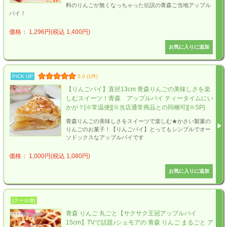
料のりんごが無くなっちゃった伝説の青森ご当地アップル
パイ！
価格： 1,296円(税込 1,400円)
PICK UP
5.0 (1件)
【りんごパイ】直径13cm 青森りんごの美味しさを楽
しむスイーツ！青森 アップルパイ ティータイムにい
かが？[※常温便][※当店通常商品との同梱可][※SP]
青森りんごの美味しさをスイーツで楽しむ★かさい製菓の
りんごのお菓子！【りんごパイ】とってもシンプルでオー
ソドックスなアップルパイです
価格： 1,000円(税込 1,080円)
[クール便]
青森 りんご 丸ごと【サクサク王冠アップルパイ
15cm】TVで話題♪シェモアの 青森 りんご まるごと ア