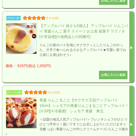
PICK UP
5.0 (1件)
【アップルパイ 旅さち5個入】 アップルパイ りんごパ
イ 青森りんご 菓子 スイーツ お土産 箱菓子 ラグノオ
[※常温便][※他商品との同梱可]
りんごの形のパイ生地にサクサクッとしたりんごがのっ
た、片手で食べられる小さなアップルパイ★可愛い形でお
土産にも喜ばれそう♪
価格： 926円(税込 1,000円)
[クール便]
5.0 (1件)
青森 りんご 丸ごと【サクサク王冠アップルパイ
18cm】シェモアの青森りんごまるごとアップルパイ！
[※SP][※冷蔵便] シェモア 青森 東北
＜話題の地元人気アップルパイ!＞フレンチシェフがひとつ
ひとつ手作り！届いてすぐにお召し上がりいただけます☆
甘酸っぱい青森りんごの中にクリームチーズ♪りんご３個分
♪