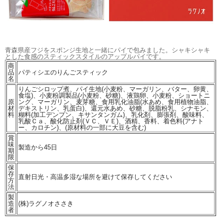
青森県産フジをスポンジ生地と一緒にパイで包みました。シャキシャキ
とした食感のスティックスタイルのアップルパイです。
商
品
パティシエのりんごスティック
名
りんごシロップ煮、パイ生地(小麦粉、マーガリン、バター、卵黄、
食塩)、小麦粉調製品(小麦粉、砂糖)、液鶏卵、小麦粉、ショートニ
原
ング、マーガリン、麦芽糖、食用乳化油脂(水あめ、食用植物油脂、
材
デキストリン、乳蛋白)、還元水あめ、砂糖、脱脂粉乳、シナモン、
料
糊料(加工デンプン、キサンタンガム)、乳化剤、膨張剤、酸味料、
乳酸Ｃａ、酸化防止剤(ＶＣ、ＶＥ)、酒精、香料、着色料(アナト
ー、カロチン)、(原材料の一部に大豆を含む)
賞
味
製造から45日
期
限
保
存
直射日光・高温多湿な場所を避けて保存してください
方
法
製
造
(株)ラグノオささき
者