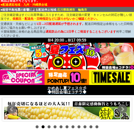
商品は発送不可となります。
■配達遅延地域：九州・沖縄県全域
■能登半島地震の影響による配送停止地域:
石川県珠洲市 輪島市
ご注文確定後はすぐに出荷準備に入りますため、注文確定後の変更・キャンセルの対応が難しい状
況です。
依頼主・配送先・日時指定などに誤りがないかご確認ください。
交通状況・天候などにより
1日→2日配達遅延が予想されます。
配送日時指定は余裕をもった日時指
定のご協力をお願い申し上げます。
※賞味期限に余裕のある商品等は
遅延防止の為に1日早くご発送することもございます
何卒ご理解
くださいませ。
8/4 20:00→8/17 09:59
かめあし夏フェス☆彡
◆特設会場はコチラ◆