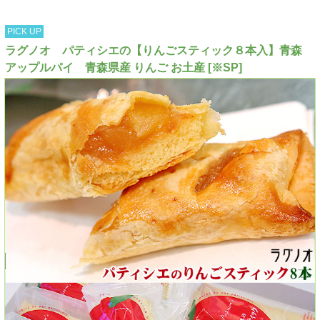
PICK UP
ラグノオ パティシエの【りんごスティック８本入】青森
アップルパイ 青森県産 りんご お土産 [※SP]