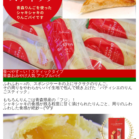
食べやす～い！スティックタイプ
青森おみやげ人気 アップルパイ
ふわふわ～♪の、スポンジケーキの上にサクサクのりんご。
その周りをやわらかいパイ生地で包んで焼き上げた「パティシエのりん
ごスティック」
もちろんりんごは青森県産の「フジ」！
シャキシャキの食感が残る程度に甘く漬けられたりんごと、周りのふわ
ふわした食感が絶妙～(^0^)/