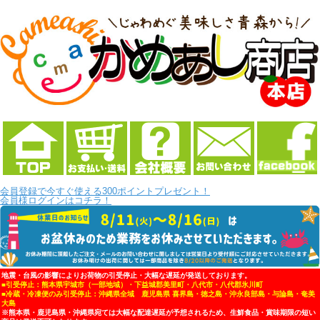
会員登録で今すぐ使える300ポイントプレゼント！
会員様ログインはコチラ！
地震・台風の影響によりお荷物の引受停止・大幅な遅延が発送しております。
■引受停止：熊本県宇城市（一部地域）・下益城郡美里町・八代市・八代郡氷川町
■冷蔵・冷凍便のみ引受停止：沖縄県全域 鹿児島県 喜界島・徳之島・沖永良部島・与論島・奄美
大島
※熊本県・鹿児島県・沖縄県宛ては大幅な配達遅延が予想されるため、生鮮食品・賞味期限の短い