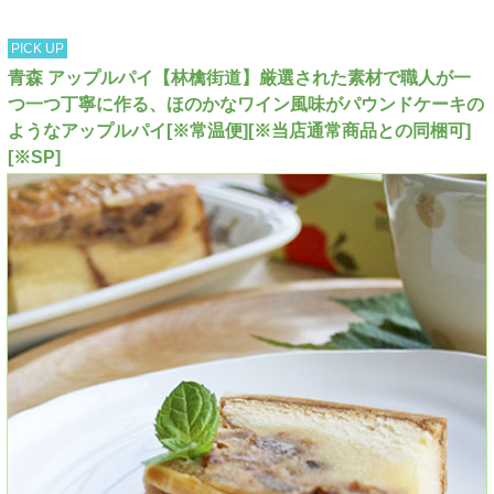
PICK UP
青森 アップルパイ【林檎街道】厳選された素材で職人が一
つ一つ丁寧に作る、ほのかなワイン風味がパウンドケーキの
ようなアップルパイ[※常温便][※当店通常商品との同梱可]
[※SP]