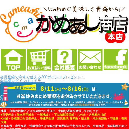
会員登録で今すぐ使える300ポイントプレゼント！
会員様ログインはコチラ！
地震・台風の影響によりお荷物の引受停止・大幅な遅延が発送しております。
■引受停止：熊本県宇城市（一部地域）・下益城郡美里町・八代市・八代郡氷川町
■冷蔵・冷凍便のみ引受停止：沖縄県全域 鹿児島県 喜界島・徳之島・沖永良部島・与論島・奄美
大島
※熊本県・鹿児島県・沖縄県宛ては大幅な配達遅延が予想されるため、生鮮食品・賞味期限の短い