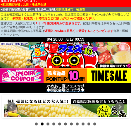
商品は発送不可となります。
■配達遅延地域：九州・沖縄県全域
■能登半島地震の影響による配送停止地域:
石川県珠洲市 輪島市
ご注文確定後はすぐに出荷準備に入りますため、注文確定後の変更・キャンセルの対応が難しい状
況です。
依頼主・配送先・日時指定などに誤りがないかご確認ください。
交通状況・天候などにより
1日→2日配達遅延が予想されます。
配送日時指定は余裕をもった日時指
定のご協力をお願い申し上げます。
※賞味期限に余裕のある商品等は
遅延防止の為に1日早くご発送することもございます
何卒ご理解
くださいませ。
8/4 20:00→8/17 09:59
かめあし夏フェス☆彡
◆特設会場はコチラ◆