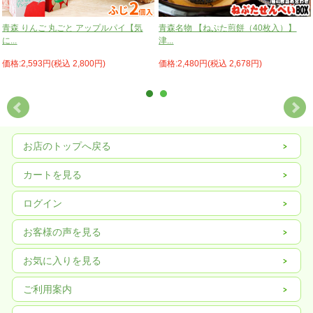
青森 りんご 丸ごと アップルパイ【気
青森名物 【ねぷた煎餅（40枚入）】
に...
津...
価格:2,593円(税込 2,800円)
価格:2,480円(税込 2,678円)
お店のトップへ戻る
カートを見る
ログイン
お客様の声を見る
◆
配送方法
常温便
お気に入りを見る
◆
送料
ご利用案内
送料：980円
(※沖縄・一部離島へのお届けは、中継料として＋1000円頂戴いたします
)
詳しくは
お支払い方法・配送について
をご確認いただけますようお願いいたします。