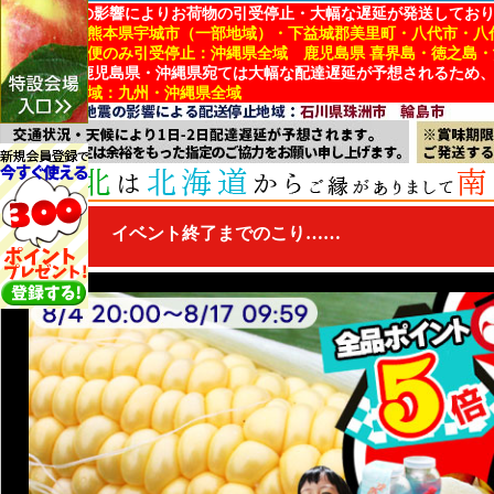
地震・台風の影響によりお荷物の引受停止・大幅な遅延が発送してお
■引受停止：熊本県宇城市（一部地域）・下益城郡美里町・八代市・八
■冷蔵・冷凍便のみ引受停止：沖縄県全域 鹿児島県 喜界島・徳之島
※熊本県・鹿児島県・沖縄県宛ては大幅な配達遅延が予想されるため
■配達遅延地域：九州・沖縄県全域