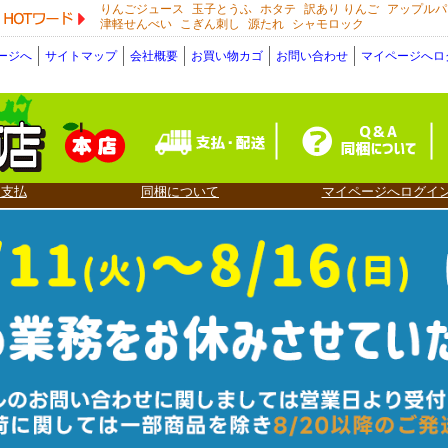
りんごジュース
玉子とうふ
ホタテ
訳あり りんご
アップルパ
HOTワード
津軽せんべい
こぎん刺し
源たれ
シャモロック
ージへ
サイトマップ
会社概要
お買い物カゴ
お問い合わせ
マイページへロ
・支払
同梱について
マイページへログイ