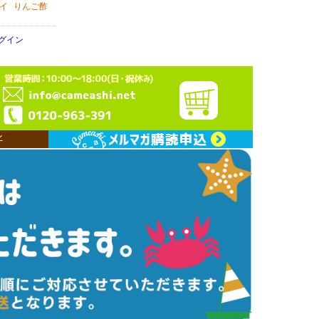
イ
りんご酢
グイン
ン