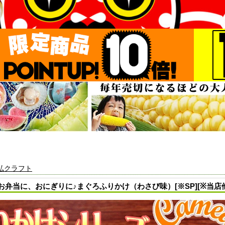
弘クラフト
弁当に、おにぎりに♪まぐろふりかけ（わさび味）[※SP][※当店他