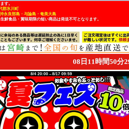
ります。
代郡氷川町
・沖永良部島・与論島・奄美大島
、生鮮食品・賞味期限の短い商品は発送不可となります。
8/4 20:00→8/17 09:59