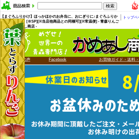
【まぐろふりかけ】ほっかほかのお弁当に、おにぎりに♪まぐろふりか
トップペ
け（わさび味）[※SP][※当店他商品との同梱可][※常温便] - 青森りんご
嶽きみ かめあし商店 -
お客様の声
Facebook
お買物ガイド・送料