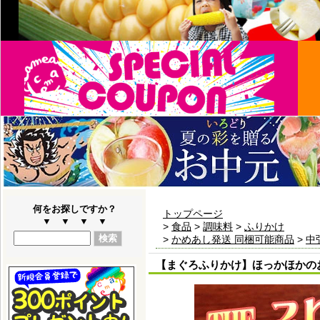
何をお探しですか？
トップページ
▼ ▼ ▼ ▼
>
食品
>
調味料
>
ふりかけ
>
かめあし発送 同梱可能商品
>
中
【まぐろふりかけ】ほっかほかのお