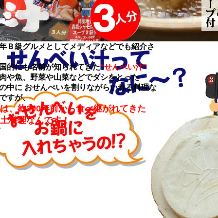
年Ｂ級グルメとしてメディアなどでも紹介さ
国的にも名前が知られてきた
“せんべい汁”
肉や魚、野菜や山菜などでダシをとった
の中に おせんべいを割りながらいれる料理な
ですが、
は、約200年前から食べ継がれてきた
土料理なんです！