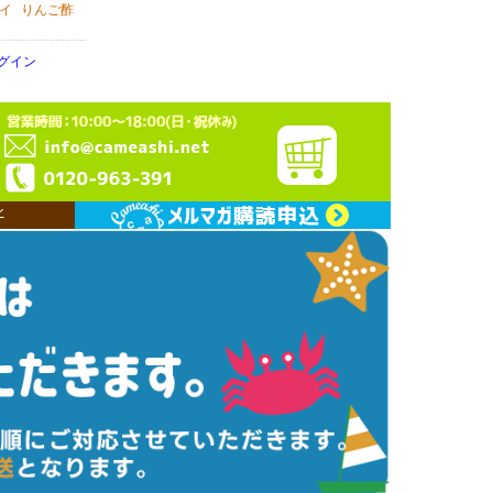
イ
りんご酢
グイン
ン