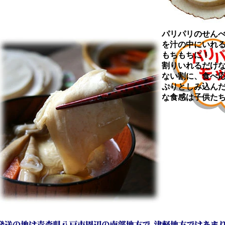
パリパリのせん
を汁の中にいれ
もちもちに！
割りいれるだけな
ない割に、食べ応
ぷりとしみ込んだ
な食感は子供た