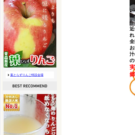
近
れ
全
お
汁
の
実
郷