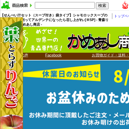
【せんべい汁セット（スープ付き）袋タイプ】シャモロックスープの
トップペ
中にパリパリ割ってアルデンテになったら召し上がれ♪[※SP] - 青森り
んご 嶽きみ かめあし商店 -
お客様の声
Facebook
お買物ガイド・送料