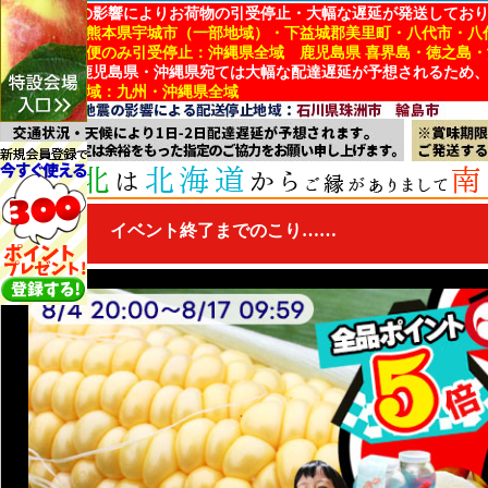
地震・台風の影響によりお荷物の引受停止・大幅な遅延が発送してお
■引受停止：熊本県宇城市（一部地域）・下益城郡美里町・八代市・八
■冷蔵・冷凍便のみ引受停止：沖縄県全域 鹿児島県 喜界島・徳之島
※熊本県・鹿児島県・沖縄県宛ては大幅な配達遅延が予想されるため
■配達遅延地域：九州・沖縄県全域