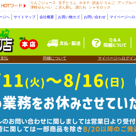
りんごジュース
玉子とうふ
ホタテ
訳あり りんご
アップルパ
HOTワード
津軽せんべい
こぎん刺し
源たれ
シャモロック
ージへ
サイトマップ
会社概要
お買い物カゴ
お問い合わせ
マイページへロ
・支払
同梱について
マイページへログイ