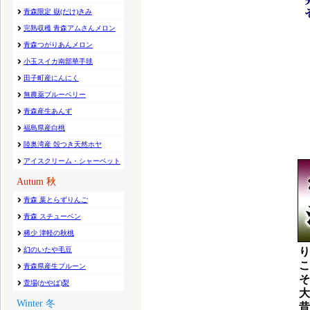
り
こ
そ
大
昔