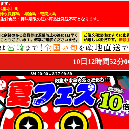
ります。
代郡氷川町
・沖永良部島・与論島・奄美大島
、生鮮食品・賞味期限の短い商品は発送不可となります。
8/4 20:00→8/17 09:59