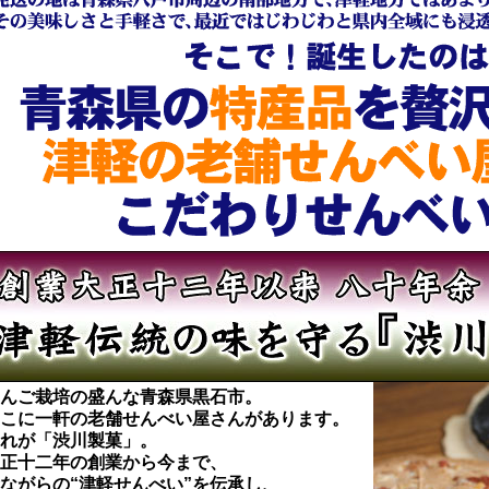
んご栽培の盛んな青森県黒石市。
こに一軒の老舗せんべい屋さんがあります。
れが「渋川製菓」。
正十二年の創業から今まで、
ながらの“津軽せんべい”を伝承し、