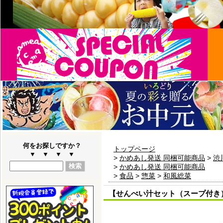
何をお探しですか？
トップページ
▼ ▼ ▼ ▼
>
かめあし発送 同梱可能商品
>
渋
>
かめあし発送 同梱可能商品
>
食品
>
惣菜
>
和風総菜
【せんべい汁セット（スープ付き