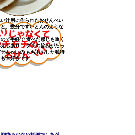
べい汁用に作られたおせんべい
ると、数分ですいとんのような
ので手軽で 食べた感じも重く
えもあり、 ダシの旨みがたっ
せんべいの もちもちした独特
ちも大好きです