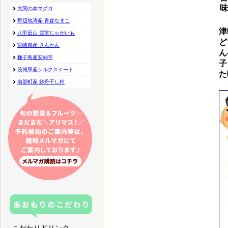
味
津
ど
ん
子
た