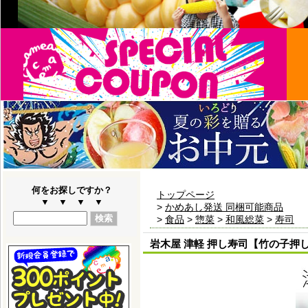
何をお探しですか？
トップページ
▼ ▼ ▼ ▼
>
かめあし発送 同梱可能商品
>
食品
>
惣菜
>
和風総菜
>
寿司
岩木屋 津軽 押し寿司【竹の子押し鮨5