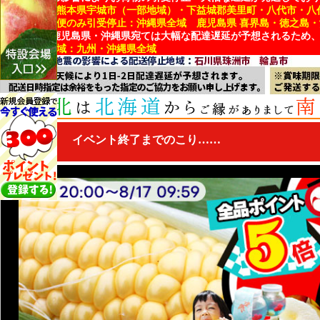
■引受停止：熊本県宇城市（一部地域）・下益城郡美里町・八代市・八
■冷蔵・冷凍便のみ引受停止：沖縄県全域 鹿児島県 喜界島・徳之島
※熊本県・鹿児島県・沖縄県宛ては大幅な配達遅延が予想されるため
■配達遅延地域：九州・沖縄県全域