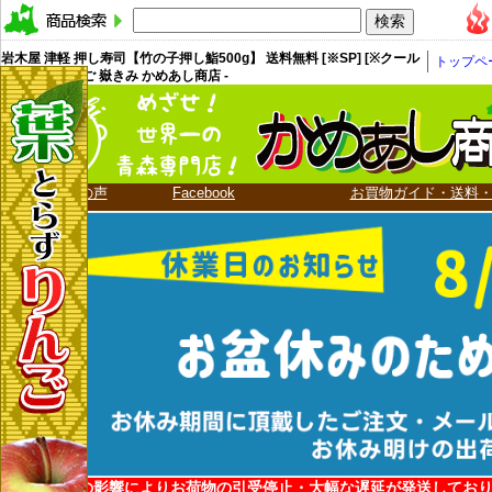
岩木屋 津軽 押し寿司【竹の子押し鮨500g】 送料無料 [※SP] [※クール
トップペ
便] - 青森りんご 嶽きみ かめあし商店 -
お客様の声
Facebook
お買物ガイド・送料
地震・台風の影響によりお荷物の引受停止・大幅な遅延が発送してお