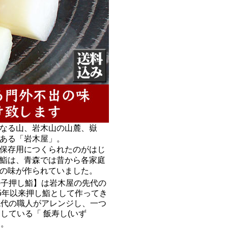
なる山、岩木山の山麓、嶽
ある「岩木屋」。
保存用につくられたのがはじ
鮨は、青森では昔から各家庭
の味が作られていました。
の子押し鮨】は岩木屋の先代の
5年以来押し鮨として作ってき
現代の職人がアレンジし、一つ
している「 飯寿し(いず
す。