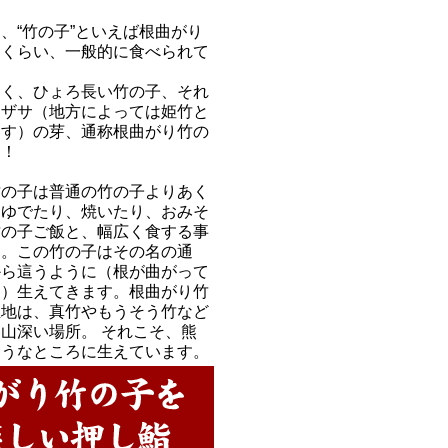
、“竹の子”といえば根曲がり
うくらい、一般的に食べられて
さく、ひょろ長い竹の子、それ
マザサ（地方によっては姫竹と
ます）の芽、通称根曲がり竹の
す！
竹の子は普通の竹の子よりあく
、ゆでたり、焼いたり、おみそ
竹の子ご飯と、幅広く食する事
す。この竹の子はその名の通
から這うように（根が曲がって
に）生えてきます。根曲がり竹
生地は、真竹やもうそう竹など
山深い場所。 それこそ、熊
そうなところに生えています。