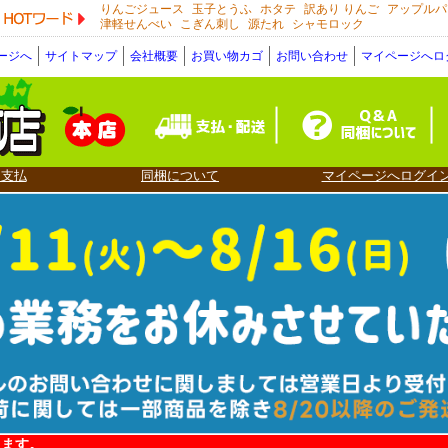
りんごジュース
玉子とうふ
ホタテ
訳あり りんご
アップルパ
HOTワード
津軽せんべい
こぎん刺し
源たれ
シャモロック
ージへ
サイトマップ
会社概要
お買い物カゴ
お問い合わせ
マイページへロ
・支払
同梱について
マイページへログイ
ります。