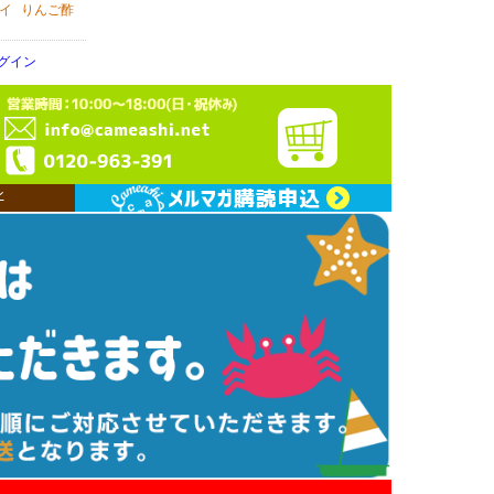
イ
りんご酢
グイン
ン