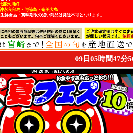
代郡氷川町
・沖永良部島・与論島・奄美大島
、生鮮食品・賞味期限の短い商品は発送不可となります。
8/4 20:00→8/17 09:59