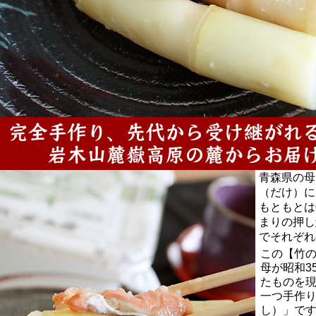
青森県の母
（だけ）に
もともとは
まりの押し
でそれぞれ
この【竹
母が昭和3
たものを
一つ手作り
し）」で