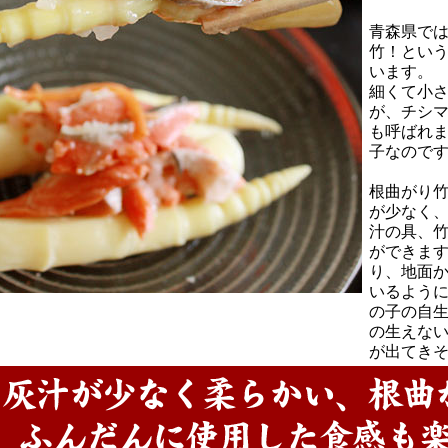
青森県では
竹！とい
います。
細くて小
が、チシ
も呼ばれ
子なので
根曲がり
が少なく
汁の具、
ができま
り、地面
いるよう
の子の自
の生えない
が出てき