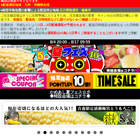
商品は発送不可となります。
■配達遅延地域：九州・沖縄県全域
■能登半島地震の影響による配送停止地域:
石川県珠洲市 輪島市
ご注文確定後はすぐに出荷準備に入りますため、注文確定後の変更・キャンセルの対応が難しい状
況です。
依頼主・配送先・日時指定などに誤りがないかご確認ください。
交通状況・天候などにより
1日→2日配達遅延が予想されます。
配送日時指定は余裕をもった日時指
定のご協力をお願い申し上げます。
※賞味期限に余裕のある商品等は
遅延防止の為に1日早くご発送することもございます
何卒ご理解
くださいませ。
8/4 20:00→8/17 09:59
かめあし夏フェス☆彡
◆特設会場はコチラ◆