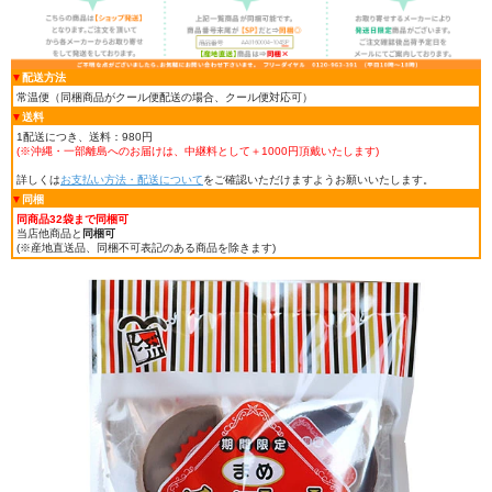
▼
配送方法
常温便（同梱商品がクール便配送の場合、クール便対応可）
▼
送料
1配送につき、送料：980円
(※沖縄・一部離島へのお届けは、中継料として＋1000円頂戴いたします
)
詳しくは
お支払い方法・配送について
をご確認いただけますようお願いいたします。
▼
同梱
同商品32袋まで同梱可
当店他商品と
同梱可
(※産地直送品、同梱不可表記のある商品を除きます)