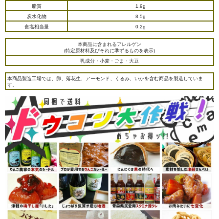
脂質
1.9g
炭水化物
8.5g
食塩相当量
0.2g
本商品に含まれるアレルゲン
(特定原材料及びそれに準ずるものを表示)
乳成分・小麦・ごま・大豆
本商品製造工場では、卵、落花生、アーモンド、くるみ、いかを含む商品を製造していま
す。