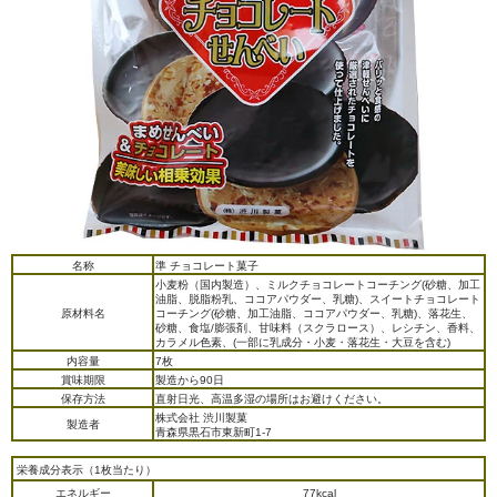
名称
準 チョコレート菓子
小麦粉（国内製造）、ミルクチョコレートコーチング(砂糖、加工
油脂、脱脂粉乳、ココアパウダー、乳糖)、スイートチョコレート
原材料名
コーチング(砂糖、加工油脂、ココアパウダー、乳糖)、落花生、
砂糖、食塩/膨張剤、甘味料（スクラロース）、レシチン、香料、
カラメル色素、(一部に乳成分・小麦・落花生・大豆を含む)
内容量
7枚
賞味期限
製造から90日
保存方法
直射日光、高温多湿の場所はお避けください。
株式会社 渋川製菓
製造者
青森県黒石市東新町1-7
栄養成分表示（1枚当たり）
エネルギー
77kcal