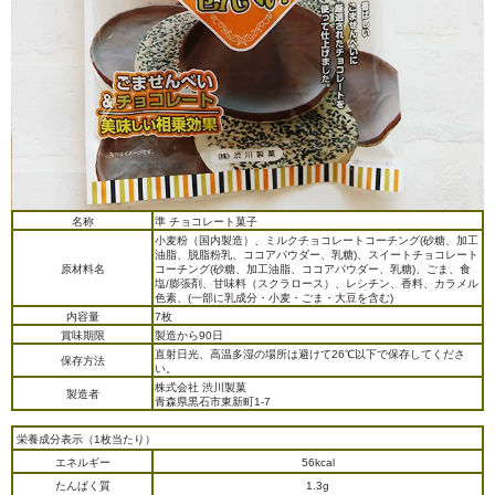
名称
準 チョコレート菓子
小麦粉（国内製造）、ミルクチョコレートコーチング(砂糖、加工
油脂、脱脂粉乳、ココアパウダー、乳糖)、スイートチョコレート
原材料名
コーチング(砂糖、加工油脂、ココアパウダー、乳糖)、ごま、食
塩/膨張剤、甘味料（スクラロース）、レシチン、香料、カラメル
色素、(一部に乳成分・小麦・ごま・大豆を含む)
内容量
7枚
賞味期限
製造から90日
直射日光、高温多湿の場所は避けて26℃以下で保存してくださ
保存方法
い。
株式会社 渋川製菓
製造者
青森県黒石市東新町1-7
栄養成分表示（1枚当たり）
エネルギー
56kcal
たんぱく質
1.3g