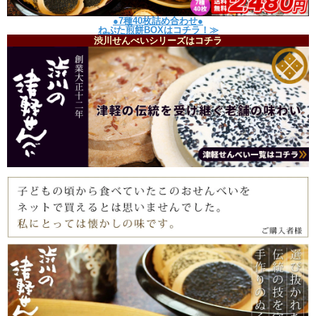
●7種40枚詰め合わせ●
ねぷた煎餅BOXはコチラ！≫
渋川せんべいシリーズはコチラ