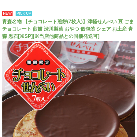
NEW
PICK UP
青森名物 【チョコレート煎餅(7枚入)】津軽せんべい 豆 ごま
チョコレート 煎餅 渋川製菓 おやつ 個包装 シェア お土産 青
森 黒石[※SP][※当店他商品との同梱発送可]