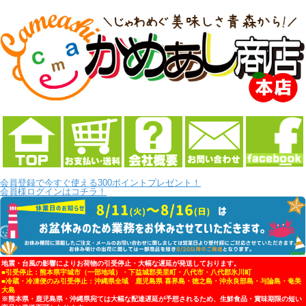
会員登録で今すぐ使える300ポイントプレゼント！
会員様ログインはコチラ！
地震・台風の影響によりお荷物の引受停止・大幅な遅延が発送しております。
■引受停止：熊本県宇城市（一部地域）・下益城郡美里町・八代市・八代郡氷川町
■冷蔵・冷凍便のみ引受停止：沖縄県全域 鹿児島県 喜界島・徳之島・沖永良部島・与論島・奄美
大島
※熊本県・鹿児島県・沖縄県宛ては大幅な配達遅延が予想されるため、生鮮食品・賞味期限の短い