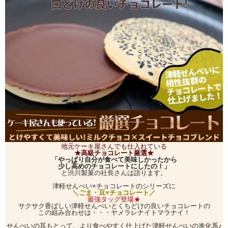
地元ケーキ屋さんでも仕入れている
★高級チョコレート厳選★
「やっぱり自分が食べて美味しかったから
少し高めのチョコレートにしたの！」
と渋川製菓の社長さんは語ります。
津軽せんべい×チョコレートのシリーズに
＼ごま・豆×チョコレート／
最強タッグ登場★
サクサク香ばしい津軽せんべいとくちどけの良いチョコレートの
この組み合わせは・・・ヤメラレナイトマラナイ！
せんべいの耳もとって、より食べやすく仕上げた津軽せんべいの進化系♪