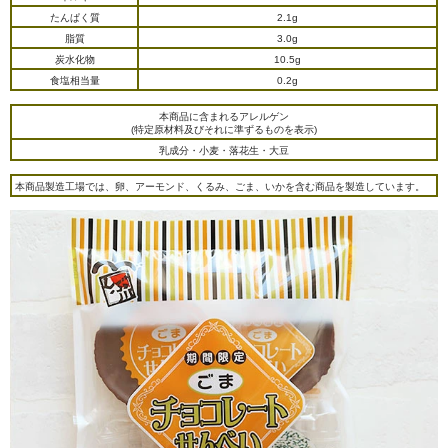
たんぱく質
2.1g
脂質
3.0g
炭水化物
10.5g
食塩相当量
0.2g
本商品に含まれるアレルゲン
(特定原材料及びそれに準ずるものを表示)
乳成分・小麦・落花生・大豆
本商品製造工場では、卵、アーモンド、くるみ、ごま、いかを含む商品を製造しています。