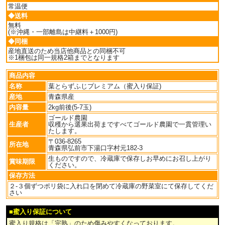
常温便
◆送料
無料
(※沖縄・一部離島は中継料＋1000円)
◆同梱
産地直送のため当店他商品との同梱不可
※1梱包は同一規格2箱までとなります
商品内容
名称
葉とらずふじプレミアム（蜜入り保証)
産地
青森県産
内容量
2kg前後(5-7玉)
ゴールド農園
生産者
収穫から選果出荷まですべてゴールド農園で一貫管理い
たします。
〒036-8265
所在地
青森県弘前市下湯口字村元182-3
生ものですので、冷蔵庫で保存しお早めにお召し上がり
賞味期限
ください。
保存方法
２-３個ずつポリ袋に入れ口を閉めて冷蔵庫の野菜室にて保存してくだ
さい
■蜜入り保証について
蜜入り規格は「完熟」のため傷みやすくなっております。