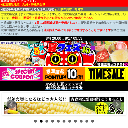
商品は発送不可となります。
■配達遅延地域：九州・沖縄県全域
■能登半島地震の影響による配送停止地域:
石川県珠洲市 輪島市
ご注文確定後はすぐに出荷準備に入りますため、注文確定後の変更・キャンセルの対応が難しい状
況です。
依頼主・配送先・日時指定などに誤りがないかご確認ください。
交通状況・天候などにより
1日→2日配達遅延が予想されます。
配送日時指定は余裕をもった日時指
定のご協力をお願い申し上げます。
※賞味期限に余裕のある商品等は
遅延防止の為に1日早くご発送することもございます
何卒ご理解
くださいませ。
8/4 20:00→8/17 09:59
かめあし夏フェス☆彡
◆特設会場はコチラ◆