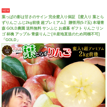
NEW
葉っぱの影は甘さのサイン 完全蜜入り保証 【蜜入り 葉とら
ずりんご ふじ2kg前後 超プレミアム】 贈答用(5-7玉) 本場青
森 GOLD農園 送料無料 サンふじ お歳暮 ギフト りんご リン
ゴ 林檎 アップル 青森りんご [※産地直送のため同梱不可]
「GOLD」