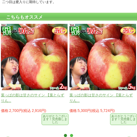
二つ目は蜜入りに期待しています。
こちらもオススメ
葉っぱの影は甘さのサイン 【葉とらず
葉っぱの影は甘さのサイン 【葉とらず
りん...
りん...
価格:2,700円(税込 2,916円)
価格:5,300円(税込 5,724円)
ありがとうござい
ありがとうござい
ます！完売致しま
ます！完売致しま
した
した