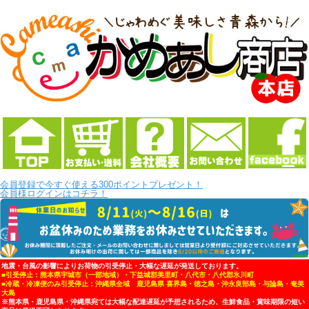
会員登録で今すぐ使える300ポイントプレゼント！
会員様ログインはコチラ！
地震・台風の影響によりお荷物の引受停止・大幅な遅延が発送しております。
■引受停止：熊本県宇城市（一部地域）・下益城郡美里町・八代市・八代郡氷川町
■冷蔵・冷凍便のみ引受停止：沖縄県全域 鹿児島県 喜界島・徳之島・沖永良部島・与論島・奄美
大島
※熊本県・鹿児島県・沖縄県宛ては大幅な配達遅延が予想されるため、生鮮食品・賞味期限の短い