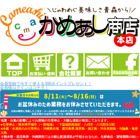
会員登録で今すぐ使える300ポイントプレゼント！
会員様ログインはコチラ！
地震・台風の影響によりお荷物の引受停止・大幅な遅延が発送しております。
■引受停止：熊本県宇城市（一部地域）・下益城郡美里町・八代市・八代郡氷川町
■冷蔵・冷凍便のみ引受停止：沖縄県全域 鹿児島県 喜界島・徳之島・沖永良部島・与論島・奄美
大島
※熊本県・鹿児島県・沖縄県宛ては大幅な配達遅延が予想されるため、生鮮食品・賞味期限の短い