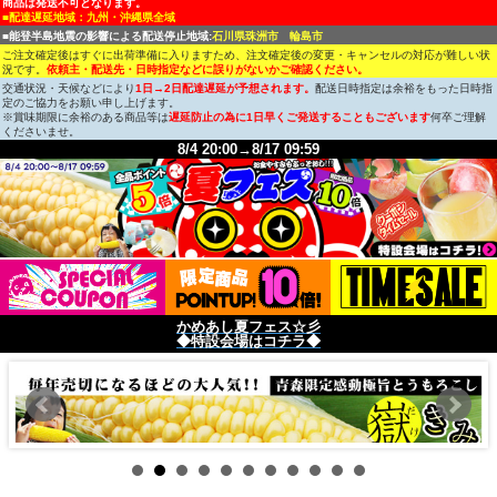
商品は発送不可となります。
■配達遅延地域：九州・沖縄県全域
■能登半島地震の影響による配送停止地域:
石川県珠洲市 輪島市
ご注文確定後はすぐに出荷準備に入りますため、注文確定後の変更・キャンセルの対応が難しい状
況です。
依頼主・配送先・日時指定などに誤りがないかご確認ください。
交通状況・天候などにより
1日→2日配達遅延が予想されます。
配送日時指定は余裕をもった日時指
定のご協力をお願い申し上げます。
※賞味期限に余裕のある商品等は
遅延防止の為に1日早くご発送することもございます
何卒ご理解
くださいませ。
8/4 20:00→8/17 09:59
かめあし夏フェス☆彡
◆特設会場はコチラ◆