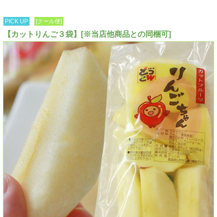
PICK UP
[クール便]
【カットりんご３袋】[※当店他商品との同梱可]