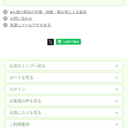
さらに驚きなのは、開封後、2時間程度は変色しませんっ(>▽<)/
そんな便利なカットりんごは現在
某有名ホテルや学校給食、病院等の業務用で使
用されていますが
●お届け商品の不備・損傷・痛み等による返品
これを
個人消費用にしたのが「りんごちゃん」♪
お問い合わせ
友達にメールですすめる
りんご１個分が1袋になっています♪
お店のトップへ戻る
カートを見る
ログイン
お客様の声を見る
お気に入りを見る
■食品添加物について
当商品は、食品添加物を使用することによって、変色防止をしております。
ビタミンC
は、りんごの変色を一時的に防ぐ効果が立証されていてジュース等に
ご利用案内
も使用されています。しかしながら、ビタミンCだけでは持続効果がなく、ビタ