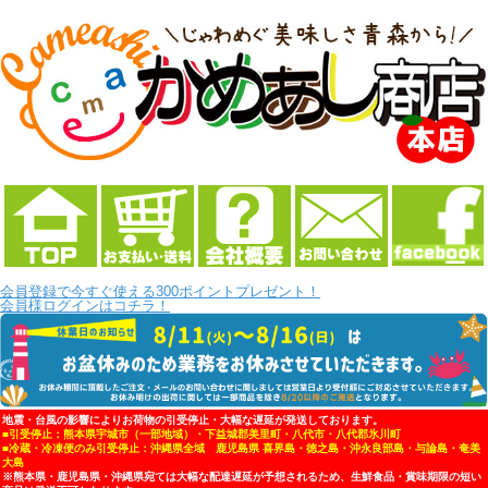
会員登録で今すぐ使える300ポイントプレゼント！
会員様ログインはコチラ！
地震・台風の影響によりお荷物の引受停止・大幅な遅延が発送しております。
■引受停止：熊本県宇城市（一部地域）・下益城郡美里町・八代市・八代郡氷川町
■冷蔵・冷凍便のみ引受停止：沖縄県全域 鹿児島県 喜界島・徳之島・沖永良部島・与論島・奄美
大島
※熊本県・鹿児島県・沖縄県宛ては大幅な配達遅延が予想されるため、生鮮食品・賞味期限の短い