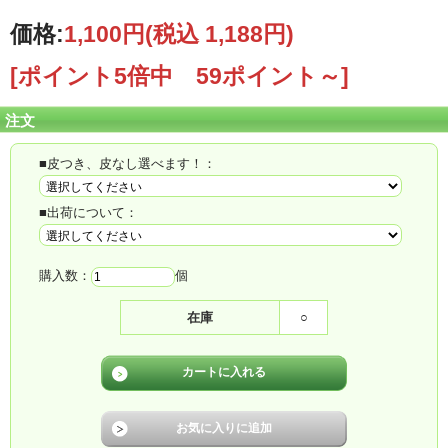
価格:
1,100円
(税込 1,188円)
[ポイント5倍中 59ポイント～]
もっと手軽に「青森のりんご」を食べて欲しい！
注文
新しい“視点”で考えた青森産カットりんご
■皮つき、皮なし選べます！：
■出荷について：
購入数：
個
在庫
○
りんごちゃんは特殊製法により安心、安全な食品添加物を使用し「切れてる」の
に変色せずシャキシャキの鮮度を保つ技術を使用!!
何で切れてるりんごが、こんなに切りたての鮮度と味を保つのっ!?
とびっくりするくらい★
しかも、受注製造となるのですが、
製造日から賞味期限が14日もあるんです!!