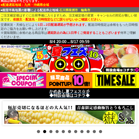
商品は発送不可となります。
■配達遅延地域：九州・沖縄県全域
■能登半島地震の影響による配送停止地域:
石川県珠洲市 輪島市
ご注文確定後はすぐに出荷準備に入りますため、注文確定後の変更・キャンセルの対応が難しい状
況です。
依頼主・配送先・日時指定などに誤りがないかご確認ください。
交通状況・天候などにより
1日→2日配達遅延が予想されます。
配送日時指定は余裕をもった日時指
定のご協力をお願い申し上げます。
※賞味期限に余裕のある商品等は
遅延防止の為に1日早くご発送することもございます
何卒ご理解
くださいませ。
8/4 20:00→8/17 09:59
かめあし夏フェス☆彡
◆特設会場はコチラ◆