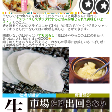
生ならではの食べ方を教えてくださーい＞＜と農家さんに尋ねる
と・・・
「スライスしてサラダにすると甘みが感じられて美味しいよー
＾＾」
とのこと。
透き通るくらいのスライスにせず3-4ミリの厚みでざっくり切るとシャキ
シャキッとした生ならではの食感を楽しむことができます♪
間違いないのはやっぱり
すりおろし
！夏は冷ややっこの上にのせたり、
天つゆに入れるのもまたGOOD
★
細く刻んだきゅうりと和えるとこれからの季節には嬉しいさっぱり感！
冷凍保存ができるのでオススメです♪
収穫期限定
数量限定