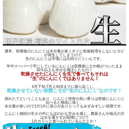
通常、収穫後のにんにくは水分量が多くすぐに乾燥処理をしないとカビ
が発生してしまうので、
生のにんにくは市場には出回りにくいんです。
年中スーパーで手にしているにんにくは収穫後に土や根がついたまま
30％以上も水分を飛ばしたもの！
乾燥させたにんにくを生で食べてもそれは
“生”のにんにくではありません！
6月下旬-7月上旬頃までに掘り起こし、
乾燥させていない状態こそが“生のにんにく”なのです！
採れたてということもあり、にんにく特有の良い香りは乾燥にんにくに
比べると格段に強く、
水分量が多いので1片1片に張りがありとってもみずみずしい状態です。
にんにく独特の辛さの中にもほのかな甘みを感じ、農家さんや地元の方
は火を通さずお味噌につけて
1片カリッと食べられているんだとか！