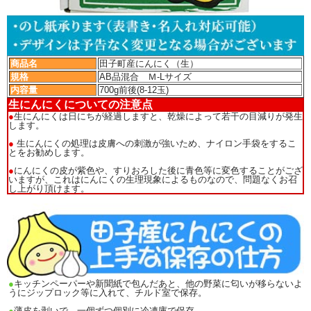
商品名
田子町産にんにく（生）
規格
AB品混合 Ｍ-Lサイズ
内容量
700g前後(8-12玉)
生にんにくについての注意点
●
生にんにくは日にちが経過しますと、乾燥によって若干の目減りが発生
します。
●
生にんにくの処理は皮膚への刺激が強いため、ナイロン手袋をするこ
とをお勧めします。
●
にんにくの皮が紫色や、すりおろした後に青色等に変色することがござ
いますが、これはにんにくの生理現象によるものなので、問題なくお召
し上がり頂けます。
●
キッチンペーパーや新聞紙で包んだあと、他の野菜に匂いが移らないよ
うにジップロック等に入れて、チルド室で保存。
●
薄皮を剥いで、一個ずつ個別に冷凍庫で保存。