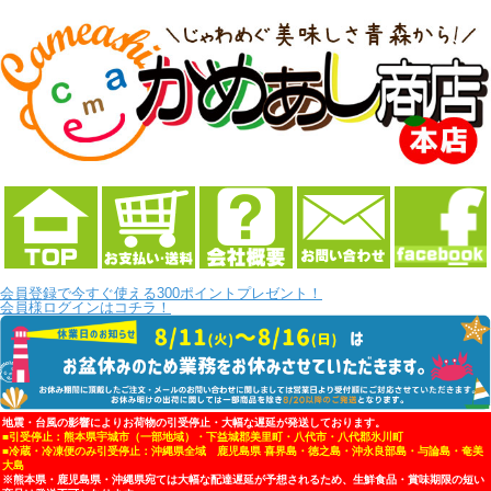
会員登録で今すぐ使える300ポイントプレゼント！
会員様ログインはコチラ！
地震・台風の影響によりお荷物の引受停止・大幅な遅延が発送しております。
■引受停止：熊本県宇城市（一部地域）・下益城郡美里町・八代市・八代郡氷川町
■冷蔵・冷凍便のみ引受停止：沖縄県全域 鹿児島県 喜界島・徳之島・沖永良部島・与論島・奄美
大島
※熊本県・鹿児島県・沖縄県宛ては大幅な配達遅延が予想されるため、生鮮食品・賞味期限の短い