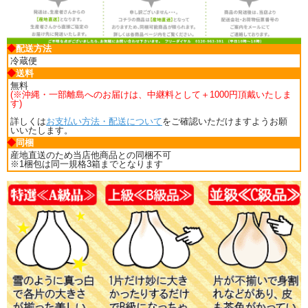
◆
配送方法
冷蔵便
◆
送料
無料
(※沖縄・一部離島へのお届けは、中継料として＋1000円頂戴いたしま
す)
詳しくは
お支払い方法・配送について
をご確認いただけますようお願
いいたします。
◆
同梱
産地直送のため当店他商品との同梱不可
※1梱包は同一規格3箱までとなります