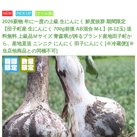
NEW
PICK UP
[クール便]
2026新物 年に一度の上級 生にんにく 鮮度抜群 期間限定
【田子町産 生にんにく 700g前後 AB混合 M-L】(8-12玉) 送
料無料 上級品Ｍサイズ 青森県が誇るブランド産地田子町か
ら、産地直送 ニンニク にんにく 田子にんにく [※冷蔵便][※
当店他商品との同梱不可]