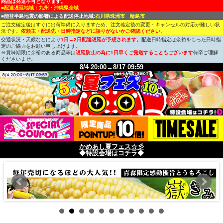
商品は発送不可となります。
■配達遅延地域：九州・沖縄県全域
■能登半島地震の影響による配送停止地域:
石川県珠洲市 輪島市
ご注文確定後はすぐに出荷準備に入りますため、注文確定後の変更・キャンセルの対応が難しい状
況です。
依頼主・配送先・日時指定などに誤りがないかご確認ください。
交通状況・天候などにより
1日→2日配達遅延が予想されます。
配送日時指定は余裕をもった日時指
定のご協力をお願い申し上げます。
※賞味期限に余裕のある商品等は
遅延防止の為に1日早くご発送することもございます
何卒ご理解
くださいませ。
8/4 20:00→8/17 09:59
かめあし夏フェス☆彡
◆特設会場はコチラ◆