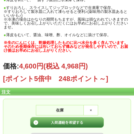
●
すりおろし、スライスしてジップロックなどで冷凍庫で保存。
※すりおろして製氷皿に入れて凍らせると便利♪(薬味用の製氷皿あると
いいかも♪)
※冷凍の場合はかなりの期間もちますが、風味は損なわれていきますの
で、美味しくお召し上がりいただくにはお早めにお召し上がりください
ませ。
●
薄皮をむいて、醤油、味噌、酢、オイルなどに漬けて保存。
※生のにんにくは、乾燥処理したものに比べ水分を多く含んでいます。
そのため長期保存には向いておらず痛みなどが発生しやすいので、お届
け後はお早めにお召し上がりください。
価格:
4,600円
(税込 4,968円)
[ポイント5倍中 248ポイント～]
注文
在庫
×