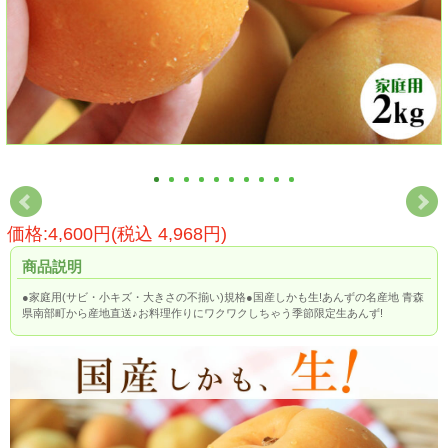
価格:4,600円(税込 4,968円)
商品説明
●家庭用(サビ・小キズ・大きさの不揃い)規格●国産しかも生!あんずの名産地 青森
県南部町から産地直送♪お料理作りにワクワクしちゃう季節限定生あんず!