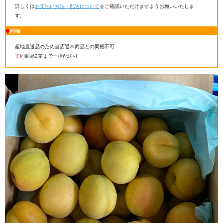
詳しくは
お支払い方法・配送について
をご確認いただけますようお願いいたしま
す。
◆
同梱
産地直送品のため当店通常商品との同梱不可
※
同商品2箱まで一括配送可