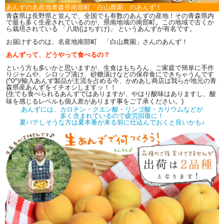
あんずの名産地青森県南部町「白山農園」のあんず！
青森県は長野県と並んで、全国でも有数のあんずの産地！その青森県内
で最も多く生産されているのが、県南地域の南部町。この地域で古くか
ら栽培されている 「八助(はちすけ)」 というあんずが有名です。
お届けするのは、名産地南部町 「白山農園」さんのあんず！
あんずって、どうやって食べるの？
という方も多いかと思いますが、生食はもちろん、ご家庭で簡単に手作
りジャムや、シロップ漬け、砂糖漬けなどの保存食にできちゃうんです
(^0^)/輸入あんず製品が主流を占める今、かめあし商店は我らが地元の青
森県産あんずをイチオシしますッ！！
(生でも食べられるあんずではありますが、やはり酸味はありますし、酸
味を感じるレベルも個人差があります事をご了承ください。)
あんずには、カロチン・クエン酸・リンゴ酸・カリウムなどが
多く含まれているので疲労回復に！
夏バテしそうな方は夏本番が来る前に仕込んでおくと良いかも♪