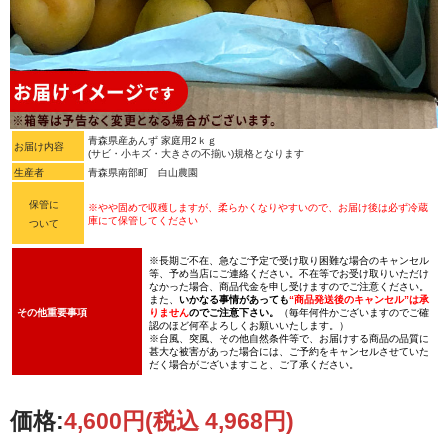
青森県産あんず 家庭用2ｋｇ
お届け内容
(サビ・小キズ・大きさの不揃い)規格となります
生産者
青森県南部町 白山農園
保管に
※やや固めで収穫しますが、柔らかくなりやすいので、お届け後は必ず冷蔵
庫にて保管してください
ついて
※長期ご不在、急なご予定で受け取り困難な場合のキャンセル
等、予め当店にご連絡ください。不在等でお受け取りいただけ
なかった場合、商品代金を申し受けますのでご注意ください。
また、
いかなる事情があっても
“商品発送後のキャンセル”は承
その他重要事項
りません
のでご注意下さい。
（毎年何件かございますのでご確
認のほど何卒よろしくお願いいたします。）
※台風、突風、その他自然条件等で、お届けする商品の品質に
甚大な被害があった場合には、ご予約をキャンセルさせていた
だく場合がございますこと、ご了承ください。
価格:
4,600円
(税込 4,968円)