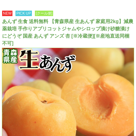
NEW
PICK UP
[クール便]
あんず 生食 送料無料 【青森県産 生あんず 家庭用2kg】減農
薬栽培 手作りアプリコットジャムやシロップ漬け砂糖漬け
にどうぞ 国産 あんず アンズ 杏 [※冷蔵便][※産地直送同梱
不可]