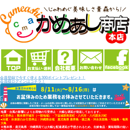
会員登録で今すぐ使える300ポイントプレゼント！
会員様ログインはコチラ！
地震・台風の影響によりお荷物の引受停止・大幅な遅延が発送しております。
■引受停止：熊本県宇城市（一部地域）・下益城郡美里町・八代市・八代郡氷川町
■冷蔵・冷凍便のみ引受停止：沖縄県全域 鹿児島県 喜界島・徳之島・沖永良部島・与論島・奄美
大島
※熊本県・鹿児島県・沖縄県宛ては大幅な配達遅延が予想されるため、生鮮食品・賞味期限の短い