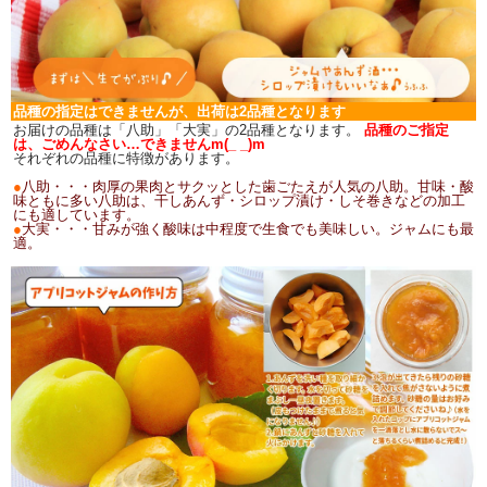
品種の指定はできませんが、出荷は2品種となります
お届けの品種は「八助」「大実」の2品種となります。
品種のご指定
は、ごめんなさい…できませんm(_ _)m
それぞれの品種に特徴があります。
●
八助・・・肉厚の果肉とサクッとした歯ごたえが人気の八助。甘味・酸
味ともに多い八助は、干しあんず・シロップ漬け・しそ巻きなどの加工
にも適しています。
●
大実・・・甘みが強く酸味は中程度で生食でも美味しい。ジャムにも最
適。