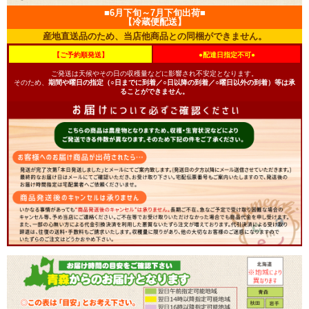
■6月下旬～7月下旬出荷■
【冷蔵便配送】
産地直送品のため、当店他商品との同梱ができません。
【ご予約順発送】
●配達日指定不可●
ご発送は天候やその日の収穫量などに影響され不安定となります。
そのため、
期間や曜日の指定（○日までに到着／○日以降の到着／○曜日以外の到着）等は承
ることができません。