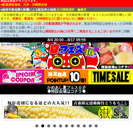
商品は発送不可となります。
■配達遅延地域：九州・沖縄県全域
■能登半島地震の影響による配送停止地域:
石川県珠洲市 輪島市
ご注文確定後はすぐに出荷準備に入りますため、注文確定後の変更・キャンセルの対応が難しい状
況です。
依頼主・配送先・日時指定などに誤りがないかご確認ください。
交通状況・天候などにより
1日→2日配達遅延が予想されます。
配送日時指定は余裕をもった日時指
定のご協力をお願い申し上げます。
※賞味期限に余裕のある商品等は
遅延防止の為に1日早くご発送することもございます
何卒ご理解
くださいませ。
8/4 20:00→8/17 09:59
かめあし夏フェス☆彡
◆特設会場はコチラ◆