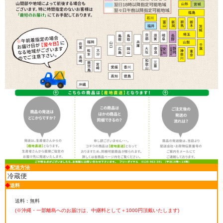
◆
配送方法
冷蔵便
◆
送料
送料：無料
(※沖縄・一部離島へのお届けは、中継料として＋1000円頂戴いたします
)