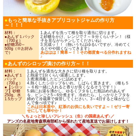
●
もっと簡単な手抜きアプリコットジャムの作り方
～！！！
材料：
1.あんずを洗って種を取り適当に切ります。
●あんず１パック
2.砂糖をかけ、レンジで７～９分くらいチン！（様
（700ｇ）
子を見ながらチンしてくださいね）
●砂糖350～
3.完成ッ！！（熱いうちはゆるいですが、冷めてく
500g（※お好み
るとやや固くなってきます）
で）
あははは！簡単～！！その都度食べる分作れますね
♪
●
あんずのシロップ漬けの作り方～！！
材料：
1.あんずを適当な大きさに切り種を取ります。
●あんず１
2.熱湯で1分くらい湯通しします。
パック
3.煮沸消毒したビンに詰めます。
（700ｇ）
4.熱くしたシロップをいれ、しばらく置きます。（種も５
●【シロッ
～６粒一緒に入れると香りが良くなるそうです！）
プ】砂糖
5.鍋にお湯を沸かし、ゆるくフタをした瓶詰めのあんず
250g、水
を、ビンごと5～6分煮ます。冷めたら、しっかりとフタを
1.5カップ
締めて冷蔵庫で保管してください。3～4日すると味がなじ
んで食べ頃です♪
これは日本茶や、紅茶のお供にも良いですよ～！ゼリー寄
せにしても華やか！
＼ちょっと珍しいフレッシュ（生）の国産あんず♪／
アンズの名産地青森県南部町から採れたて産地直送でお届けします！