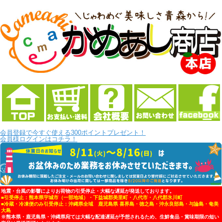
会員登録で今すぐ使える300ポイントプレゼント！
会員様ログインはコチラ！
地震・台風の影響によりお荷物の引受停止・大幅な遅延が発送しております。
■引受停止：熊本県宇城市（一部地域）・下益城郡美里町・八代市・八代郡氷川町
■冷蔵・冷凍便のみ引受停止：沖縄県全域 鹿児島県 喜界島・徳之島・沖永良部島・与論島・奄美
大島
※熊本県・鹿児島県・沖縄県宛ては大幅な配達遅延が予想されるため、生鮮食品・賞味期限の短い