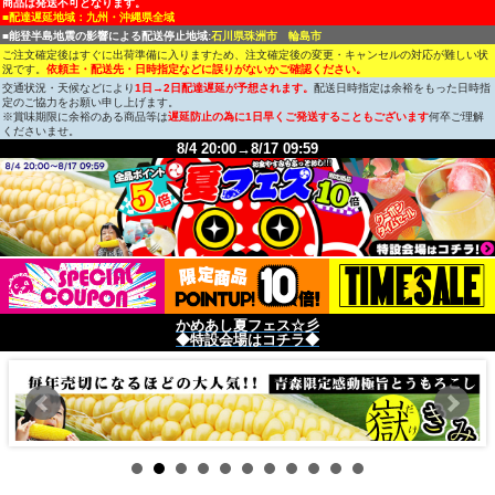
商品は発送不可となります。
■配達遅延地域：九州・沖縄県全域
■能登半島地震の影響による配送停止地域:
石川県珠洲市 輪島市
ご注文確定後はすぐに出荷準備に入りますため、注文確定後の変更・キャンセルの対応が難しい状
況です。
依頼主・配送先・日時指定などに誤りがないかご確認ください。
交通状況・天候などにより
1日→2日配達遅延が予想されます。
配送日時指定は余裕をもった日時指
定のご協力をお願い申し上げます。
※賞味期限に余裕のある商品等は
遅延防止の為に1日早くご発送することもございます
何卒ご理解
くださいませ。
8/4 20:00→8/17 09:59
かめあし夏フェス☆彡
◆特設会場はコチラ◆