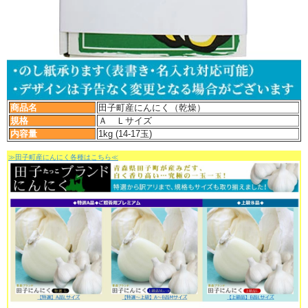
商品名
田子町産にんにく（乾燥）
規格
Ａ Ｌサイズ
内容量
1kg (14-17玉)
≫田子町産にんにく各種はこちら≪