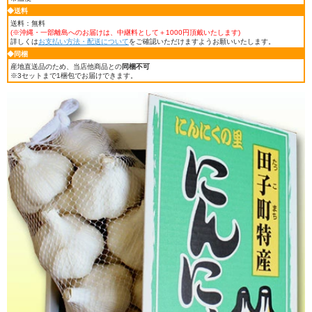
◆送料
送料：無料
(※沖縄・一部離島へのお届けは、中継料として＋1000円頂戴いたします)
詳しくは
お支払い方法・配送について
をご確認いただけますようお願いいたします。
◆同梱
産地直送品のため、当店他商品との
同梱不可
※3セットまで1梱包でお届けできます。