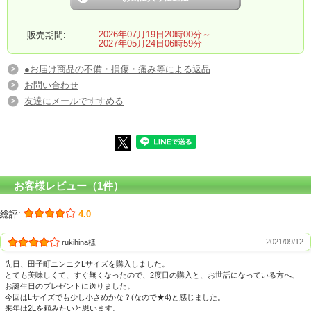
2026年07月19日20時00分～
販売期間:
2027年05月24日06時59分
●お届け商品の不備・損傷・痛み等による返品
お問い合わせ
友達にメールですすめる
お客様レビュー（1件）
総評:
4.0
2021/09/12
rukihina様
先日、田子町ニンニクLサイズを購入しました。
とても美味しくて、すぐ無くなったので、2度目の購入と、お世話になっている方へ、
お誕生日のプレゼントに送りました。
今回はLサイズでも少し小さめかな？(なので★4)と感じました。
来年は2Lを頼みたいと思います。