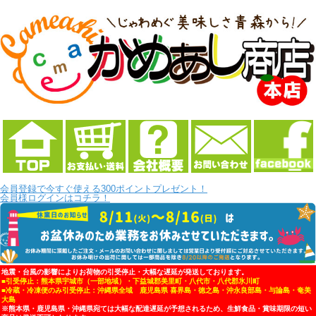
会員登録で今すぐ使える300ポイントプレゼント！
会員様ログインはコチラ！
地震・台風の影響によりお荷物の引受停止・大幅な遅延が発送しております。
■引受停止：熊本県宇城市（一部地域）・下益城郡美里町・八代市・八代郡氷川町
■冷蔵・冷凍便のみ引受停止：沖縄県全域 鹿児島県 喜界島・徳之島・沖永良部島・与論島・奄美
大島
※熊本県・鹿児島県・沖縄県宛ては大幅な配達遅延が予想されるため、生鮮食品・賞味期限の短い