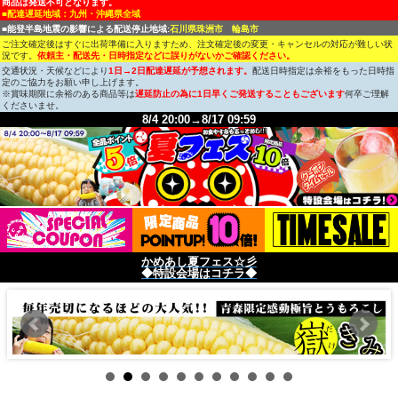
商品は発送不可となります。
■配達遅延地域：九州・沖縄県全域
■能登半島地震の影響による配送停止地域:
石川県珠洲市 輪島市
ご注文確定後はすぐに出荷準備に入りますため、注文確定後の変更・キャンセルの対応が難しい状
況です。
依頼主・配送先・日時指定などに誤りがないかご確認ください。
交通状況・天候などにより
1日→2日配達遅延が予想されます。
配送日時指定は余裕をもった日時指
定のご協力をお願い申し上げます。
※賞味期限に余裕のある商品等は
遅延防止の為に1日早くご発送することもございます
何卒ご理解
くださいませ。
8/4 20:00→8/17 09:59
かめあし夏フェス☆彡
◆特設会場はコチラ◆