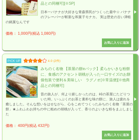
品との同梱可][※SP]
日本一バナナが大好きな青森県民がつくった最中☆ バナナ
のフレーバーが斬新な和菓子モナカ。 実は歴史の古い津軽
の銘菓なんです
価格： 1,000円(税込 1,080円)
PICK UP
4.0 (2件)
みちのく名物 【茶屋の餅eパック】柔らかいきな粉餅
に、食感のアクセント胡桃が入った一口サイズのお餅
個包装で便利＆美味しい ラグノオ[※常温便][※他商
品との同梱可]
昔の旅人が、何より嬉しかったのは、峠の茶屋にたどりつ
いた時。いっぷくのお茶と素朴な味の餅に、旅人は疲れを
癒しました。そんな想いをはせながら、心をこめてつくったみちのく名物「茶屋の
餅」★ふわふわお持ちの中に粗めの胡桃が入って、香りのよいきな粉をまぶしまし
た
価格： 400円(税込 432円)