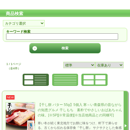
商品検索
キーワード検索
1 / 1ページ
（全4件）
NEW
【干し餅 バター 55g】5個入 寒～い青森県の昔ながら
の知恵グルメ 干しもち 素朴でやさしいおばあちゃん
の味。[※SP][※常温便][※当店他商品との同梱可]
寒い冬が続く東北地方でお餅に味をつけ、軒下で凍らせ
る、古くから伝わる保存食『干し餅』 サクサクとした食感