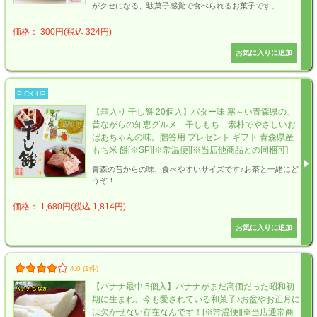
がクセになる、駄菓子感覚で食べられるお菓子です。
価格： 300円(税込 324円)
PICK UP
【箱入り 干し餅 20個入】バター味 寒～い青森県の、
昔ながらの知恵グルメ 干しもち 素朴でやさしいお
ばあちゃんの味。贈答用 プレゼント ギフト 青森県産
もち米 餅[※SP][※常温便][※当店他商品との同梱可]
青森の昔からの味、食べやすいサイズです♪お茶と一緒にど
うぞ！
価格： 1,680円(税込 1,814円)
4.0 (1件)
【バナナ最中 5個入】バナナがまだ高価だった昭和初
期に生まれ、今も愛されている和菓子♪お盆やお正月に
は欠かせない存在なんです！[※常温便][※当店通常商