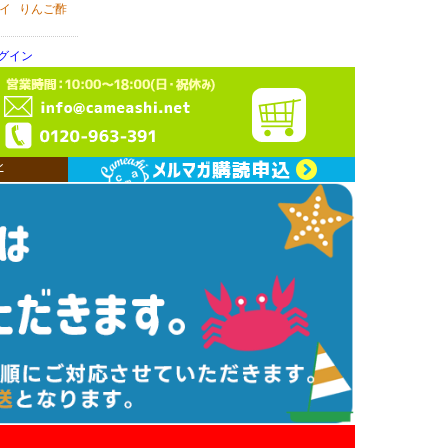
イ
りんご酢
グイン
ン