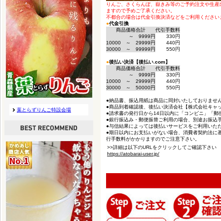
りんご、さくらんぼ、嶽きみ等のご予約注文や生産
ますので予めご了承ください。
不都合の場合は代金引換決済などをご利用ください
●
代金引換
商品価格合計
代引手数料
～ 9999円
330円
10000 ～ 29999円
440円
30000 ～ 99999円
550円
●
後払い決済【後払い.com】
商品価格合計
代引手数料
～ 9999円
330円
10000 ～ 29999円
440円
30000 ～ 50000円
550円
●納品書、振込用紙は商品に同封いたしておりませ
●商品到着確認後、後払い決済会社【株式会社キャ
●請求書の発行日から14日以内に「コンビニ」「郵
●銀行振込み・郵便振替ご利用の場合、別途お振込
●与信結果によっては後払いサービスをご利用いた
●期日以内にお支払いがない場合、消費者契約法に基
行手数料がかかりますのでご注意下さい。
>>詳細は以下のURLをクリックしてご確認下さい
https://atobarai-user.jp/