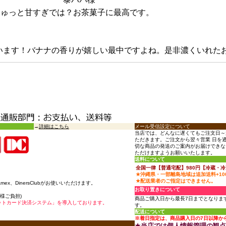
ちゅっと甘すぎでは？お茶菓子に最高です。
います！バナナの香りが嬉しい最中ですよね。是非濃くいれたお
→
詳細はこちら
メール受信設定について
当店では、どんなに遅くてもご注文日～
ただきます。ご注文から翌々営業 日を
切な商品の発送のご案内がお届けできな
ただけますようお願いいたします。
送料について
全国一律【普通宅配】980円【冷蔵・冷凍
★沖縄県・一部離島地域は追加送料+10
★配送業者のご指定はできません。
、Amex、DinersClubがお使いいただけます。
お取り置きについて
様ご負担)
商品ご購入日から最長7日までとなりま
ットカード決済システム」を導入しております。
す。
配送について
※着日指定は、商品購入日の7日以降か
★当店では個人情報管理の観