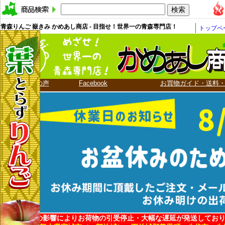
青森りんご 嶽きみ かめあし商店 - 目指せ！世界一の青森専門店！
トップペ
お客様の声
Facebook
お買物ガイド・送料
地震・台風の影響によりお荷物の引受停止・大幅な遅延が発送してお