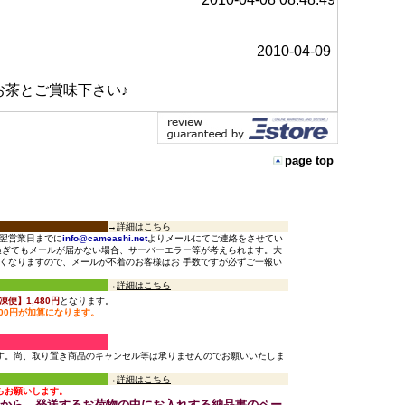
2010-04-09
茶とご賞味下さい♪
page top
→
詳細はこちら
翌営業日までに
info@cameashi.net
よりメールにてご連絡をさせてい
過ぎてもメールが届かない場合、サーバーエラー等が考えられます。大
くなりますので、メールが不着のお客様はお 手数ですが必ずご一報い
→
詳細はこちら
便】1,480円
となります。
00円が加算になります。
す。尚、取り置き商品のキャンセル等は承りませんのでお願いいたしま
→
詳細はこちら
らお願いします。
点から、発送するお荷物の中にお入れする納品書のペー