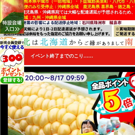
■引受停止：熊本県宇城市（一部地域）・下益城郡美里町・八代市・八
■冷蔵・冷凍便のみ引受停止：沖縄県全域 鹿児島県 喜界島・徳之島
※熊本県・鹿児島県・沖縄県宛ては大幅な配達遅延が予想されるため
■配達遅延地域：九州・沖縄県全域