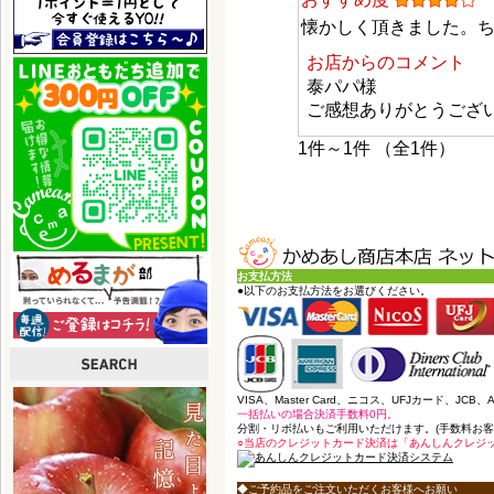
懐かしく頂きました。
お店からのコメント
泰パパ様
ご感想ありがとうござ
1件～1件 （全1件）
お支払方法
●以下のお支払方法をお選びください。
VISA、Master Card、ニコス、UFJカード、JCB
一括払いの場合決済手数料0円。
分割・リボ払いもご利用いただけます。(手数料お客
○当店のクレジットカード決済は「あんしんクレジ
◆ご予約品をご注文いただくお客様へお願い