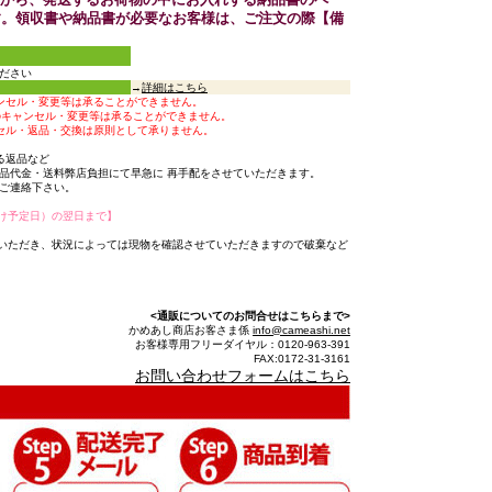
す。領収書や納品書が必要なお客様は、ご注文の際【備
ださい
→
詳細はこちら
ンセル・変更等は承ることができません。
のキャンセル・変更等は承ることができません。
セル・返品・交換は原則として承りません。
る返品など
品代金・送料弊店負担にて早急に 再手配をさせていただきます。
ご連絡下さい。
け予定日）の翌日まで】
いただき、状況によっては現物を確認させていただきますので破棄など
<通販についてのお問合せはこちらまで>
かめあし商店お客さま係
info@cameashi.net
お客様専用フリーダイヤル：0120-963-391
FAX:0172-31-3161
お問い合わせフォームはこちら