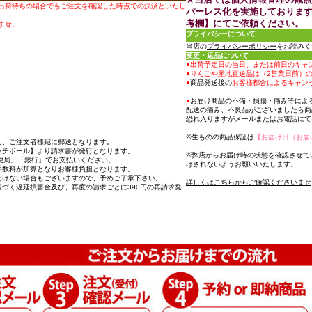
出荷待ちの場合でもご注文を確認した時点での決済といたし
パーレス化を実施しておりま
考欄】にてご依頼ください。
ませ。
プライバシーについて
当店の
プライバシーポリシー
をお読みく
変更・返品について
●出荷予定日の当日、または前日のキャ
●りんごや産地直送品は（2営業日前）
●
商品発送後の
お客様都合によるキャン
●
お届け商品の不備・損傷・痛み等によ
配送の痛み、不良品がございましたら商
恐れ入りますがメールまたはお電話にて
※生ものの商品保証は
【お届け日（お届
ん、ご注文者様宛に郵送となります。
ッチボール】より請求書が発行となります。
※弊店からお届け時の状態を確認させて
便局」「銀行」でお支払いください。
はされないようお願いいたします。
手数料が加算となりお客様負担となります。
だけない場合もございますので、予めご了承下さい。
詳しくはこちらからご確認くださいませ
づく遅延損害金及び、再度の請求ごとに390円の再請求発