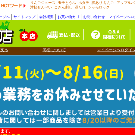
りんごジュース
玉子とうふ
ホタテ
訳あり りんご
アップルパ
HOTワード
津軽せんべい
こぎん刺し
源たれ
シャモロック
ージへ
サイトマップ
会社概要
お買い物カゴ
お問い合わせ
マイページへロ
・支払
同梱について
マイページへログイ
ります。