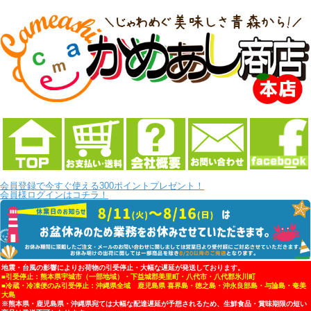
会員登録で今すぐ使える300ポイントプレゼント！
会員様ログインはコチラ！
地震・台風の影響によりお荷物の引受停止・大幅な遅延が発送しております。
■引受停止：熊本県宇城市（一部地域）・下益城郡美里町・八代市・八代郡氷川町
■冷蔵・冷凍便のみ引受停止：沖縄県全域 鹿児島県 喜界島・徳之島・沖永良部島・与論島・奄美
大島
※熊本県・鹿児島県・沖縄県宛ては大幅な配達遅延が予想されるため、生鮮食品・賞味期限の短い