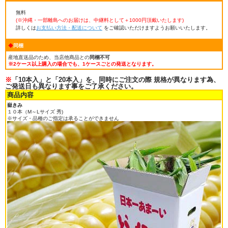
無料
(※沖縄・一部離島へのお届けは、中継料として＋1000円頂戴いたします
)
詳しくは
お支払い方法・配送について
をご確認いただけますようお願いいたします。
◆
同梱
産地直送品のため、当店他商品との
同梱不可
※2ケース以上購入の場合でも、1ケースごとの発送となります。
※
「10本入」と「20本入」を、同時にご注文の際 規格が異なります為、
ご発送日も異なります事をご了承ください。
商品内容
嶽きみ
１０本（M～Lサイズ 秀)
※サイズ・品種のご指定は承ることができません