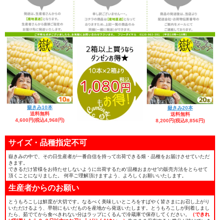
嶽きみ10本
嶽きみ20本
送料無料
送料無料
4,600円(税込4,968円)
8,200円(税込8,856円)
サイズ・品種指定不可
嶽きみの中で、その日生産者が一番自信を持って出荷できる畑・品種をお届けさせていただ
きます。
できるだけ皆様をお待たせしないように出荷するため“品種おまかせ”の販売方法をとらせて
頂くことになりました。 何卒ご理解頂けますよう、よろしくお願いいたします。
生産者からのお願い
とうもろこしは鮮度が大切です。なるべく美味しいところをすばやく皆さまにお召し上がり
いただけるよう、早朝にもいだものを産地から発送いたします。とうもろこしが到着しまし
たら、茹でてから食べきれない分はラップにくるんで冷蔵庫で保存してください。
（できれ