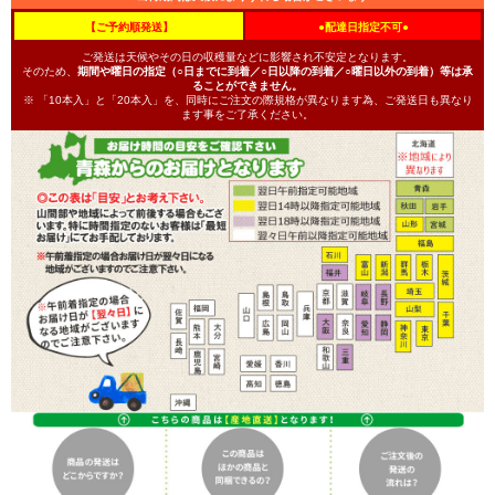
【ご予約順発送】
●配達日指定不可●
ご発送は天候やその日の収穫量などに影響され不安定となります。
そのため、
期間や曜日の指定（○日までに到着／○日以降の到着／○曜日以外の到着）等は承
ることができません。
※ 「10本入」と「20本入」を、同時にご注文の際規格が異なります為、ご発送日も異なり
ます事をご了承ください。