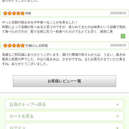
ありがとうございました。
2022/09/10
R様
やっと念願の獄きみを今年食べることが出来ました！
時期によって品種が色々あると思うのですが、送られてきたのは味来という品種で初め
て食べたのですが、茹でる前に生で一粒食べただけでもとても甘く、絶対に美
2020/09/18
打鐘けん太郎様
迅速なご対応誠にありがとうございます。届けた職場の皆さんからは、うまい、嶽きみ
最高と絶賛の声でした。やはり嶽きみは、さすがですね。またお取引させていただ来ま
すね。ありがとうございました。
お客様レビュー一覧
お店のトップへ戻る
カートを見る
ログイン