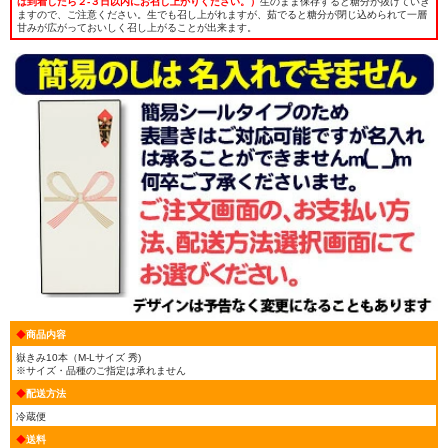
ば到着したら２-３日以内にお召し上がりください。）
生のまま保存すると糖分が抜けていき
ますので、ご注意ください。生でも召し上がれますが、茹でると糖分が閉じ込められて一層
甘みが広がっておいしく召し上がることが出来ます。
◆
商品内容
嶽きみ10本（M-Lサイズ 秀)
※サイズ・品種のご指定は承れません
◆
配送方法
冷蔵便
◆
送料