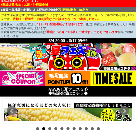
商品は発送不可となります。
■配達遅延地域：九州・沖縄県全域
■能登半島地震の影響による配送停止地域:
石川県珠洲市 輪島市
ご注文確定後はすぐに出荷準備に入りますため、注文確定後の変更・キャンセルの対応が難しい状
況です。
依頼主・配送先・日時指定などに誤りがないかご確認ください。
交通状況・天候などにより
1日→2日配達遅延が予想されます。
配送日時指定は余裕をもった日時指
定のご協力をお願い申し上げます。
※賞味期限に余裕のある商品等は
遅延防止の為に1日早くご発送することもございます
何卒ご理解
くださいませ。
8/4 20:00→8/17 09:59
かめあし夏フェス☆彡
◆特設会場はコチラ◆