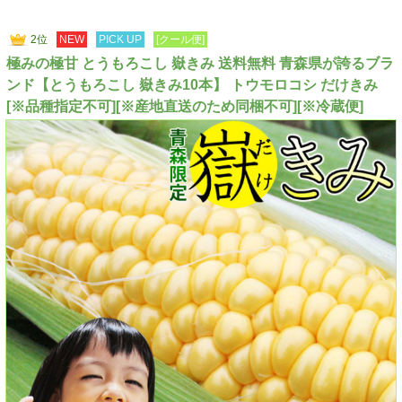
2位
NEW
PICK UP
[クール便]
極みの極甘 とうもろこし 嶽きみ 送料無料 青森県が誇るブラ
ンド【とうもろこし 嶽きみ10本】 トウモロコシ だけきみ
[※品種指定不可][※産地直送のため同梱不可][※冷蔵便]