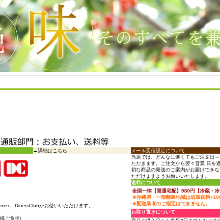
→
詳細はこちら
メール受信設定について
当店では、どんなに遅くてもご注文日～
ただきます。ご注文から翌々営業 日を
切な商品の発送のご案内がお届けできな
ただけますようお願いいたします。
送料について
全国一律【普通宅配】980円【冷蔵・冷凍
★沖縄県・一部離島地域は追加送料+10
★配送業者のご指定はできません。
、Amex、DinersClubがお使いいただけます。
お取り置きについて
様ご負担)