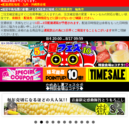
商品は発送不可となります。
■配達遅延地域：九州・沖縄県全域
■能登半島地震の影響による配送停止地域:
石川県珠洲市 輪島市
ご注文確定後はすぐに出荷準備に入りますため、注文確定後の変更・キャンセルの対応が難しい状
況です。
依頼主・配送先・日時指定などに誤りがないかご確認ください。
交通状況・天候などにより
1日→2日配達遅延が予想されます。
配送日時指定は余裕をもった日時指
定のご協力をお願い申し上げます。
※賞味期限に余裕のある商品等は
遅延防止の為に1日早くご発送することもございます
何卒ご理解
くださいませ。
8/4 20:00→8/17 09:59
かめあし夏フェス☆彡
◆特設会場はコチラ◆