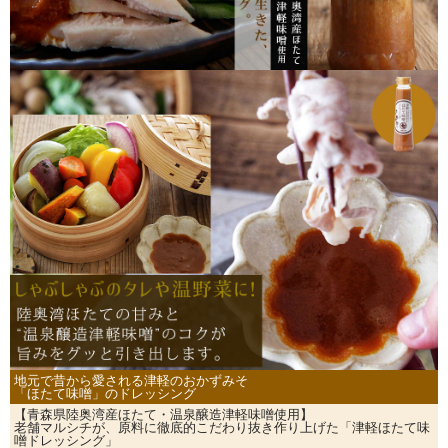
地元で昔から愛される津軽のおかずみそ
「ほたて味噌」のドレッシング
【青森県陸奥湾産ほたて・温泉醸造津軽味噌使用】
老舗マルシチが、原料に徹底的こだわり抜き作り上げた「津軽ほたて味
噌ドレッシング」