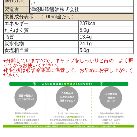
保存方法
い
製造者
津軽味噌醤油株式会社
栄養成分表示 （100ml当たり）
エネルギー
237kcal
たんぱく質
5.0g
脂質
13.4g
炭水化物
24.1g
食塩相当量
5.0g
●分離していますので、キャップをしっかりと占め、よく振
ってからお使いください。
●開栓後は必ず冷蔵庫に保管して、お早めにお召し上がりく
ださい。