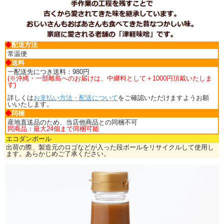
◆
配送方法
常温便
◆
送料
一配送先につき送料：980円
(※沖縄・一部離島へのお届けは、中継料として＋1000円頂戴いたしま
す)
詳しくは
お支払い方法・配送について
をご確認いただけますようお願
いいたします。
◆
同梱
産地直送品のため、当店他商品との同梱不可
同商品：最大24個まで同梱可能
エコダンボール
出荷の際、製造元のロゴなどが入った段ボールをリサイクルして使用し
ます。あらかじめご了承ください。