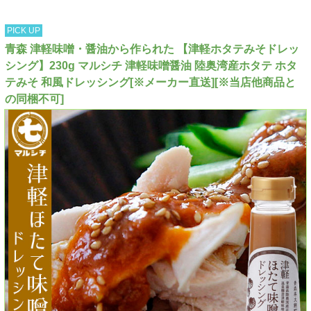
PICK UP
青森 津軽味噌・醤油から作られた 【津軽ホタテみそドレッ
シング】230g マルシチ 津軽味噌醤油 陸奥湾産ホタテ ホタ
テみそ 和風ドレッシング[※メーカー直送][※当店他商品と
の同梱不可]