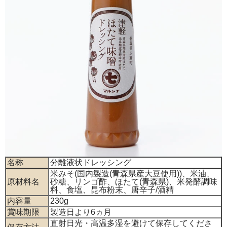
名称
分離液状ドレッシング
米みそ(国内製造(青森県産大豆使用))、米油、
原材料名
砂糖、リンゴ酢、ほたて(青森県)、米発酵調味
料、食塩、昆布粉末、唐辛子/酒精
内容量
230g
賞味期限
製造日より6ヵ月
直射日光・高温多湿を避けて保存してくださ