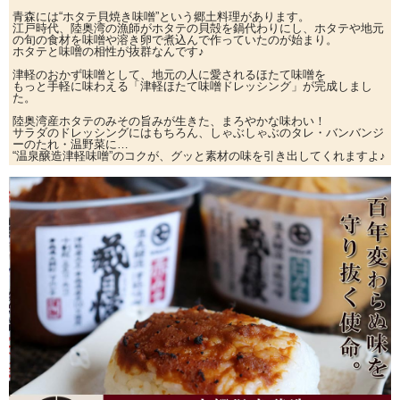
青森には“ホタテ貝焼き味噌”という郷土料理があります。
江戸時代、陸奥湾の漁師がホタテの貝殻を鍋代わりにし、ホタテや地元
の旬の食材を味噌や溶き卵で煮込んで作っていたのが始まり。
ホタテと味噌の相性が抜群なんです♪
津軽のおかず味噌として、地元の人に愛されるほたて味噌を
もっと手軽に味わえる「津軽ほたて味噌ドレッシング」が完成しまし
た。
陸奥湾産ホタテのみその旨みが生きた、まろやかな味わい！
サラダのドレッシングにはもちろん、しゃぶしゃぶのタレ・バンバンジ
ーのたれ・温野菜に…
“温泉醸造津軽味噌”のコクが、グッと素材の味を引き出してくれますよ♪