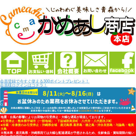
会員登録で今すぐ使える300ポイントプレゼント！
会員様ログインはコチラ！
地震・台風の影響によりお荷物の引受停止・大幅な遅延が発送しております。
■引受停止：熊本県宇城市（一部地域）・下益城郡美里町・八代市・八代郡氷川町
■冷蔵・冷凍便のみ引受停止：沖縄県全域 鹿児島県 喜界島・徳之島・沖永良部島・与論島・奄美
大島
※熊本県・鹿児島県・沖縄県宛ては大幅な配達遅延が予想されるため、生鮮食品・賞味期限の短い