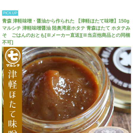
PICK UP
青森 津軽味噌・醤油から作られた 【津軽ほたて味噌】150g
マルシチ 津軽味噌醤油 陸奥湾産ホタテ 青森ほたて ホタテみ
そ ごはんのおとも[※メーカー直送][※当店他商品との同梱
不可]