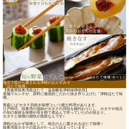
地元で昔から愛される津軽のおかずみそ
「ほたて味噌」
【青森県陸奥湾産ほたて・温泉醸造津軽味噌使用】
老舗マルシチが、原料に徹底的こだわり抜き作り上げた「津軽ほたて味
噌」
青森には“ホタテ貝焼き味噌”という郷土料理があります。
江戸時代、陸奥湾の漁師がホタテの貝殻を鍋代わりにし、ホタテや地元
の旬の食材を味噌や溶き卵で煮込んで作っていたのが始まり。
ホタテと味噌の相性が抜群なんです♪
津軽のおかず味噌として、地元の人に愛されるほたて味噌！
陸奥湾産ホタテの旨みがたっぷり詰まっています。