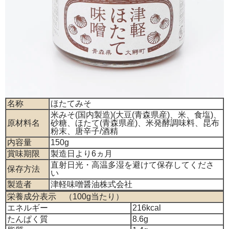
名称
ほたてみそ
米みそ(国内製造)(大豆(青森県産)、米、食塩)、
原材料名
砂糖、ほたて(青森県産)、米発酵調味料、昆布
粉末、唐辛子/酒精
内容量
150g
賞味期限
製造日より6ヵ月
直射日光・高温多湿を避けて保存してくださ
保存方法
い
製造者
津軽味噌醤油株式会社
栄養成分表示 （100g当たり）
エネルギー
216kcal
たんぱく質
8.6g