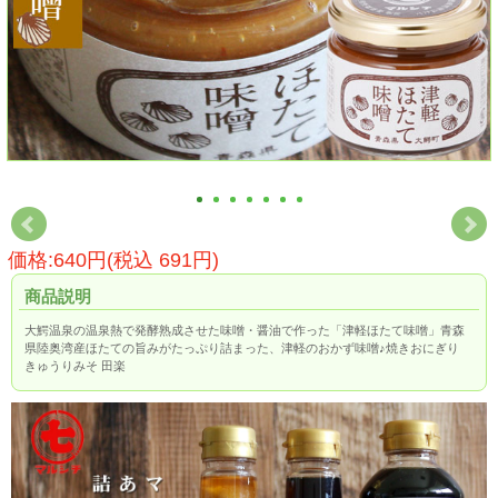
価格:640円(税込 691円)
商品説明
大鰐温泉の温泉熱で発酵熟成させた味噌・醤油で作った「津軽ほたて味噌」青森
県陸奥湾産ほたての旨みがたっぷり詰まった、津軽のおかず味噌♪焼きおにぎり
きゅうりみそ 田楽