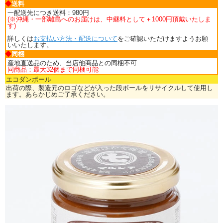
◆
送料
一配送先につき送料：980円
(※沖縄・一部離島へのお届けは、中継料として＋1000円頂戴いたしま
す)
詳しくは
お支払い方法・配送について
をご確認いただけますようお願
いいたします。
◆
同梱
産地直送品のため、当店他商品との同梱不可
同商品：最大32個まで同梱可能
エコダンボール
出荷の際、製造元のロゴなどが入った段ボールをリサイクルして使用し
ます。あらかじめご了承ください。