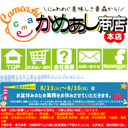
会員登録で今すぐ使える300ポイントプレゼント！
会員様ログインはコチラ！
地震・台風の影響によりお荷物の引受停止・大幅な遅延が発送しております。
■引受停止：熊本県宇城市（一部地域）・下益城郡美里町・八代市・八代郡氷川町
■冷蔵・冷凍便のみ引受停止：沖縄県全域 鹿児島県 喜界島・徳之島・沖永良部島・与論島・奄美
大島
※熊本県・鹿児島県・沖縄県宛ては大幅な配達遅延が予想されるため、生鮮食品・賞味期限の短い