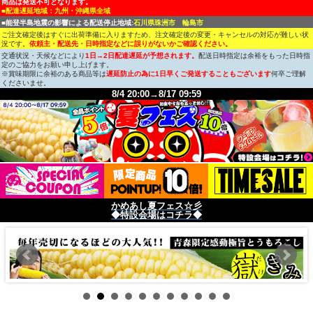
商品は発送不可となります。
■配達遅延地域：九州・沖縄県全域
■能登半島地震の影響による配送停止地域:
石川県珠洲市 輪島市
ご注文確定後はすぐに出荷準備に入りますため、注文確定後の変更・キャンセルの対応が難しい状
況です。
依頼主・配送先・日時指定などに誤りがないかご確認ください。
交通状況・天候などにより
1日→2日配達遅延が予想されます。
配送日時指定は余裕をもった日時指
定のご協力をお願い申し上げます。
※賞味期限に余裕のある商品等は
遅延防止の為に1日早くご発送することもございます
何卒ご理解
くださいませ。
8/4 20:00→8/17 09:59
かめあし夏フェス☆彡
◆特設会場はコチラ◆