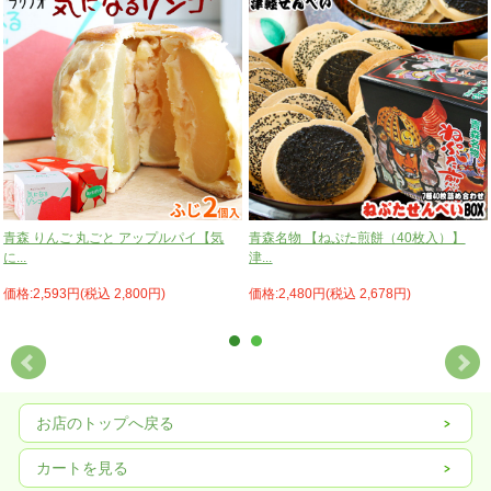
青森 りんご 丸ごと アップルパイ【気
青森名物 【ねぷた煎餅（40枚入）】
に...
津...
価格:2,593円(税込 2,800円)
価格:2,480円(税込 2,678円)
お店のトップへ戻る
カートを見る