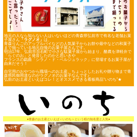
地元の人なら知らない人はいないほどの青森県弘前市で有名な老舗お菓
子屋さん
「ラグノオ」
は、
青森りんごのアップルパイなどの人気菓子からお餅や最中などの和菓子
まで揃っている地元自慢のお菓子屋さんです。
明治17年、弘前市百石町で小さな駄菓子屋から始まり、酪農を津軽弁で
「らぐのお」と発音したのかと思いきや
フランスの戯曲「シラノ・ド・ベルジュラック」に登場するお菓子屋が
由来だそう！
自宅用のおやつから職場へのお土産、ちょっとしたお礼や贈り物まで青
森県民御用達なのがラグノオのお菓子なんです♪
弘前のお土産といえばコレ！とオススメできる看板商品“いのち”★
●青森のお土産といえば＜いのち＞という程の知名度と人気●