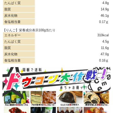
たんぱく質
4.8g
脂質
14.9g
炭水化物
46.1g
食塩相当量
0.17ｇ
【りんご】栄養成分表示100g当たり
エネルギー
310kcal
たんぱく質
4.5g
脂質
11.6g
炭水化物
47.0g
食塩相当量
0.16ｇ