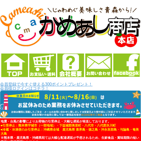
会員登録で今すぐ使える300ポイントプレゼント！
会員様ログインはコチラ！
地震・台風の影響によりお荷物の引受停止・大幅な遅延が発送しております。
■引受停止：熊本県宇城市（一部地域）・下益城郡美里町・八代市・八代郡氷川町
■冷蔵・冷凍便のみ引受停止：沖縄県全域 鹿児島県 喜界島・徳之島・沖永良部島・与論島・奄美
大島
※熊本県・鹿児島県・沖縄県宛ては大幅な配達遅延が予想されるため、生鮮食品・賞味期限の短い