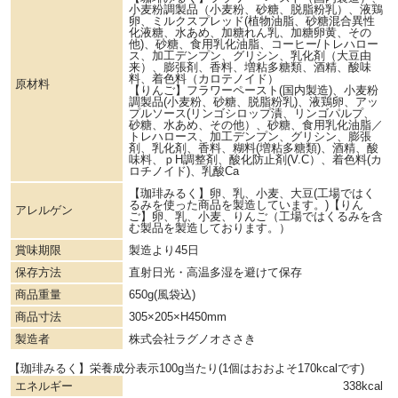
小麦粉調製品（小麦粉、砂糖、脱脂粉乳）、液鶏
卵、ミルクスプレッド(植物油脂、砂糖混合異性
化液糖、水あめ、加糖れん乳、加糖卵黄、その
他)、砂糖、食用乳化油脂、コーヒー/トレハロー
ス、加工デンプン、グリシン、乳化剤（大豆由
来）、膨張剤、香料、増粘多糖類、酒精、酸味
料、着色料（カロテノイド）
原材料
【りんご】フラワーペースト(国内製造)、小麦粉
調製品(小麦粉、砂糖、脱脂粉乳)、液鶏卵、アッ
プルソース(リンゴシロップ漬、リンゴパルプ、
砂糖、水あめ、その他）、砂糖、食用乳化油脂／
トレハロース、加工デンプン、グリシン、膨張
剤、乳化剤、香料、糊料(増粘多糖類)、酒精、酸
味料、ｐH調整剤、酸化防止剤(V.C）、着色料(カ
ロチノイド)、乳酸Ca
【珈琲みるく】卵、乳、小麦、大豆(工場ではく
るみを使った商品を製造しています。)【りん
アレルゲン
ご】卵、乳、小麦、りんご（工場ではくるみを含
む製品を製造しております。）
賞味期限
製造より45日
保存方法
直射日光・高温多湿を避けて保存
商品重量
650g(風袋込)
商品寸法
305×205×H450mm
製造者
株式会社ラグノオささき
【珈琲みるく】栄養成分表示100g当たり(1個はおおよそ170kcalです)
エネルギー
338kcal