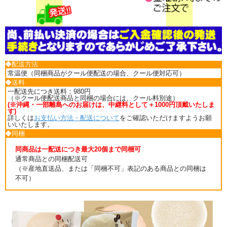
◆配送方法
常温便（同梱商品がクール便配送の場合、クール便対応可）
◆送料
一配送先につき送料：980円
（※クール便配送商品と同梱の場合には、クール料別途）
(※沖縄・一部離島へのお届けは、中継料として＋1000円頂戴いたしま
す)
詳しくは
お支払い方法・配送について
をご確認いただけますようお願
いいたします。
◆同梱
同商品は一配送につき最大20個まで同梱可
通常商品との同梱配送可
（※産地直送品、または「同梱不可」表記のある商品との同梱は
不可）