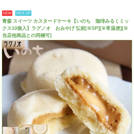
NEW
PICK UP
青森 スイーツ カスタードケーキ【いのち 珈琲みるくミッ
クス10個入】ラグノオ おみやげ 弘前[※SP][※常温便][※
当店他商品との同梱可]