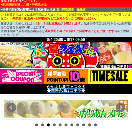
商品は発送不可となります。
■配達遅延地域：九州・沖縄県全域
■能登半島地震の影響による配送停止地域:
石川県珠洲市 輪島市
ご注文確定後はすぐに出荷準備に入りますため、注文確定後の変更・キャンセルの対応が難しい状
況です。
依頼主・配送先・日時指定などに誤りがないかご確認ください。
交通状況・天候などにより
1日→2日配達遅延が予想されます。
配送日時指定は余裕をもった日時指
定のご協力をお願い申し上げます。
※賞味期限に余裕のある商品等は
遅延防止の為に1日早くご発送することもございます
何卒ご理解
くださいませ。
8/4 20:00→8/17 09:59
かめあし夏フェス☆彡
◆特設会場はコチラ◆