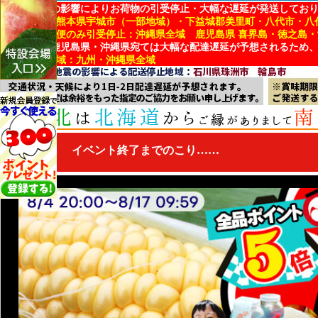
地震・台風の影響によりお荷物の引受停止・大幅な遅延が発送してお
■引受停止：熊本県宇城市（一部地域）・下益城郡美里町・八代市・八
■冷蔵・冷凍便のみ引受停止：沖縄県全域 鹿児島県 喜界島・徳之島
※熊本県・鹿児島県・沖縄県宛ては大幅な配達遅延が予想されるため
■配達遅延地域：九州・沖縄県全域