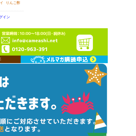
イ
りんご酢
グイン
ン