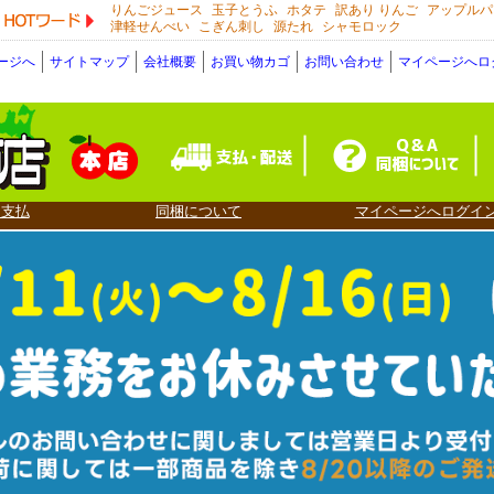
りんごジュース
玉子とうふ
ホタテ
訳あり りんご
アップルパ
HOTワード
津軽せんべい
こぎん刺し
源たれ
シャモロック
ージへ
サイトマップ
会社概要
お買い物カゴ
お問い合わせ
マイページへロ
・支払
同梱について
マイページへログイ