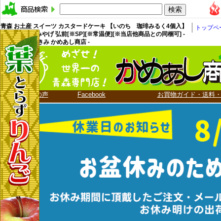
青森 お土産 スイーツ カスタードケーキ 【いのち 珈琲みるく4個入】
トップペ
ラグノオ おみやげ 弘前[※SP][※常温便][※当店他商品との同梱可] -
青森りんご 嶽きみ かめあし商店 -
お客様の声
Facebook
お買物ガイド・送料