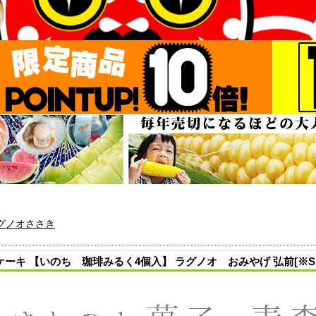
グノオささき
ケーキ 【いのち 珈琲みるく4個入】 ラグノオ おみやげ 弘前[※S