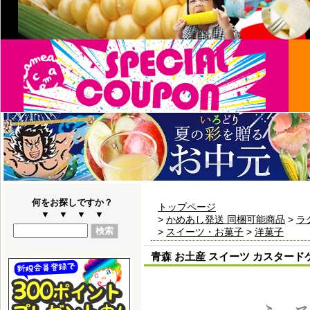
何をお探しですか？
トップページ
▼ ▼ ▼ ▼
>
かめあし発送 同梱可能商品
>
ラ
>
スイーツ・お菓子
>
洋菓子
青森 お土産 スイーツ カスタード