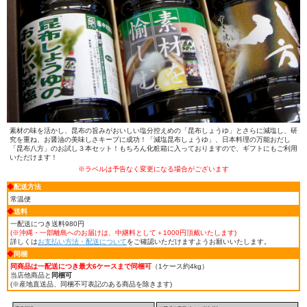
素材の味を活かし、昆布の旨みがおいしい塩分控えめの「昆布しょうゆ」とさらに減塩し、研
究を重ね、お醤油の美味しさキープに成功！「減塩昆布しょうゆ」、日本料理の万能おだし
「昆布八方」のお試し３本セット！もちろん化粧箱に入っておりますので、ギフトにもご利用
いただけます！
※ラベルは予告なく変更になる場合がございます
◆
配送方法
常温便
◆
送料
一配送につき送料980円
(※沖縄・一部離島へのお届けは、中継料として＋1000円頂戴いたします
)
詳しくは
お支払い方法・配送について
をご確認いただけますようお願いいたします。
◆
同梱
同商品は一配送につき最大6ケースまで同梱可
（1ケース約4kg）
当店他商品と
同梱可
(※産地直送品、同梱不可表記のある商品を除きます)