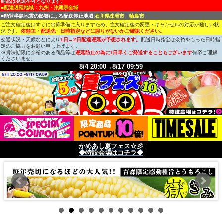
商品は発送不可となります。
■配達遅延地域：九州・沖縄県全域
■能登半島地震の影響による配送停止地域:
石川県珠洲市 輪島市
ご注文確定後はすぐに出荷準備に入りますため、注文確定後の変更・キャンセルの対応が難しい状
況です。
依頼主・配送先・日時指定などに誤りがないかご確認ください。
交通状況・天候などにより
1日→2日配達遅延が予想されます。
配送日時指定は余裕をもった日時指
定のご協力をお願い申し上げます。
※賞味期限に余裕のある商品等は
遅延防止の為に1日早くご発送することもございます
何卒ご理解
くださいませ。
8/4 20:00→8/17 09:59
かめあし夏フェス☆彡
◆特設会場はコチラ◆