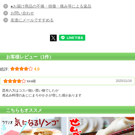
●お届け商品の不備・損傷・痛み等による返品
お問い合わせ
友達にメールですすめる
お客様レビュー（1件）
総評:
4.0
2025/11/18
tora様
昆布八方はコスパ狙い買い物でしたが
煮込み料理のあじにまろやかさが増した感があります
こちらもオススメ