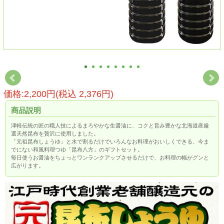
価格:2,200円(税込 2,376円)
商品説明
津軽伝統の匠の職人技によるまろやかな生醤油に、コクと旨み豊かな北海道産厳
選天然昆布を贅沢に使用しました。
「元祖昆布しょうゆ」と水で割るだけでいろんなお料理がおいしくできる、今ま
でにない和風料理つゆ「昆布八方」のギフトセット。
毎日使うお醤油をちょっとワンランクアップさせるだけで、お料理の幅がグンと
広がります。