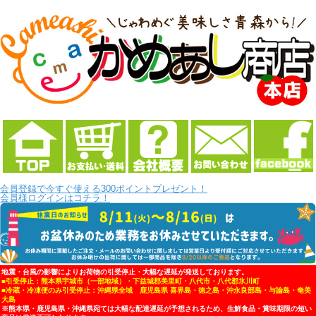
会員登録で今すぐ使える300ポイントプレゼント！
会員様ログインはコチラ！
地震・台風の影響によりお荷物の引受停止・大幅な遅延が発送しております。
■引受停止：熊本県宇城市（一部地域）・下益城郡美里町・八代市・八代郡氷川町
■冷蔵・冷凍便のみ引受停止：沖縄県全域 鹿児島県 喜界島・徳之島・沖永良部島・与論島・奄美
大島
※熊本県・鹿児島県・沖縄県宛ては大幅な配達遅延が予想されるため、生鮮食品・賞味期限の短い