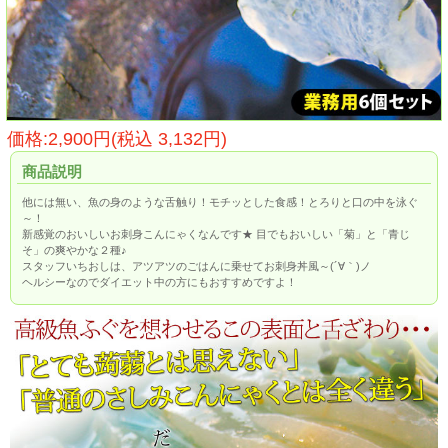
価格:2,900円(税込 3,132円)
商品説明
他には無い、魚の身のような舌触り！モチッとした食感！とろりと口の中を泳ぐ
～！
新感覚のおいしいお刺身こんにゃくなんです★ 目でもおいしい「菊」と「青じ
そ」の爽やかな２種♪
スタッフいちおしは、アツアツのごはんに乗せてお刺身丼風～(´∀｀)ノ
ヘルシーなのでダイエット中の方にもおすすめですよ！