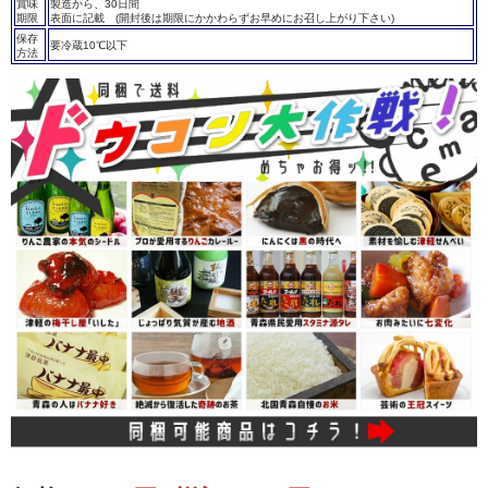
賞味
製造から、30日間
期限
表面に記載 (開封後は期限にかかわらずお早めにお召し上がり下さい)
保存
要冷蔵10℃以下
方法