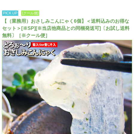
PICK UP
[クール便]
【（業務用）おさしみこんにゃく6個】＜送料込みのお得な
セット＞[※SP][※当店他商品との同梱発送可]〔お試し送料
無料〕［※クール便］