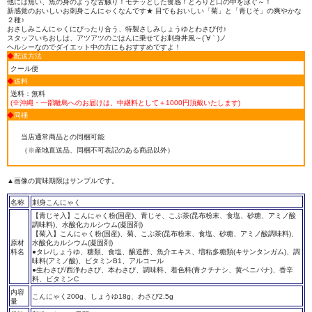
他には無い、魚の身のような舌触り！モチッとした食感！とろりと口の中を泳ぐ～！
新感覚のおいしいお刺身こんにゃくなんです★ 目でもおいしい「菊」と「青じそ」の爽やかな
２種♪
おさしみこんにゃくにぴったり合う、特製さしみしょうゆとわさび付♪
スタッフいちおしは、アツアツのごはんに乗せてお刺身丼風～(´∀｀)ノ
ヘルシーなのでダイエット中の方にもおすすめですよ！
◆
配送方法
クール
便
◆
送料
送料：無料
(※沖縄・一部離島へのお届けは、中継料として＋1000円頂戴いたします
)
◆
同梱
当店通常商品との同梱可能
（※産地直送品、同梱不可表記のある商品以外）
▲画像の賞味期限はサンプルです。
名称
刺身こんにゃく
【青じそ入】こんにゃく粉(国産)、青じそ、こぶ茶(昆布粉末、食塩、砂糖、アミノ酸
調味料)、水酸化カルシウム(凝固剤)
【菊入】こんにゃく粉(国産)、菊、こぶ茶(昆布粉末、食塩、砂糖、アミノ酸調味料)、
原材
水酸化カルシウム(凝固剤)
料名
●タレ/しょうゆ、糖類、食塩、醸造酢、魚介エキス、増粘多糖類(キサンタンガム)、調
味料(アミノ酸)、ビタミンB1、アルコール
●生わさび/西浄わさび、本わさび、調味料、着色料(青クチナシ、黄ベニバナ)、香辛
料、ビタミンC
内容
こんにゃく200g、しょうゆ18g、わさび2.5g
量