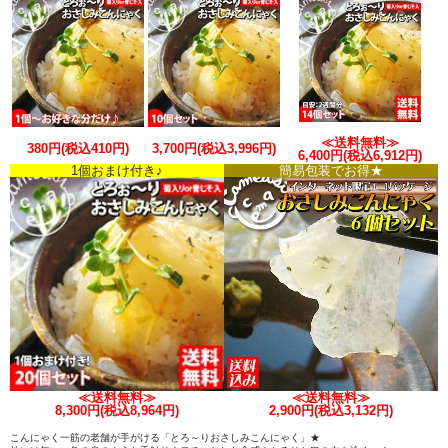
≪送料無料≫
380円(税込410円)
3,700円(税込3,996円)
6,400円(税込6,912円)
1個おまけ付き♪
簡易包装でお得★
≪送料無料≫
≪送料無料≫
8,300円(税込8,964円)
2,900円(税込3,132円)
こんにゃく一筋の老舗が手がける「とろ～りおさしみこんにゃく」★