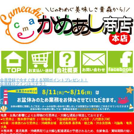
会員登録で今すぐ使える300ポイントプレゼント！
会員様ログインはコチラ！
地震・台風の影響によりお荷物の引受停止・大幅な遅延が発送しております。
■引受停止：熊本県宇城市（一部地域）・下益城郡美里町・八代市・八代郡氷川町
■冷蔵・冷凍便のみ引受停止：沖縄県全域 鹿児島県 喜界島・徳之島・沖永良部島・与論島・奄美
大島
※熊本県・鹿児島県・沖縄県宛ては大幅な配達遅延が予想されるため、生鮮食品・賞味期限の短い