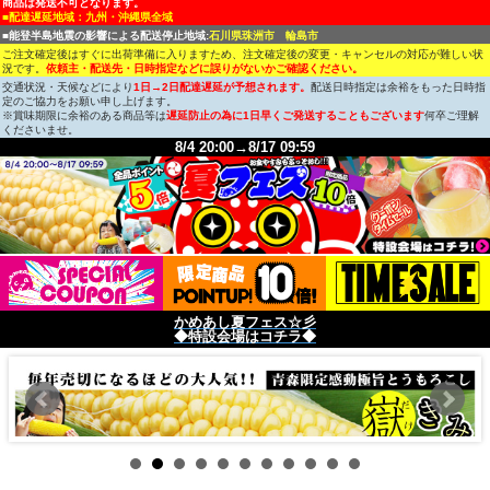
商品は発送不可となります。
■配達遅延地域：九州・沖縄県全域
■能登半島地震の影響による配送停止地域:
石川県珠洲市 輪島市
ご注文確定後はすぐに出荷準備に入りますため、注文確定後の変更・キャンセルの対応が難しい状
況です。
依頼主・配送先・日時指定などに誤りがないかご確認ください。
交通状況・天候などにより
1日→2日配達遅延が予想されます。
配送日時指定は余裕をもった日時指
定のご協力をお願い申し上げます。
※賞味期限に余裕のある商品等は
遅延防止の為に1日早くご発送することもございます
何卒ご理解
くださいませ。
8/4 20:00→8/17 09:59
かめあし夏フェス☆彡
◆特設会場はコチラ◆