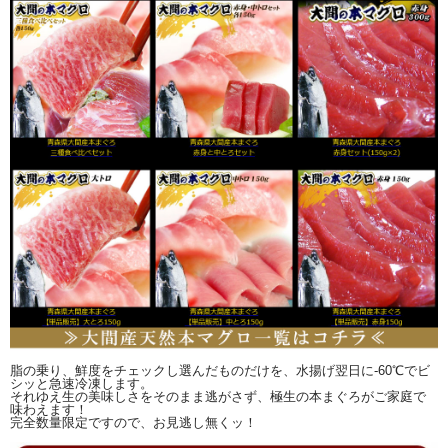
脂の乗り、鮮度をチェックし選んだものだけを、水揚げ翌日に-60℃でビ
シッと急速冷凍します。
それゆえ生の美味しさをそのまま逃がさず、極生の本まぐろがご家庭で
味わえます！
完全数量限定ですので、お見逃し無くッ！