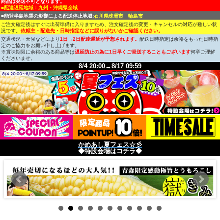
商品は発送不可となります。
■配達遅延地域：九州・沖縄県全域
■能登半島地震の影響による配送停止地域:
石川県珠洲市 輪島市
ご注文確定後はすぐに出荷準備に入りますため、注文確定後の変更・キャンセルの対応が難しい状
況です。
依頼主・配送先・日時指定などに誤りがないかご確認ください。
交通状況・天候などにより
1日→2日配達遅延が予想されます。
配送日時指定は余裕をもった日時指
定のご協力をお願い申し上げます。
※賞味期限に余裕のある商品等は
遅延防止の為に1日早くご発送することもございます
何卒ご理解
くださいませ。
8/4 20:00→8/17 09:59
かめあし夏フェス☆彡
◆特設会場はコチラ◆