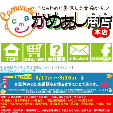
会員登録で今すぐ使える300ポイントプレゼント！
会員様ログインはコチラ！
地震・台風の影響によりお荷物の引受停止・大幅な遅延が発送しております。
■引受停止：熊本県宇城市（一部地域）・下益城郡美里町・八代市・八代郡氷川町
■冷蔵・冷凍便のみ引受停止：沖縄県全域 鹿児島県 喜界島・徳之島・沖永良部島・与論島・奄美
大島
※熊本県・鹿児島県・沖縄県宛ては大幅な配達遅延が予想されるため、生鮮食品・賞味期限の短い