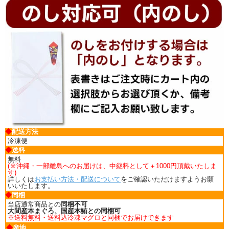
◆
配送方法
冷凍便
◆
送料
無料
(※沖縄・一部離島へのお届けは、中継料として＋1000円頂戴いたしま
す)
詳しくは
お支払い方法・配送について
をご確認いただけますようお願
いいたします。
◆
同梱
当店通常商品との
同梱不可
大間産本まぐろ、国産本鮪との同梱可
※送料無料・送料込冷凍マグロと同梱でお届けできます
◆
産地