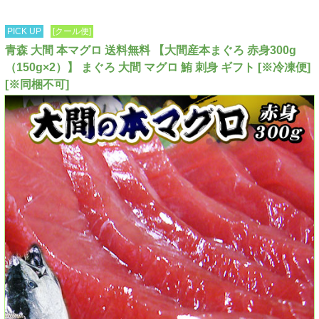
PICK UP
[クール便]
青森 大間 本マグロ 送料無料 【大間産本まぐろ 赤身300g
（150g×2）】 まぐろ 大間 マグロ 鮪 刺身 ギフト [※冷凍便]
[※同梱不可]