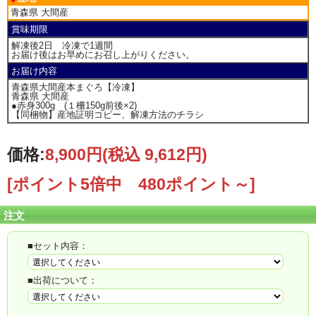
青森県 大間産
賞味期限
解凍後2日 冷凍で1週間
お届け後はお早めにお召し上がりください。
お届け内容
青森県大間産本まぐろ【冷凍】
青森県 大間産
●赤身300g (１柵150g前後×2)
【同梱物】産地証明コピー、解凍方法のチラシ
価格:
8,900円
(税込 9,612円)
[ポイント5倍中 480ポイント～]
注文
■セット内容：
■出荷について：