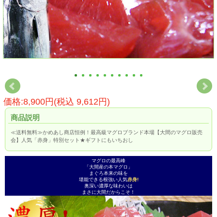
価格:8,900円(税込 9,612円)
商品説明
≪送料無料≫かめあし商店恒例！最高級マグロブランド本場【大間のマグロ販売
会】人気「赤身」特別セット★ギフトにもいちおし
マグロの最高峰
「大間産の本マグロ」
まぐろ本来の味を
堪能できる根強い人気
赤身!
奥深い濃厚な味わいは
まさに大間だからこそ！