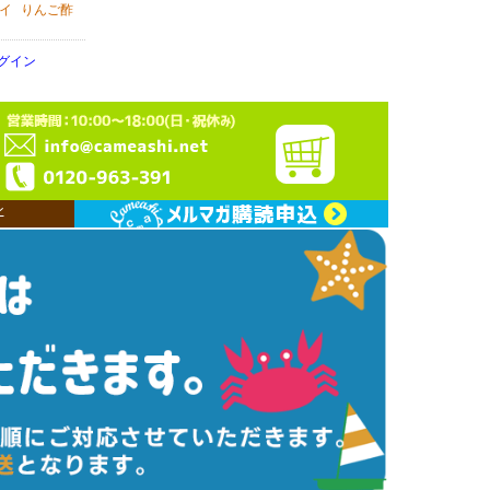
イ
りんご酢
グイン
ン