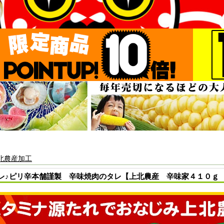
北農産加工
♪ピリ辛本舗謹製 辛味焼肉のタレ【上北農産 辛味家４１０ｇ ２