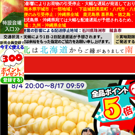
地震・台風の影響によりお荷物の引受停止・大幅な遅延が発送してお
■引受停止：熊本県宇城市（一部地域）・下益城郡美里町・八代市・八
■冷蔵・冷凍便のみ引受停止：沖縄県全域 鹿児島県 喜界島・徳之島
※熊本県・鹿児島県・沖縄県宛ては大幅な配達遅延が予想されるため
■配達遅延地域：九州・沖縄県全域