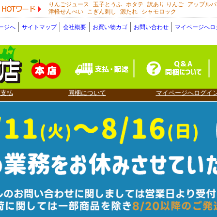
りんごジュース
玉子とうふ
ホタテ
訳あり りんご
アップルパ
HOTワード
津軽せんべい
こぎん刺し
源たれ
シャモロック
ージへ
サイトマップ
会社概要
お買い物カゴ
お問い合わせ
マイページへロ
・支払
同梱について
マイページへログイ