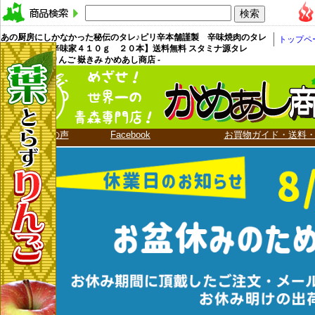
あの厨房にしかなかった秘伝のタレ♪ピリ辛本舗謹製 辛味焼肉のタレ
トップペ
【上北農産 辛味家４１０ｇ ２０本】送料無料 スタミナ源タレ
[※SP] - 青森りんご 嶽きみ かめあし商店 -
お客様の声
Facebook
お買物ガイド・送料