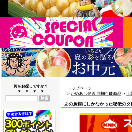
何をお探しですか？
トップページ
▼ ▼ ▼ ▼
>
かめあし発送 同梱可能商品
>
上
あの厨房にしかなかった秘伝のタレ