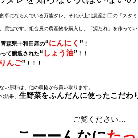
食卓にならんでいる万能タレ、それが上北農産加工の「スタミ
、農協です。組合員の農産物を購入し、「源たれ」を作ってい
“
にんにく
”
、青森県十和田産の
！
“
しょう油
”
わって醸造された
！！
りんご
”
！！！
ない原料は、他の農協から買い取ります。
生野菜をふんだんに使ったこだわ
の結果、
ご覧ください…
こーーんなに
たっ