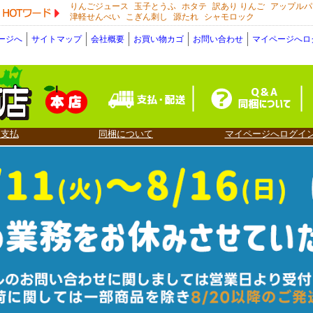
りんごジュース
玉子とうふ
ホタテ
訳あり りんご
アップルパ
HOTワード
津軽せんべい
こぎん刺し
源たれ
シャモロック
ージへ
サイトマップ
会社概要
お買い物カゴ
お問い合わせ
マイページへロ
・支払
同梱について
マイページへログイ