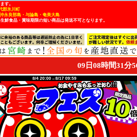
ります。
代郡氷川町
・沖永良部島・与論島・奄美大島
、生鮮食品・賞味期限の短い商品は発送不可となります。
8/4 20:00→8/17 09:59