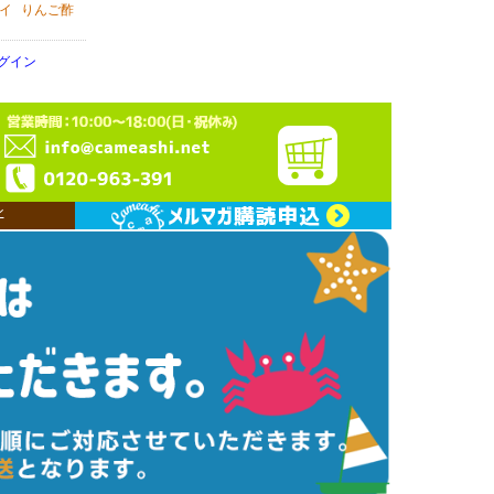
イ
りんご酢
グイン
ン