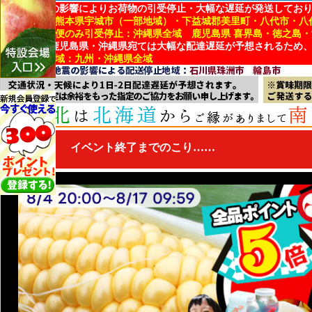
地震・台風の影響によりお荷物の引受停止・大幅な遅延が発送してお
■引受停止：熊本県宇城市（一部地域）・下益城郡美里町・八代市・八
■冷蔵・冷凍便のみ引受停止：沖縄県全域 鹿児島県 喜界島・徳之島
※熊本県・鹿児島県・沖縄県宛ては大幅な配達遅延が予想されるため
■配達遅延地域：九州・沖縄県全域