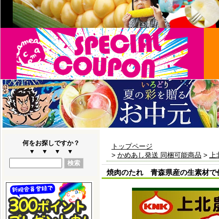
何をお探しですか？
トップページ
▼ ▼ ▼ ▼
>
かめあし発送 同梱可能商品
>
上
焼肉のたれ 青森県産の生素材で作