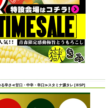
る辛さ≪甘口・中辛・辛口≫スタミナ源タレ [※SP]