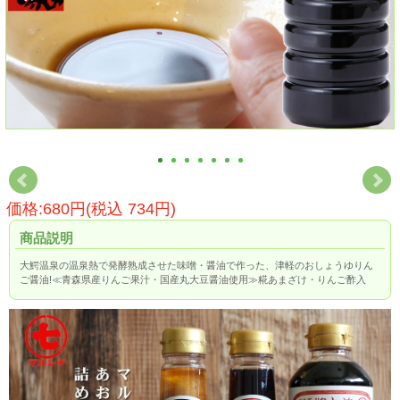
価格:680円(税込 734円)
商品説明
大鰐温泉の温泉熱で発酵熟成させた味噌・醤油で作った、津軽のおしょうゆりん
ご醤油!≪青森県産りんご果汁・国産丸大豆醤油使用≫糀あまざけ・りんご酢入