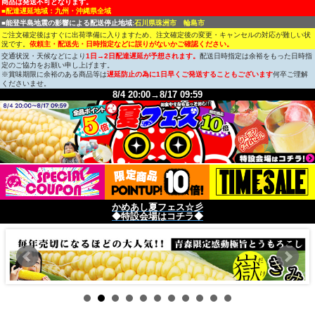
商品は発送不可となります。
■配達遅延地域：九州・沖縄県全域
■能登半島地震の影響による配送停止地域:
石川県珠洲市 輪島市
ご注文確定後はすぐに出荷準備に入りますため、注文確定後の変更・キャンセルの対応が難しい状
況です。
依頼主・配送先・日時指定などに誤りがないかご確認ください。
交通状況・天候などにより
1日→2日配達遅延が予想されます。
配送日時指定は余裕をもった日時指
定のご協力をお願い申し上げます。
※賞味期限に余裕のある商品等は
遅延防止の為に1日早くご発送することもございます
何卒ご理解
くださいませ。
8/4 20:00→8/17 09:59
かめあし夏フェス☆彡
◆特設会場はコチラ◆