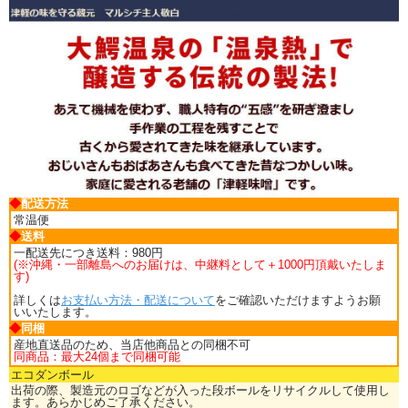
◆
配送方法
常温便
◆
送料
一配送先につき送料：980円
(※沖縄・一部離島へのお届けは、中継料として＋1000円頂戴いたしま
す)
詳しくは
お支払い方法・配送について
をご確認いただけますようお願
いいたします。
◆
同梱
産地直送品のため、当店他商品との同梱不可
同商品：最大24個まで同梱可能
エコダンボール
出荷の際、製造元のロゴなどが入った段ボールをリサイクルして使用し
ます。あらかじめご了承ください。