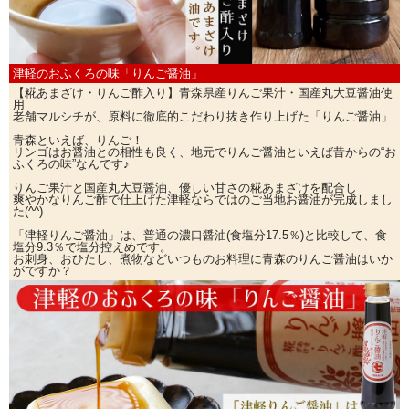
津軽のおふくろの味「りんご醤油」
【糀あまざけ・りんご酢入り】青森県産りんご果汁・国産丸大豆醤油使
用
老舗マルシチが、原料に徹底的こだわり抜き作り上げた「りんご醤油」
青森といえば、りんご！
リンゴはお醤油との相性も良く、地元でりんご醤油といえば昔からの“お
ふくろの味”なんです♪
りんご果汁と国産丸大豆醤油、優しい甘さの糀あまざけを配合し
爽やかなりんご酢で仕上げた津軽ならではのご当地お醤油が完成しまし
た(^^)
「津軽りんご醤油」は、普通の濃口醤油(食塩分17.5％)と比較して、食
塩分9.3％で塩分控えめです。
お刺身、おひたし、煮物などいつものお料理に青森のりんご醤油はいか
がですか？