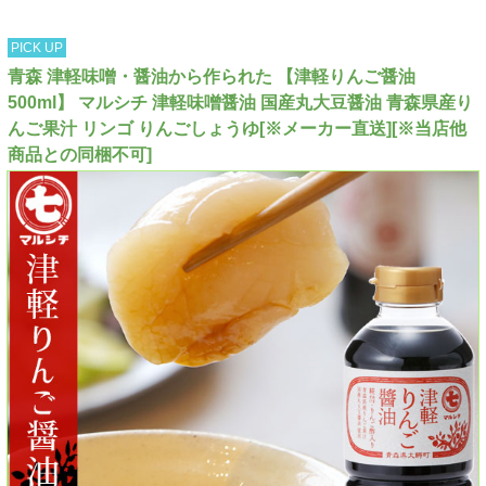
PICK UP
青森 津軽味噌・醤油から作られた 【津軽りんご醤油
500ml】 マルシチ 津軽味噌醤油 国産丸大豆醤油 青森県産り
んご果汁 リンゴ りんごしょうゆ[※メーカー直送][※当店他
商品との同梱不可]