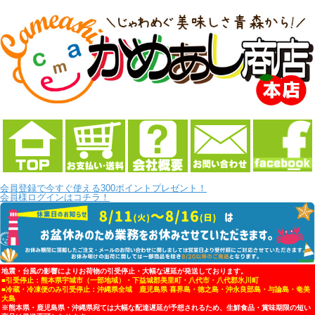
会員登録で今すぐ使える300ポイントプレゼント！
会員様ログインはコチラ！
地震・台風の影響によりお荷物の引受停止・大幅な遅延が発送しております。
■引受停止：熊本県宇城市（一部地域）・下益城郡美里町・八代市・八代郡氷川町
■冷蔵・冷凍便のみ引受停止：沖縄県全域 鹿児島県 喜界島・徳之島・沖永良部島・与論島・奄美
大島
※熊本県・鹿児島県・沖縄県宛ては大幅な配達遅延が予想されるため、生鮮食品・賞味期限の短い