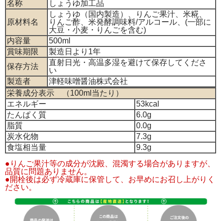
名称
しょうゆ加工品
しょうゆ（国内製造）、りんご果汁、米糀、
原材料名
りんご酢、米発酵調味料/アルコール、(一部に
大豆・小麦・りんごを含む)
内容量
500ml
賞味期限
製造日より1年
直射日光・高温多湿を避けて保存してくださ
保存方法
い
製造者
津軽味噌醤油株式会社
栄養成分表示 （100ml当たり）
エネルギー
53kcal
たんぱく質
6.0g
脂質
0.0g
炭水化物
7.3g
食塩相当量
9.3g
●りんご果汁等の成分が沈殿、混濁する場合がありますが、
品質に問題ありません。
●開栓後は必ず冷蔵庫に保管して、お早めにお召し上がりく
ださい。