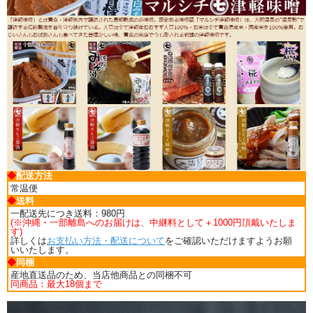
◆
配送方法
常温便
◆
送料
一配送先につき送料：980円
(※沖縄・一部離島へのお届けは、中継料として＋1000円頂戴いたしま
す)
詳しくは
お支払い方法・配送について
をご確認いただけますようお願
いいたします。
◆
同梱
産地直送品のため、当店他商品との同梱不可
同商品：最大18個まで