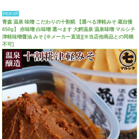
PICK UP
青森 温泉 味噌 こだわりの十割糀 【選べる津軽みそ 蔵自慢
650g】 赤味噌 白味噌 選べます 大鰐温泉 温泉味噌 マルシチ
津軽味噌醤油 みそ [※メーカー直送][※当店他商品との同梱
不可]