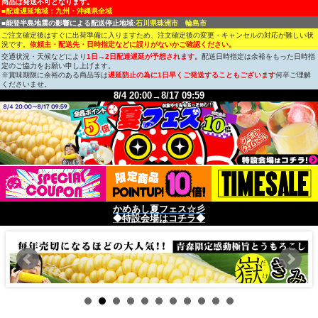
商品は発送不可となります。
■配達遅延地域：九州・沖縄県全域
■能登半島地震の影響による配送停止地域:
石川県珠洲市 輪島市
ご注文確定後はすぐに出荷準備に入りますため、注文確定後の変更・キャンセルの対応が難しい状
況です。
依頼主・配送先・日時指定などに誤りがないかご確認ください。
交通状況・天候などにより
1日→2日配達遅延が予想されます。
配送日時指定は余裕をもった日時指
定のご協力をお願い申し上げます。
※賞味期限に余裕のある商品等は
遅延防止の為に1日早くご発送することもございます
何卒ご理解
くださいませ。
8/4 20:00→8/17 09:59
かめあし夏フェス☆彡
◆特設会場はコチラ◆