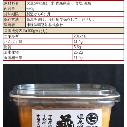
原材料名
大豆(津軽産)、米(青森県産)、食塩/酒精
内容量
650g
賞味期限
製造から6ヶ月
保存方法
高温を避け、冷暗所で保存してください。
製造者
津軽味噌醤油株式会社
栄養成分表示(100g当たり)
エネルギー
201kcal
たんぱく質
11.4g
脂質
5.6g
炭水化物
26.2g
食塩相当量
11.9g