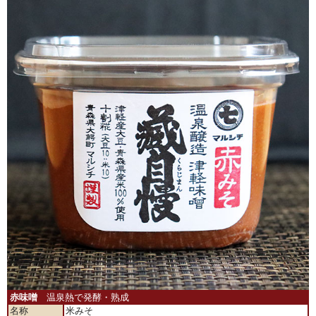
赤味噌
温泉熱で発酵・熟成
名称
米みそ