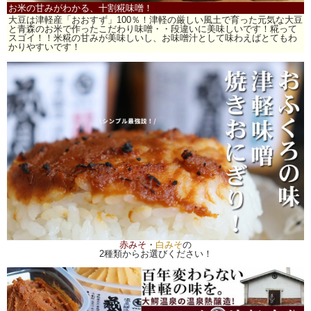
お米の甘みがわかる、十割糀味噌！
大豆は津軽産「おおすず」100％！津軽の厳しい風土で育った元気な大豆
と青森のお米で作ったこだわり味噌・・段違いに美味しいです！糀って
スゴイ！！米糀の甘みが美味しいし、お味噌汁として味わえばとてもわ
かりやすいです！
赤みそ
・
白みそ
の
2種類からお選びください！