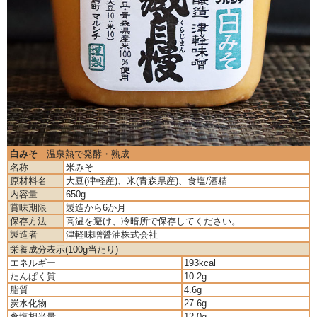
白みそ
温泉熱で発酵・熟成
名称
米みそ
原材料名
大豆(津軽産)、米(青森県産)、食塩/酒精
内容量
650g
賞味期限
製造から6か月
保存方法
高温を避け、冷暗所で保存してください。
製造者
津軽味噌醤油株式会社
栄養成分表示(100g当たり)
エネルギー
193kcal
たんぱく質
10.2g
脂質
4.6g
炭水化物
27.6g
食塩相当量
12.0g