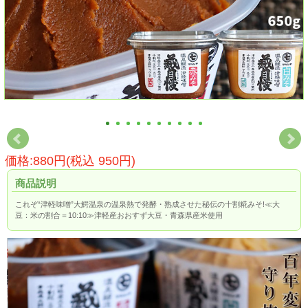
価格:880円(税込 950円)
商品説明
これぞ“津軽味噌”大鰐温泉の温泉熱で発酵・熟成させた秘伝の十割糀みそ!≪大
豆：米の割合＝10:10≫津軽産おおすず大豆・青森県産米使用