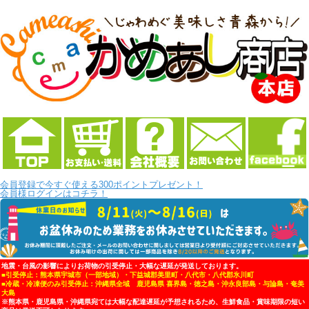
会員登録で今すぐ使える300ポイントプレゼント！
会員様ログインはコチラ！
地震・台風の影響によりお荷物の引受停止・大幅な遅延が発送しております。
■引受停止：熊本県宇城市（一部地域）・下益城郡美里町・八代市・八代郡氷川町
■冷蔵・冷凍便のみ引受停止：沖縄県全域 鹿児島県 喜界島・徳之島・沖永良部島・与論島・奄美
大島
※熊本県・鹿児島県・沖縄県宛ては大幅な配達遅延が予想されるため、生鮮食品・賞味期限の短い