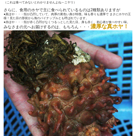
（これは食べてみないとわかりませんよね～ニヤリ）
さらに、食用のホヤで主に食べられているものは2種類ありますが
●真ほや・・・殻が凸凹していて、肉厚の黄色い身が特徴。味も香りも濃厚で まさにホヤの王
様！見た目の形状から海のパイナップルとも呼ばれています。
●赤ほや・・・殻が赤く凸凹がなくつるっとした見た目。身も赤く、初心者が食べやすい味。
濃厚な真ホヤ！
みなさまの元へお届けするのは、もちろん・・・