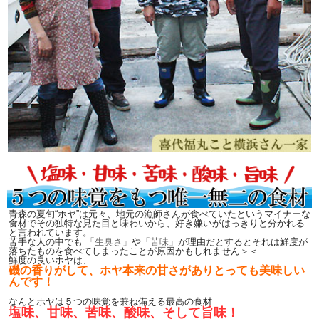
青森の夏旬“ホヤ”は元々、地元の漁師さんが食べていたというマイナーな
食材でその独特な見た目と味わいから、好き嫌いがはっきりと分かれる
と言われています。
苦手な人の中でも
「生臭さ」
や
「苦味」
が理由だとするとそれは鮮度が
落ちたものを食べてしまったことが原因かもしれません＞＜
鮮度の良いホヤは、
磯の香りがして、ホヤ本来の甘さがありとっても美味しい
んです！
なんとホヤは５つの味覚を兼ね備える最高の食材
塩味、甘味、苦味、酸味、そして旨味！