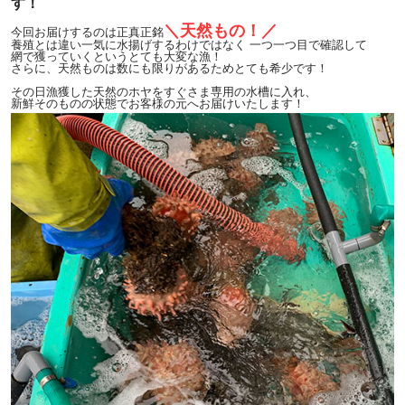
す！
＼天然もの！／
今回お届けするのは正真正銘
養殖とは違い一気に水揚げするわけではなく 一つ一つ目で確認して
網で獲っていくというとても大変な漁！
さらに、天然ものは数にも限りがあるためとても希少です！
その日漁獲した天然のホヤをすぐさま専用の水槽に入れ、
新鮮そのものの状態でお客様の元へお届けいたします！