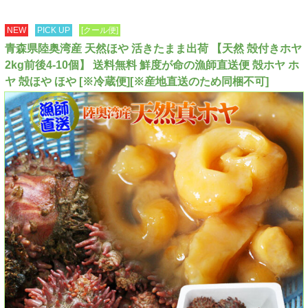
NEW
PICK UP
[クール便]
青森県陸奥湾産 天然ほや 活きたまま出荷 【天然 殻付きホヤ
2kg前後4-10個】 送料無料 鮮度が命の漁師直送便 殻ホヤ ホ
ヤ 殻ほや ほや [※冷蔵便][※産地直送のため同梱不可]