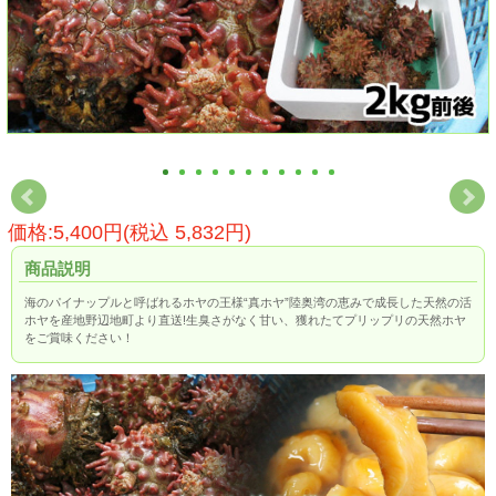
価格:5,400円(税込 5,832円)
商品説明
海のパイナップルと呼ばれるホヤの王様“真ホヤ”陸奥湾の恵みで成長した天然の活
ホヤを産地野辺地町より直送!生臭さがなく甘い、獲れたてプリップリの天然ホヤ
をご賞味ください！