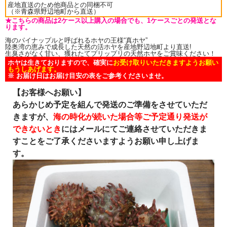
産地直送のため他商品との同梱不可
（※青森県野辺地町から直送）
★こちらの商品は2ケース以上購入の場合でも、1ケースごとの発送とな
ります。
海のパイナップルと呼ばれるホヤの王様“真ホヤ”
陸奥湾の恵みで成長した天然の活ホヤを産地野辺地町より直送!
生臭さがなく甘い、獲れたてプリップリの天然ホヤをご賞味ください！
ホヤ
は生きておりますので、確実に
お受け取りいただきますようお願い
もうしあげます。
※ お届け日はお届け目安の表をご参考くださいませ。
【お客様へお願い】
あらかじめ予定を組んで発送のご準備をさせていただ
きますが、
海の時化が続いた場合等ご予定通り発送が
できないとき
にはメールにてご連絡させていただきま
すことをご了承くださいますようお願い申し上げま
す。