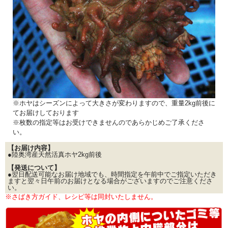
※ホヤはシーズンによって大きさが変わりますので、重量2kg前後に
てお届けしております
※枚数の指定等はお受けできませんのであらかじめご了承くださ
い。
【お届け内容】
●陸奥湾産天然活真ホヤ2kg前後
【発送について】
●翌日配送可能なお届け地域でも、時間指定を午前中でご指定いただき
ますと翌々日午前のお届けとなる場合がございますのでご注意くださ
い。
※さばき方ガイド、レシピ等は同封いたしません。