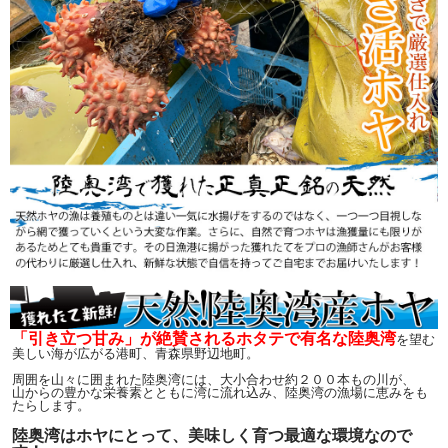
「引き立つ甘み」が絶賛されるホタテで有名な陸奥湾
を望む
美しい海が広がる港町、青森県野辺地町。
周囲を山々に囲まれた陸奥湾には、大小合わせ約２００本もの川が、
山からの豊かな栄養素とともに湾に流れ込み、陸奥湾の漁場に恵みをも
たらします。
陸奥湾はホヤにとって、美味しく育つ最適な環境なので