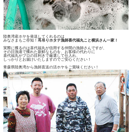
陸奥湾産ホヤを発送してくれるのは
みなさまもご存知！
耳吊りホタテ漁師喜代福丸こと横浜さん一家！
実際に獲るのは喜代福丸が信用する仲間の漁師さんですが、
その日漁港で獲れた新鮮なものを、お客様の代わりに
喜代福丸がプロの目利きで厳選して仕入れ、
しっかりとお届けいたしますのでご安心ください！
青森県陸奥湾から漁師直送の活ホヤをご賞味ください！