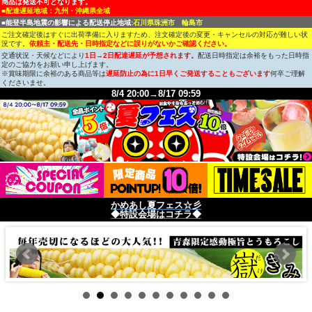
商品は発送不可となります。
■配達遅延地域：九州・沖縄県全域
■能登半島地震の影響による配送停止地域:
石川県珠洲市 輪島市
ご注文確定後はすぐに出荷準備に入りますため、注文確定後の変更・キャンセルの対応が難しい状
況です。
依頼主・配送先・日時指定などに誤りがないかご確認ください。
交通状況・天候などにより
1日→2日配達遅延が予想されます。
配送日時指定は余裕をもった日時指
定のご協力をお願い申し上げます。
※賞味期限に余裕のある商品等は
遅延防止の為に1日早くご発送することもございます
何卒ご理解
くださいませ。
8/4 20:00→8/17 09:59
かめあし夏フェス☆彡
◆特設会場はコチラ◆