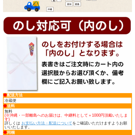
◆
配送方法
冷蔵便
◆
送料
無料
(※沖縄・一部離島へのお届けは、中継料として＋1000円頂戴いたしま
す)
詳しくは
お支払い方法・配送について
をご確認いただけますようお願
いいたします。
◆
同梱