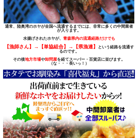
通常、陸奥湾のホヤが全国へ流通するまでには、非常に多くの中間業者
が入ります。
水揚げされたホヤが、
青森県内の流通経路だけでも
【漁師さん】→【単協組合】→【県漁連】
という経路を流通す
るのです。
その後
地方市場
や
卸問屋
を経てスーパー・百貨店に並びます。
（な・・・長いっ！）