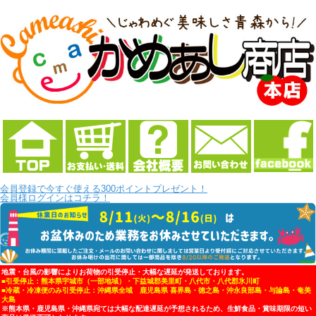
会員登録で今すぐ使える300ポイントプレゼント！
会員様ログインはコチラ！
地震・台風の影響によりお荷物の引受停止・大幅な遅延が発送しております。
■引受停止：熊本県宇城市（一部地域）・下益城郡美里町・八代市・八代郡氷川町
■冷蔵・冷凍便のみ引受停止：沖縄県全域 鹿児島県 喜界島・徳之島・沖永良部島・与論島・奄美
大島
※熊本県・鹿児島県・沖縄県宛ては大幅な配達遅延が予想されるため、生鮮食品・賞味期限の短い