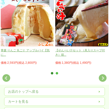
青森 りんご 丸ごと アップルパイ【気
【せんべい汁セット（具入りスープ付
に...
き）箱...
価格:2,593円(税込 2,800円)
価格:1,380円(税込 1,490円)
お店のトップへ戻る
カートを見る