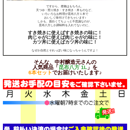
ですから、煮物はもちろん、
天つゆ・照り焼き・すき焼き・丼ものなど、
いろいろなお料理が昆布八方１本で
おいしく味付けできちゃいます♪
しかも、面白くてちょっと不思議なのが、
昆布八方しか調味料を入れてないのに、
すき焼きに使えばすき焼きの味に！
肉じゃがに使えば肉じゃがの味に！
カツ丼に使えばカツ丼の味に！
なぜか自然とそれっぽい味になっちゃうんですよ！
そんな、中村醸造元さんの
人気商品「
昆布八方 1L
」を
6本セット
でお届けいたします♪