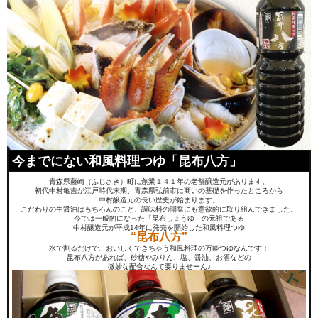
今までにない和風料理つゆ「昆布八方」
青森県藤崎（ふじさき）町に創業１４１年の老舗醸造元があります。
初代中村亀吉が江戸時代末期、青森県弘前市に商いの基礎を作ったところから
中村醸造元の長い歴史が始まります。
こだわりの生醤油はもちろんのこと、調味料の開発にも意欲的に取り組んできました。
今では一般的になった「昆布しょうゆ」の元祖である
中村醸造元が平成14年に発売を開始した和風料理つゆ
“昆布八方”
水で割るだけで、おいしくできちゃう和風料理の万能つゆなんです！
昆布八方があれば、砂糖やみりん、塩、醤油、お酒などの
微妙な配合なんて要りませーん♪