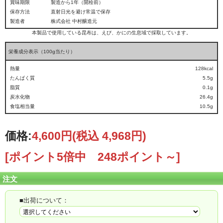
賞味期限
製造から1年（開栓前）
保存方法
直射日光を避け常温で保存
製造者
株式会社 中村醸造元
本製品で使用している昆布は、えび、かにの生息域で採取しています。
栄養成分表示（100g当たり）
熱量
128kcal
たんぱく質
5.5g
脂質
0.1g
炭水化物
26.4g
食塩相当量
10.5g
価格:
4,600円
(税込 4,968円)
[ポイント5倍中 248ポイント～]
注文
■出荷について：