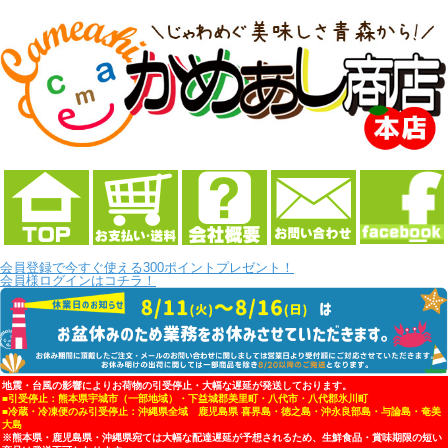
会員登録で今すぐ使える300ポイントプレゼント！
会員様ログインはコチラ！
地震・台風の影響によりお荷物の引受停止・大幅な遅延が発送しております。
■引受停止：熊本県宇城市（一部地域）・下益城郡美里町・八代市・八代郡氷川町
■冷蔵・冷凍便のみ引受停止：沖縄県全域 鹿児島県 喜界島・徳之島・沖永良部島・与論島・奄美
大島
※熊本県・鹿児島県・沖縄県宛ては大幅な配達遅延が予想されるため、生鮮食品・賞味期限の短い