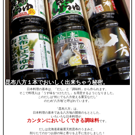
昆布八方１本でおいしく出来ちゃう秘密。
日本料理の基本は、「だし」と「調味料」から作られます。
そこで料理人は「うす味をつけただし」を用意するようになりました。
このだしは“何にでも八方使える重宝なだし”
のため“八方地”と呼ばれています。
「昆布八方」は、
日本料理の基本である八方地の開発のもととした、
いろいろな日本料理が、
カンタンにおいしくできる調味料
です。
だしは北海道産厳選天然昆布のうまみと、
削りたてのかつお節の味と香りを上手に生かしました！