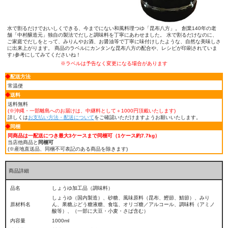
水で割るだけでおいしくできる、今までにない和風料理つゆ「昆布八方」。 創業140年の老
舗「中村醸造元」独自の製法でだしと調味料を丁寧にあわせました。 水で割るだけなのに、
ご家庭でだしをとって、みりんやお酒、お醤油等で丁寧に味付けしたような、自然な美味しさ
に出来上がります。 商品のラベルにカンタンな昆布八方の配合や、レシピが印刷されていま
す♪参考にしてみてくださいね！
※ラベルは予告なく変更になる場合があります
◆
配送方法
常温便
◆
送料
送料無料
(※沖縄・一部離島へのお届けは、中継料として＋1000円頂戴いたします
)
詳しくは
お支払い方法・配送について
をご確認いただけますようお願いいたします。
◆
同梱
同商品は一配送につき最大3ケースまで同梱可（1ケース約7.7kg）
当店他商品と
同梱可
(※産地直送品、同梱不可表記のある商品を除きます)
商品詳細
品名
しょうゆ加工品（調味料）
しょうゆ（国内製造）、砂糖、風味原料（昆布、鰹節、鯖節）、みり
原材料名
ん、果糖ぶどう糖液糖、食塩、オリゴ糖／アルコール、調味料（アミノ
酸等）、（一部に大豆・小麦・さば含む）
内容量
1000ml