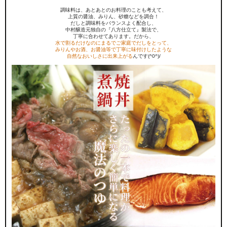
調味料は、あとあとのお料理のことも考えて、
上質の醤油、みりん、砂糖などを調合！
だしと調味料をバランスよく配合し、
中村醸造元独自の『八方仕立て』製法で、
丁寧に合わせてあります。だから、
水で割るだけなのにまるでご家庭でだしをとって、
みりんやお酒、お醤油等で丁寧に味付けしたような
自然なおいしさに出来上がる
んです(^0^)/