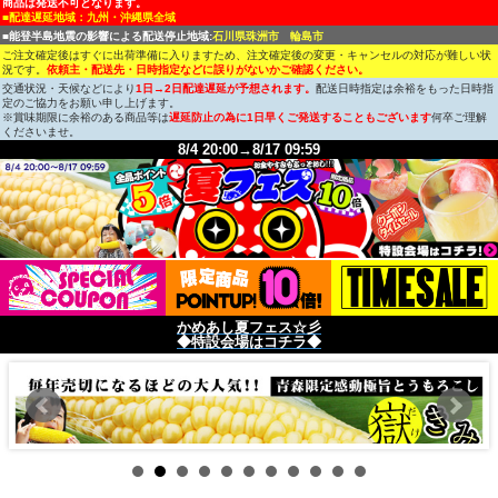
商品は発送不可となります。
■配達遅延地域：九州・沖縄県全域
■能登半島地震の影響による配送停止地域:
石川県珠洲市 輪島市
ご注文確定後はすぐに出荷準備に入りますため、注文確定後の変更・キャンセルの対応が難しい状
況です。
依頼主・配送先・日時指定などに誤りがないかご確認ください。
交通状況・天候などにより
1日→2日配達遅延が予想されます。
配送日時指定は余裕をもった日時指
定のご協力をお願い申し上げます。
※賞味期限に余裕のある商品等は
遅延防止の為に1日早くご発送することもございます
何卒ご理解
くださいませ。
8/4 20:00→8/17 09:59
かめあし夏フェス☆彡
◆特設会場はコチラ◆