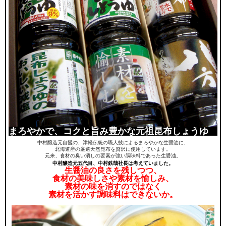
まろやかで、コクと旨み豊かな元祖昆布しょうゆ
中村醸造元自慢の、津軽伝統の職人技によるまろやかな生醤油に、
北海道産の厳選天然昆布を贅沢に使用しています。
元来、食材の臭い消しの要素が強い調味料であった生醤油。
中村醸造元五代目、中村鉄哉社長は考えていました。
生醤油の良さを残しつつ、
食材の美味しさや素材を愉しみ、
素材の味を消すのではなく
素材を活かす調味料はできないか。