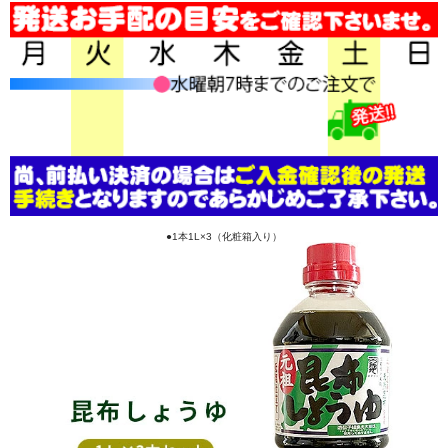
●1本1L×3（化粧箱入り）