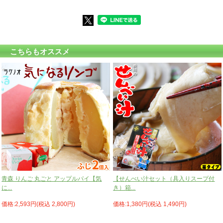
こちらもオススメ
青森 りんご 丸ごと アップルパイ【気
【せんべい汁セット（具入りスープ付
に...
き）箱...
価格:2,593円(税込 2,800円)
価格:1,380円(税込 1,490円)