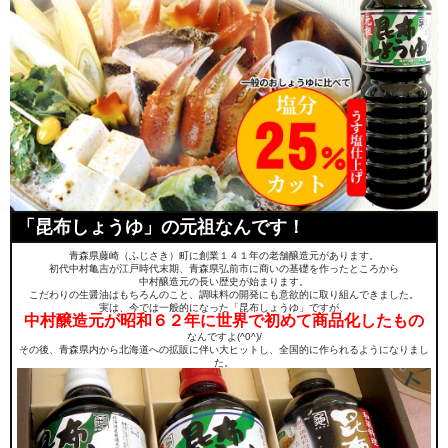
「昆布しょうゆ」の元祖なんです！
青森県藤崎（ふじさき）町に創業１４１年の老舗醸造元があります。
初代中村亀吉が江戸時代末期、青森県弘前市に商いの基礎を作ったところから
中村醸造元の長い歴史が始まります。
こだわりの生醤油はもちろんのこと、調味料の開発にも意欲的に取り組んできました。
実は、今では一般的になった「昆布しょうゆ」ですが、
中村醸造元が昭和６２年に世界で初めて商品化したもの
なんですよ(^0^)/
その後、青森県内から北海道への拡販に伴い大ヒットし、全国的に作られるようになりまし
た。