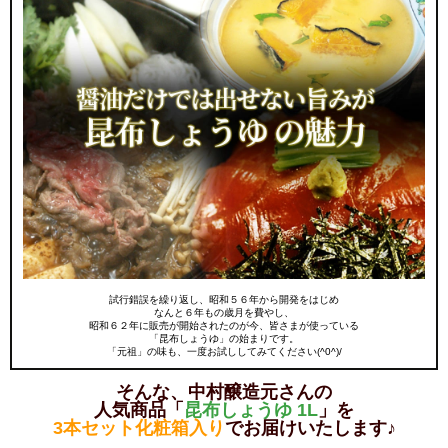
試行錯誤を繰り返し、昭和５６年から開発をはじめ
なんと６年もの歳月を費やし、
昭和６２年に販売が開始されたのが今、皆さまが使っている
「昆布しょうゆ」の始まりです。
「元祖」の味も、一度お試ししてみてください(^0^)/
そんな、中村醸造元さんの
人気商品「
昆布しょうゆ 1L
」を
3本セット化粧箱入り
でお届けいたします♪