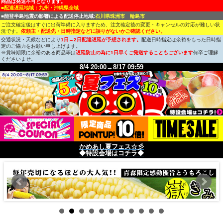
商品は発送不可となります。
■配達遅延地域：九州・沖縄県全域
■能登半島地震の影響による配送停止地域:
石川県珠洲市 輪島市
ご注文確定後はすぐに出荷準備に入りますため、注文確定後の変更・キャンセルの対応が難しい状
況です。
依頼主・配送先・日時指定などに誤りがないかご確認ください。
交通状況・天候などにより
1日→2日配達遅延が予想されます。
配送日時指定は余裕をもった日時指
定のご協力をお願い申し上げます。
※賞味期限に余裕のある商品等は
遅延防止の為に1日早くご発送することもございます
何卒ご理解
くださいませ。
8/4 20:00→8/17 09:59
かめあし夏フェス☆彡
◆特設会場はコチラ◆