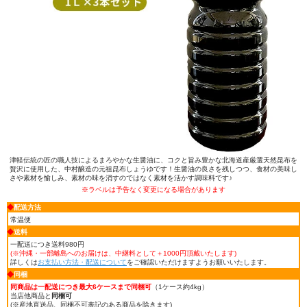
津軽伝統の匠の職人技によるまろやかな生醤油に、コクと旨み豊かな北海道産厳選天然昆布を
贅沢に使用した、中村醸造の元祖昆布しょうゆです！生醤油の良さを残しつつ、食材の美味し
さや素材を愉しみ、素材の味を消すのではなく素材を活かす調味料です♪
※ラベルは予告なく変更になる場合があります
◆
配送方法
常温便
◆
送料
一配送につき送料980円
(※沖縄・一部離島へのお届けは、中継料として＋1000円頂戴いたします
)
詳しくは
お支払い方法・配送について
をご確認いただけますようお願いいたします。
◆
同梱
同商品は一配送につき最大6ケースまで同梱可
（1ケース約4kg）
当店他商品と
同梱可
(※産地直送品、同梱不可表記のある商品を除きます)