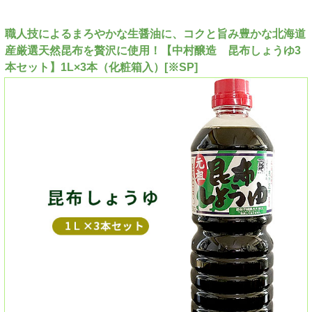
職人技によるまろやかな生醤油に、コクと旨み豊かな北海道
産厳選天然昆布を贅沢に使用！【中村醸造 昆布しょうゆ3
本セット】1L×3本（化粧箱入）[※SP]