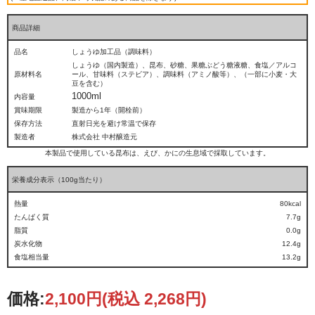
商品詳細
品名
しょうゆ加工品（調味料）
しょうゆ（国内製造）、昆布、砂糖、果糖ぶどう糖液糖、食塩／アルコ
原材料名
ール、甘味料（ステビア）、調味料（アミノ酸等）、（一部に小麦・大
豆を含む）
1000ml
内容量
賞味期限
製造から1年（開栓前）
保存方法
直射日光を避け常温で保存
製造者
株式会社 中村醸造元
本製品で使用している昆布は、えび、かにの生息域で採取しています。
栄養成分表示（100g当たり）
熱量
80kcal
たんぱく質
7.7g
脂質
0.0g
炭水化物
12.4g
食塩相当量
13.2g
価格:
2,100円
(税込 2,268円)