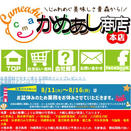
会員登録で今すぐ使える300ポイントプレゼント！
会員様ログインはコチラ！
地震・台風の影響によりお荷物の引受停止・大幅な遅延が発送しております。
■引受停止：熊本県宇城市（一部地域）・下益城郡美里町・八代市・八代郡氷川町
■冷蔵・冷凍便のみ引受停止：沖縄県全域 鹿児島県 喜界島・徳之島・沖永良部島・与論島・奄美
大島
※熊本県・鹿児島県・沖縄県宛ては大幅な配達遅延が予想されるため、生鮮食品・賞味期限の短い