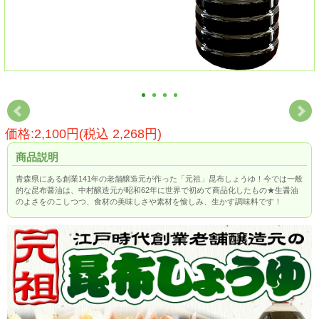
価格:2,100円(税込 2,268円)
商品説明
青森県にある創業141年の老舗醸造元が作った「元祖」昆布しょうゆ！今では一般
的な昆布醤油は、中村醸造元が昭和62年に世界で初めて商品化したもの★生醤油
のよさをのこしつつ、食材の美味しさや素材を愉しみ、生かす調味料です！