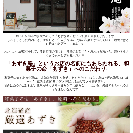
城下町弘前市のお城の近くに「あずき庵」という和菓子屋さんがあります。
こじんまりとした店内には、所狭しとご主人手作りの上質の和菓子が並んでいて、地元ではど
ら焼きの名店として有名です。
わたしたちが取材をしている数時間の間にも、常連のお客さんと思われる方から、若い学生さ
んまで次々と訪れる人気ぶり。
-「あずき庵」というお店の名前にもあらわれる、和
菓子の命「あずき」へのこだわり-
和菓子の命である小豆は、“北海道羊蹄産”を厳選。あずきだけではなく塩は沖縄の海塩“ぬちま
ーす”・砂糖は通称“鬼ザラ”と呼ばれる白ザラメを厳選使用。
甘みはあるのだけれど、後味がすっきり＝甘みが口に残らない。だから、何個でも食べれるよ
うな味わいなんです！