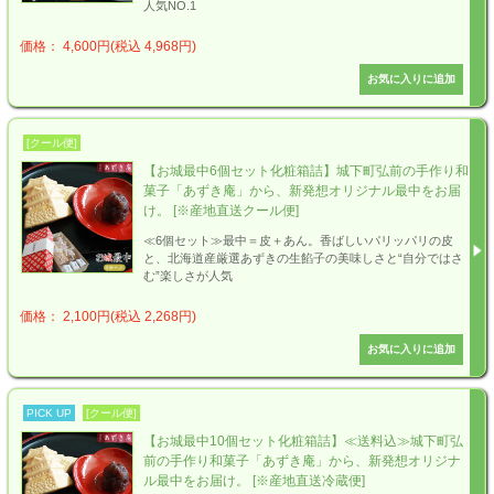
人気NO.1
価格： 4,600円(税込 4,968円)
[クール便]
【お城最中6個セット化粧箱詰】城下町弘前の手作り和
菓子「あずき庵」から、新発想オリジナル最中をお届
け。 [※産地直送クール便]
≪6個セット≫最中＝皮＋あん。香ばしいパリッパリの皮
と、北海道産厳選あずきの生餡子の美味しさと“自分ではさ
む”楽しさが人気
価格： 2,100円(税込 2,268円)
PICK UP
[クール便]
【お城最中10個セット化粧箱詰】≪送料込≫城下町弘
前の手作り和菓子「あずき庵」から、新発想オリジナ
ル最中をお届け。 [※産地直送冷蔵便]