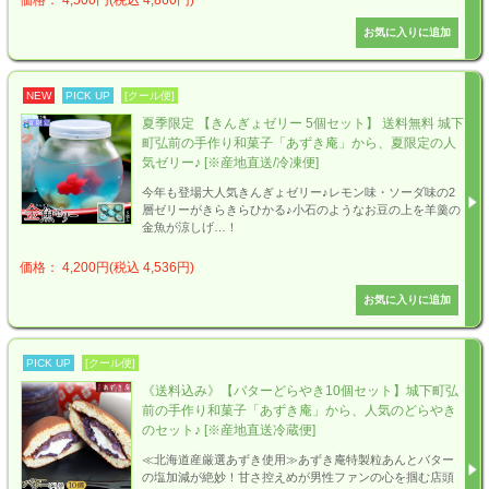
NEW
PICK UP
[クール便]
夏季限定 【きんぎょゼリー 5個セット】 送料無料 城下
町弘前の手作り和菓子「あずき庵」から、夏限定の人
気ゼリー♪ [※産地直送/冷凍便]
今年も登場大人気きんぎょゼリー♪レモン味・ソーダ味の2
層ゼリーがきらきらひかる♪小石のようなお豆の上を羊羹の
金魚が涼しげ…！
価格： 4,200円(税込 4,536円)
PICK UP
[クール便]
《送料込み》【バターどらやき10個セット】城下町弘
前の手作り和菓子「あずき庵」から、人気のどらやき
のセット♪ [※産地直送冷蔵便]
≪北海道産厳選あずき使用≫あずき庵特製粒あんとバター
の塩加減が絶妙！甘さ控えめが男性ファンの心を掴む店頭