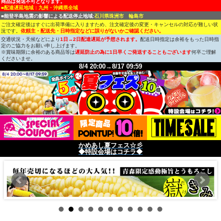
商品は発送不可となります。
■配達遅延地域：九州・沖縄県全域
■能登半島地震の影響による配送停止地域:
石川県珠洲市 輪島市
ご注文確定後はすぐに出荷準備に入りますため、注文確定後の変更・キャンセルの対応が難しい状
況です。
依頼主・配送先・日時指定などに誤りがないかご確認ください。
交通状況・天候などにより
1日→2日配達遅延が予想されます。
配送日時指定は余裕をもった日時指
定のご協力をお願い申し上げます。
※賞味期限に余裕のある商品等は
遅延防止の為に1日早くご発送することもございます
何卒ご理解
くださいませ。
8/4 20:00→8/17 09:59
かめあし夏フェス☆彡
◆特設会場はコチラ◆