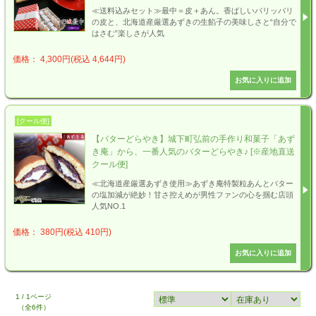
≪送料込みセット≫最中＝皮＋あん。香ばしいパリッパリ
の皮と、北海道産厳選あずきの生餡子の美味しさと“自分で
はさむ”楽しさが人気
価格： 4,300円(税込 4,644円)
[クール便]
【バターどらやき】城下町弘前の手作り和菓子「あず
き庵」から、一番人気のバターどらやき♪ [※産地直送
クール便]
≪北海道産厳選あずき使用≫あずき庵特製粒あんとバター
の塩加減が絶妙！甘さ控えめが男性ファンの心を掴む店頭
人気NO.1
価格： 380円(税込 410円)
1 / 1ページ
（全6件）