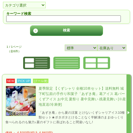
キーワード検索
1 / 1ページ
（全6件）
NEW
PICK UP
[クール便]
夏季限定 【くずシャリ 全種10本セット】送料無料 城
下町弘前の手作り和菓子「あずき庵」葛アイス 葛バー
くずアイス お中元 夏祭り 暑中見舞い 残暑見舞い [※産
地直送/冷凍便]
「あずき庵」から夏の涼菓 とけないくずシャリアイス10種
類セット★ポタポタとけることなく半解凍のままゆっくり
食べられるのも魅力♪夏のギフトに喜ばれること間違いなし!
価格： 4,500円(税込 4,860円)