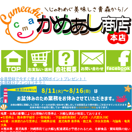
会員登録で今すぐ使える300ポイントプレゼント！
会員様ログインはコチラ！
地震・台風の影響によりお荷物の引受停止・大幅な遅延が発送しております。
■引受停止：熊本県宇城市（一部地域）・下益城郡美里町・八代市・八代郡氷川町
■冷蔵・冷凍便のみ引受停止：沖縄県全域 鹿児島県 喜界島・徳之島・沖永良部島・与論島・奄美
大島
※熊本県・鹿児島県・沖縄県宛ては大幅な配達遅延が予想されるため、生鮮食品・賞味期限の短い