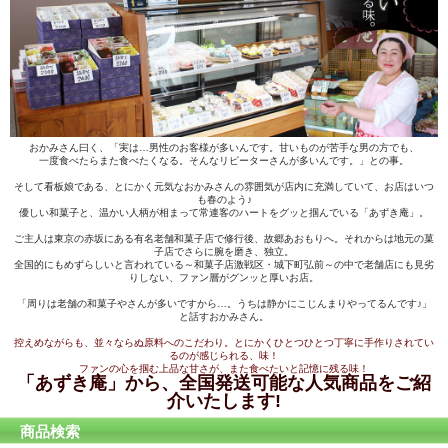
おかみさん曰く、「実は…男性のお客様が多いんです。甘いものが苦手な男の方でも、
一度食べたらまた食べたくなる。そんなリピーターさんが多いんです。」との事。
そして看板娘である、とにかく元気なおかみさんの雰囲気が店内に充満していて、お店はいつ
も春のよう♪
優しい和菓子と、温かい人柄が相まって常連客のハートをグッと掴んでいる「あずき庵」。
ご主人は東京の赤坂にある有名老舗和菓子店で修行後、故郷あおもりへ。それからは地元の菓
子店でさらに腕を磨き、独立。
全国的にもめずらしいと言われている～和菓子店激戦区・城下町弘前～の中で老舗店にも見劣
りしない、ファン層がグンッと厚いお店。
「周りは老舗の和菓子やさんが多いですから…。うちは静かにこじんまりやってるんです♪」
と話すおかみさん。
控えめながらも、並々ならぬ原料へのこだわり。とにかくひとつひとつ丁寧に手作りされてい
るのが感じられる、味！
ファンの心を掴む上品な甘さが、また食べたいと記憶に残る味！
「あずき庵」から、全国発送可能な人気商品をご紹
介いたします!
商品検索