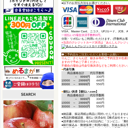
●以下のお支払方法をお選びください。
VISA、Master Card、ニコス、UFJカード、JCB
一括払いの場合決済手数料0円。
分割・リボ払いもご利用いただけます。(手数料お客
○当店のクレジットカード決済は「あんしんクレジ
◆ご予約品をご注文いただくお客様へお願い
りんご、さくらんぼ、嶽きみ等のご予約注文や生産
ますので予めご了承ください。
不都合の場合は代金引換決済などをご利用ください
●
代金引換
商品価格合計
代引手数料
～ 9999円
330円
10000 ～ 29999円
440円
30000 ～ 99999円
550円
●
後払い決済【後払い.com】
商品価格合計
代引手数料
～ 9999円
330円
10000 ～ 29999円
440円
30000 ～ 50000円
550円
●納品書、振込用紙は商品に同封いたしておりませ
●商品到着確認後、後払い決済会社【株式会社キャ
●請求書の発行日から14日以内に「コンビニ」「郵
●銀行振込み・郵便振替ご利用の場合、別途お振込