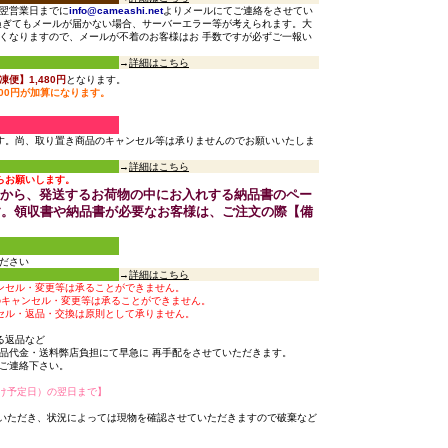
翌営業日までに
info@cameashi.net
よりメールにてご連絡をさせてい
過ぎてもメールが届かない場合、サーバーエラー等が考えられます。大
くなりますので、メールが不着のお客様はお 手数ですが必ずご一報い
→
詳細はこちら
便】1,480円
となります。
00円が加算になります。
す。尚、取り置き商品のキャンセル等は承りませんのでお願いいたしま
→
詳細はこちら
らお願いします。
点から、発送するお荷物の中にお入れする納品書のペー
す。領収書や納品書が必要なお客様は、ご注文の際【備
ださい
→
詳細はこちら
ンセル・変更等は承ることができません。
のキャンセル・変更等は承ることができません。
セル・返品・交換は原則として承りません。
る返品など
品代金・送料弊店負担にて早急に 再手配をさせていただきます。
ご連絡下さい。
け予定日）の翌日まで】
いただき、状況によっては現物を確認させていただきますので破棄など