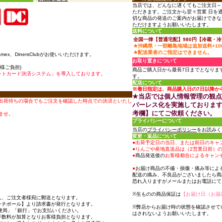
当店では、どんなに遅くてもご注文日～
ただきます。ご注文から翌々営業 日を
切な商品の発送のご案内がお届けできな
ただけますようお願いいたします。
送料について
全国一律【普通宅配】980円【冷蔵・冷凍
★沖縄県・一部離島地域は追加送料+10
★配送業者のご指定はできません。
、Amex、DinersClubがお使いいただけます。
お取り置きについて
様ご負担)
商品ご購入日から最長7日までとなりま
ットカード決済システム」を導入しております。
す。
配送について
※着日指定は、商品購入日の7日以降か
★当店では個人情報管理の観
出荷待ちの場合でもご注文を確認した時点での決済といたし
パーレス化を実施しておりま
考欄】にてご依頼ください。
ませ。
プライバシーについて
当店の
プライバシーポリシー
をお読みく
変更・返品について
●出荷予定日の当日、または前日のキャ
●りんごや産地直送品は（2営業日前）
●
商品発送後の
お客様都合によるキャン
●
お届け商品の不備・損傷・痛み等によ
配送の痛み、不良品がございましたら商
恐れ入りますがメールまたはお電話にて
※生ものの商品保証は
【お届け日（お届
ん、ご注文者様宛に郵送となります。
ッチボール】より請求書が発行となります。
※弊店からお届け時の状態を確認させて
便局」「銀行」でお支払いください。
はされないようお願いいたします。
手数料が加算となりお客様負担となります。