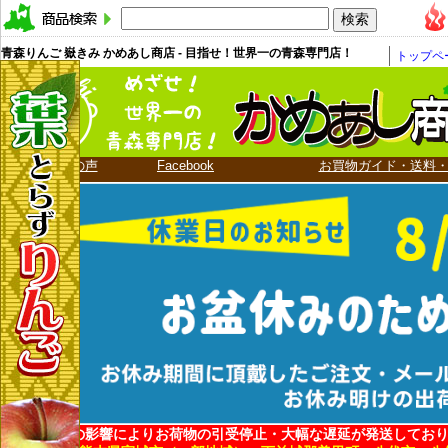
青森りんご 嶽きみ かめあし商店 - 目指せ！世界一の青森専門店！
トップペ
お客様の声
Facebook
お買物ガイド・送料
地震・台風の影響によりお荷物の引受停止・大幅な遅延が発送してお