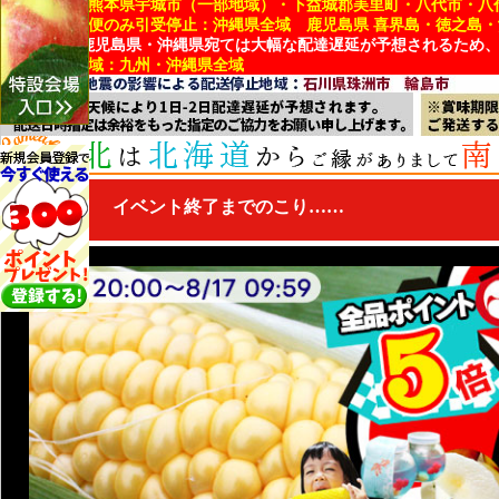
■引受停止：熊本県宇城市（一部地域）・下益城郡美里町・八代市・八
■冷蔵・冷凍便のみ引受停止：沖縄県全域 鹿児島県 喜界島・徳之島
※熊本県・鹿児島県・沖縄県宛ては大幅な配達遅延が予想されるため
■配達遅延地域：九州・沖縄県全域