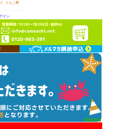
イ
りんご酢
グイン
ン