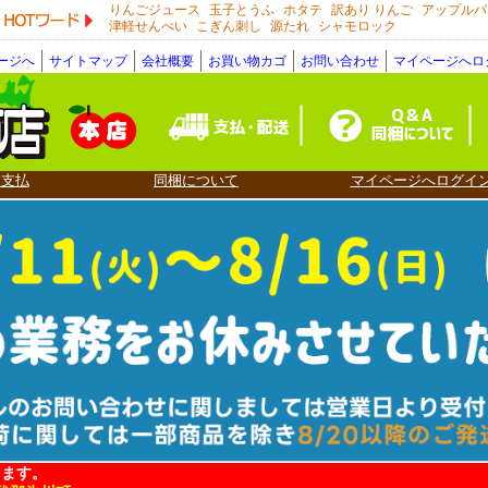
りんごジュース
玉子とうふ
ホタテ
訳あり りんご
アップルパ
HOTワード
津軽せんべい
こぎん刺し
源たれ
シャモロック
ージへ
サイトマップ
会社概要
お買い物カゴ
お問い合わせ
マイページへロ
・支払
同梱について
マイページへログイ
ります。