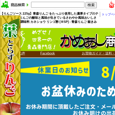
【りんごソース 225g】青森りんご をたっぷり使用した濃厚タイプのテ
トップペ
ーブルソース りんごの酸味と風味が生きているさわやか風味おいしさ
揚げ物 サラダ 調味料 カネショウ リンゴ酢 [※SP] - 青森りんご 嶽きみ
かめあし商店 -
お客様の声
Facebook
お買物ガイド・送料