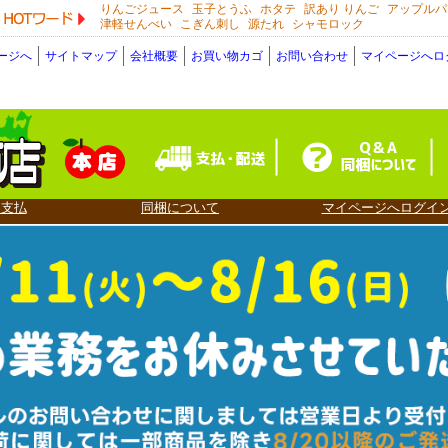
りんごジュース
玉子とうふ
ホタテ
訳あり りんご
アップルパ
HOTワード
津軽せんべい
こぎん刺し
源たれ
シャモロック
ージへ
サイトマップ
会社概要
お買い物カゴ
お問い合わせ
マイページへロ
・支払
同梱について
マイページへログイ