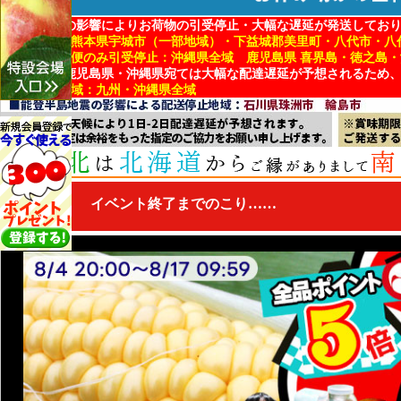
地震・台風の影響によりお荷物の引受停止・大幅な遅延が発送してお
■引受停止：熊本県宇城市（一部地域）・下益城郡美里町・八代市・八
■冷蔵・冷凍便のみ引受停止：沖縄県全域 鹿児島県 喜界島・徳之島
※熊本県・鹿児島県・沖縄県宛ては大幅な配達遅延が予想されるため
■配達遅延地域：九州・沖縄県全域