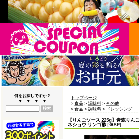
何をお探しですか？
トップページ
▼ ▼ ▼ ▼
>
食品
>
調味料
>
その他
>
食品
>
調味料
>
ドレッシング
【りんごソース 225g】青森り
ネショウ リンゴ酢 [※SP]