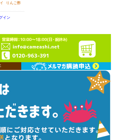
イ
りんご酢
グイン
ン