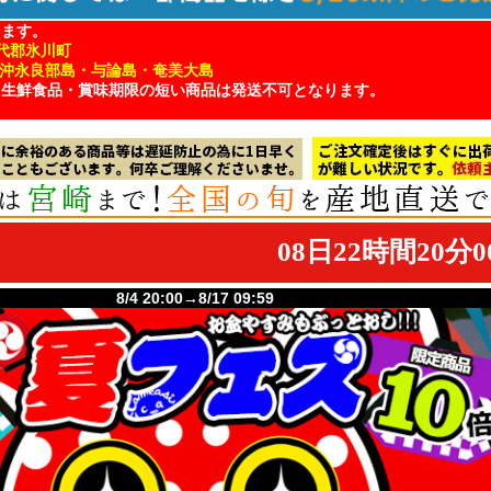
ります。
代郡氷川町
・沖永良部島・与論島・奄美大島
、生鮮食品・賞味期限の短い商品は発送不可となります。
8/4 20:00→8/17 09:59